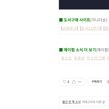
■ 도서구매 사이트
(가나다순)
[
교보문고
] [
도서11번가
] [
알
■ 제이펍 소식 더 보기
(제이펍
포스트
유튜브
인스타그램
2
구독하기
'
출간 전 책 소식
' 카테고리의 다른 글