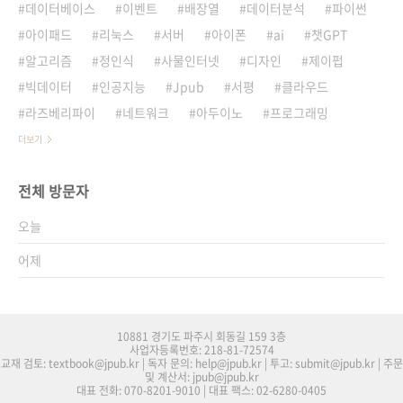
데이터베이스
이벤트
배장열
데이터분석
파이썬
아이패드
리눅스
서버
아이폰
ai
챗GPT
알고리즘
정인식
사물인터넷
디자인
제이펍
빅데이터
인공지능
Jpub
서평
클라우드
라즈베리파이
네트워크
아두이노
프로그래밍
더보기
전체 방문자
오늘
어제
10881 경기도 파주시 회동길 159 3층
사업자등록번호: 218-81-72574
교재 검토: textbook@jpub.kr | 독자 문의: help@jpub.kr | 투고: submit@jpub.kr | 주문
및 계산서: jpub@jpub.kr
대표 전화: 070-8201-9010 | 대표 팩스: 02-6280-0405