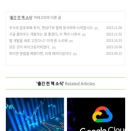
'
출간 전 책 소식
' 카테고리의 다른 글
주식과 암호화폐 투자, 챗GPT와 함께 분석하며 시작합시다
2023.11.06
(0)
구글 클라우드 개발자는 참 좋겠다, 이 책이 나와서
2023.11.02
(0)
웹 개발을 새로 고친다니? 이게 뭔 소리래
2023.10.23
(0)
모든 것이 마이크로카피였다.
2023.10.06
(0)
파이썬 문법을 배웠다면, 이제 패러다임이다
2023.09.22
(0)
'출간 전 책 소식'
Related Articles