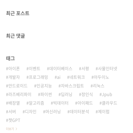
최근 포스트
최근 댓글
태그
아이폰
이벤트
데이터베이스
서평
사물인터넷
개발자
프로그래밍
ai
네트워크
아두이노
안드로이드
인공지능
자바스크립트
리눅스
라즈베리파이
파이썬
딥러닝
정인식
Jpub
배장열
알고리즘
빅데이터
아이패드
클라우드
서버
디자인
머신러닝
데이터분석
제이펍
챗GPT
더보기