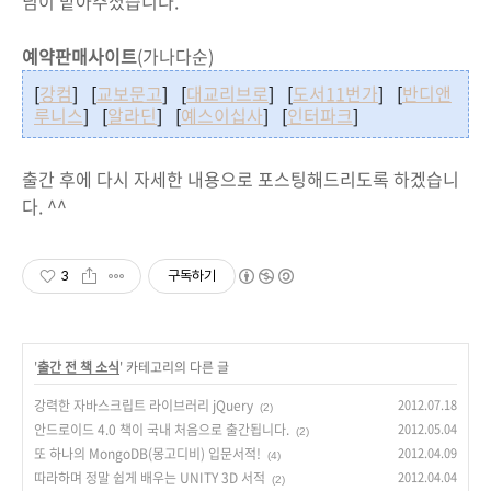
님이 맡아주셨습니다.
예약판매사이트
(가나다순)
[
강컴
] [
교보문고
] [
대교리브로
] [
도서11번가
] [
반디앤
루니스
] [
알라딘
] [
예스이십사
] [
인터파크
]
출간 후에 다시 자세한 내용으로 포스팅해드리도록 하겠습니
다. ^^
3
구독하기
'
출간 전 책 소식
' 카테고리의 다른 글
강력한 자바스크립트 라이브러리 jQuery
2012.07.18
(2)
안드로이드 4.0 책이 국내 처음으로 출간됩니다.
2012.05.04
(2)
또 하나의 MongoDB(몽고디비) 입문서적!
2012.04.09
(4)
따라하며 정말 쉽게 배우는 UNITY 3D 서적
2012.04.04
(2)