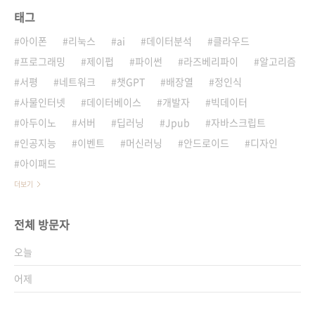
태그
아이폰
리눅스
ai
데이터분석
클라우드
프로그래밍
제이펍
파이썬
라즈베리파이
알고리즘
서평
네트워크
챗GPT
배장열
정인식
사물인터넷
데이터베이스
개발자
빅데이터
아두이노
서버
딥러닝
Jpub
자바스크립트
인공지능
이벤트
머신러닝
안드로이드
디자인
아이패드
더보기
전체 방문자
오늘
어제