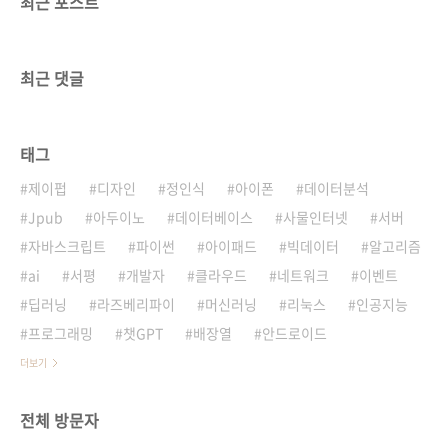
최근 포스트
최근 댓글
태그
제이펍
디자인
정인식
아이폰
데이터분석
Jpub
아두이노
데이터베이스
사물인터넷
서버
자바스크립트
파이썬
아이패드
빅데이터
알고리즘
ai
서평
개발자
클라우드
네트워크
이벤트
딥러닝
라즈베리파이
머신러닝
리눅스
인공지능
프로그래밍
챗GPT
배장열
안드로이드
더보기
전체 방문자