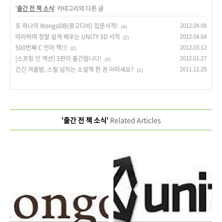
'
출간 전 책 소식
' 카테고리의 다른 글
또 하나의 MongoDB(몽고디비) 입문서적!
2012.04.09
(4)
따라하며 정말 쉽게 배우는 UNITY 3D 서적
2012.04.04
(2)
500번째 C 언어 책!!!
2012.03.12
(2)
[스프링 인 액션] 3판이 출간됩니다!
2012.01.27
(4)
긴긴 겨울밤, 스릴 넘치는 소설책 한 권 어떠세요?
2011.12.29
(2)
'출간 전 책 소식'
Related Articles