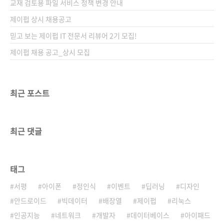
교재 검토용 파일 서비스 정책 변경 안내
제이펍 상시 채용공고
믿고 보는 제이펍 IT 전문서 리뷰어 2기 모집!
제이펍 채용 공고_상시 모집
최근 포스트
최근 댓글
태그
서평
아이폰
정인식
이벤트
딥러닝
디자인
안드로이드
빅데이터
배장열
제이펍
리눅스
인공지능
네트워크
개발자
데이터베이스
아이패드