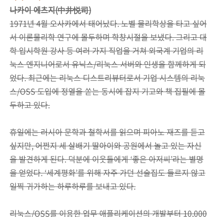
나카이 에츠지(中井悦司)
1971년 4월 오사카에서 태어났다. 노벨 물리학상을 타고 싶어
서 이론물리학 연구에 몰두하며 학창시절을 보냈다. 그리고 대
학 입시학원 강사 등 여러 가지 직업을 거쳐 외국계 기업의 리
눅스 엔지니어로서 유닉스/리눅스 서버와 인생을 함께하게 되
었다. 최근에는 리눅스 디스트리뷰터로서 기업 시스템의 리눅
스/OSS 도입에 정열을 쏟는 동시에 잡지 기고와 책 집필에 몰
두하고 있다.
휴일에는 러시아 문학과 철학서를 읽으며 피아노 재즈를 듣고
싶지만, 어쩐지 세 살배기 딸아이와 공원에서 놀고 있는 자신
을 발견하게 된다. 덕분에 이웃들에게 ‘좋은 아저씨’라는 별명
을 얻었다. ‘세계평화’를 위해 자주 가던 선술집도 들르지 않고
일찍 귀가하는 하루하루를 보내고 있다.
리눅스/OSS를 이용한 업무 애플리케이션의 개발부터 10,000