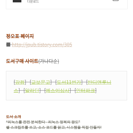
다운로드
정오표 페이지
■
http://jpub.tistory.com/305
도서구매 사이트
(가나다순)
[
] [
] [
] [
강컴
교보문고
도서11번가
반디앤루니
] [
] [
] [
]
스
알라딘
예스이십사
인터파크
도서 소개
“리눅스를 완전 분석한다 - 리눅스 정복의 왕도”
쉘 스크립트를 쓰고, 소스 코드를 읽고, 시스템을 직접 만들자!