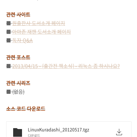
관련 사이트
■
원출판사 도서소개 페이지
■
아마존 재팬
도서소개 페이지
■
독자 Q&A
관련 포스트
■
2013/04/15 - [출간전 책소식] - 리눅스 좀 하시나요?
관련 시리즈
■ (없음)
소스 코드 다운로드
LinuxKuradashi_20120517.tgz
다운로드