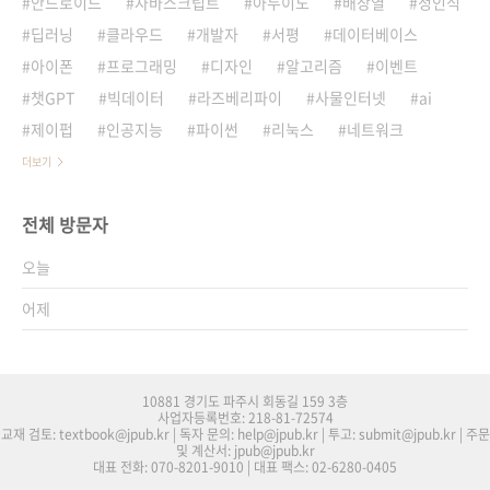
안드로이드
자바스크립트
아두이노
배장열
정인식
딥러닝
클라우드
개발자
서평
데이터베이스
아이폰
프로그래밍
디자인
알고리즘
이벤트
챗GPT
빅데이터
라즈베리파이
사물인터넷
ai
제이펍
인공지능
파이썬
리눅스
네트워크
더보기
전체 방문자
오늘
어제
10881 경기도 파주시 회동길 159 3층
사업자등록번호: 218-81-72574
교재 검토: textbook@jpub.kr | 독자 문의: help@jpub.kr | 투고: submit@jpub.kr | 주문
및 계산서: jpub@jpub.kr
대표 전화: 070-8201-9010 | 대표 팩스: 02-6280-0405