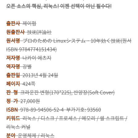
오픈 소스의 핵심, 리눅스! 이젠 선택이 아닌 필수다!
출판사
제이펍
원출판사
技術評論社
원서명
プロのための Linuxシステム・10年効く技術(원서
ISBN 9784774151434)
저자명
나카이 에츠지
역자명
강별
출판일
2013년 4월 24일
페이지
424쪽
판 형
크라운판 변형(170*225), 반양장(Soft Cover)
정 가
27,000원
ISBN
978-89-94506-52-4 부가기호: 93560
키워드
리눅스 / 디스크 / 프로세스 / 메모리 / 쉘 스크립트 /
리눅스 커널
분야
운영체제 / 리눅스