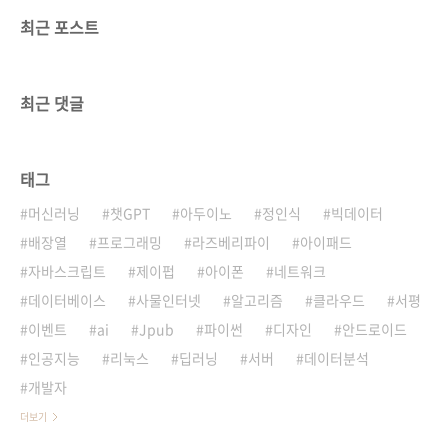
최근 포스트
최근 댓글
태그
머신러닝
챗GPT
아두이노
정인식
빅데이터
배장열
프로그래밍
라즈베리파이
아이패드
자바스크립트
제이펍
아이폰
네트워크
데이터베이스
사물인터넷
알고리즘
클라우드
서평
이벤트
ai
Jpub
파이썬
디자인
안드로이드
인공지능
리눅스
딥러닝
서버
데이터분석
개발자
더보기