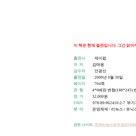
이 책은 현재 절판입니다. 그간 읽어
출판사
제이펍
저 자
김태용
감수자
안광선
출판일
2009년 9월 30일
페이지
704쪽
판 형
4*6배판 변형(188*245) 반
정 가
32,000원
ISBN
978-89-962410-2-7 부가
분 야
운영체제 / 리눅스 / 유닉
관련 사이트:
한국리눅스유저코리아(KL