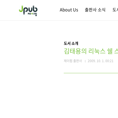
본문 바로가기
About Us
출판사 소식
도
도서 소개
김태용의 리눅스 쉘 
제이펍 출판사
2009. 10. 1. 00:21