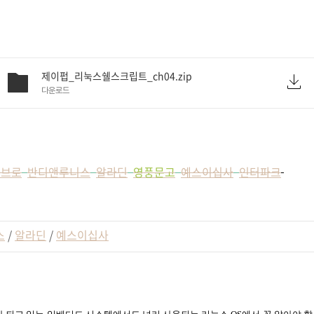
제이펍_리눅스쉘스크립트_ch04.zip
다운로드
리브로
반디앤루니스
알라딘
영풍문고
예스이십사
인터파크
스
/
알라딘
/
예스이십사