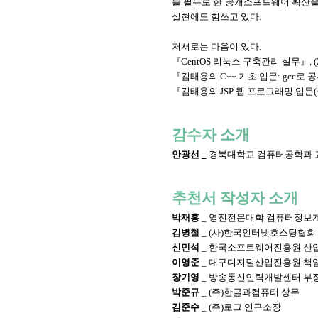
를 필두로 한 공개소프트웨어 확산을 위
실현에도 힘쓰고 있다.
저서로는 다음이 있다.
『CentOS 리눅스 구축관리 실무』, (2
『김태용의 C++ 기초 입문: gcc로 공부하는
『김태용의 JSP 웹 프로그래밍 입문(출
감수자 소개
안광선 _
경북대학교 컴퓨터공학과 
추천서 작성자 소개
박재홍
_ 영진전문대학 컴퓨터정보
김병철
_ (사)한국인터넷호스팅협회 
신민석
_ 한국소프트웨어진흥원 산
이영준
_ 대구디지털산업진흥원 책
장기영
_ 방송통신인력개발센터 부
박준규
_ (주)한글과컴퓨터 상무
김준수
_ (주)로그 연구소장