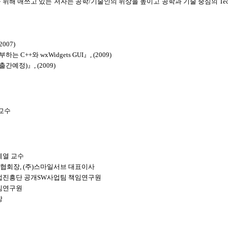
해 애쓰고 있는 저자는 공학/기술인의 위상을 높이고 공학과 기술 중심의 Techna
007)
 C++와 wxWidgets GUI』, (2009)
간예정)』, (2009)
교수
계열 교수
협회장, (주)스마일서브 대표이사
업진흥단 공개SW사업팀 책임연구원
임연구원
장