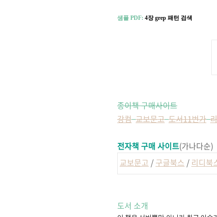
샘플 PDF:
4장 grep 패턴 검색
종이책 구매사이트
강컴
교보문고
도서11번가
전자책 구매 사이트
(가나다순)
교보문고
/
구글북스
/
리디북
도서 소개