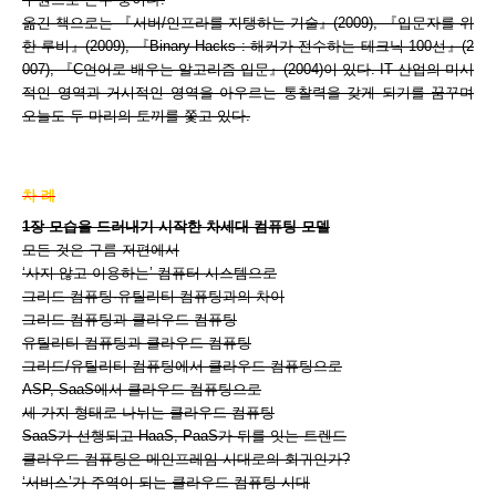
옮긴 책으로는 『서버/인프라를 지탱하는 기술』(2009), 『입문자를 위
한 루비』(2009), 『Binary Hacks : 해커가 전수하는 테크닉 100선』(2
007), 『C언어로 배우는 알고리즘 입문』(2004)이 있다. IT 산업의 미시
적인 영역과 거시적인 영역을 아우르는 통찰력을 갖게 되기를 꿈꾸며
오늘도 두 마리의 토끼를 쫓고 있다.
차 례
1장 모습을 드러내기 시작한 차세대 컴퓨팅 모델
모든 것은 구름 저편에서
‘사지 않고 이용하는’ 컴퓨터 시스템으로
그리드 컴퓨팅·유틸리티 컴퓨팅과의 차이
그리드 컴퓨팅과 클라우드 컴퓨팅
유틸리티 컴퓨팅과 클라우드 컴퓨팅
그리드/유틸리티 컴퓨팅에서 클라우드 컴퓨팅으로
ASP, SaaS에서 클라우드 컴퓨팅으로
세 가지 형태로 나뉘는 클라우드 컴퓨팅
SaaS가 선행되고 HaaS, PaaS가 뒤를 잇는 트렌드
클라우드 컴퓨팅은 메인프레임 시대로의 회귀인가?
‘서비스’가 주역이 되는 클라우드 컴퓨팅 시대