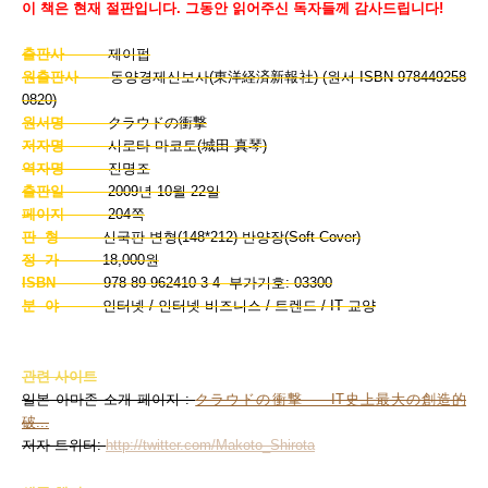
이 책은 현재 절판입니다. 그동안 읽어주신 독자들께 감사드립니다!
출판사
제이펍
원출판사
동양경제신보사(東洋経済新報社) (원서 ISBN 978449258
0820)
원서명
クラウドの衝撃
저자명
시로타 마코토(城田 真琴)
역자명
진명조
출판일
2009년 10월 22일
페이지
204쪽
판 형
신국판 변형(148*212) 반양장(Soft Cover)
정 가
18,000원
ISBN
978-89-962410-3-4 부가기호: 03300
분 야
인터넷 / 인터넷 비즈니스 / 트렌드 / IT 교양
관련 사이트
일본 아마존 소개 페이지 :
クラウドの衝撃――IT史上最大の創造的
破...
저자 트위터:
http://twitter.com/Makoto_Shirota