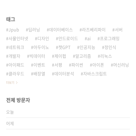
태그
Jpub
딥러닝
데이터베이스
라즈베리파이
서버
사물인터넷
디자인
안드로이드
ai
프로그래밍
네트워크
아두이노
챗GPT
인공지능
정인식
개발자
빅데이터
제이펍
알고리즘
리눅스
아이패드
이벤트
서평
파이썬
아이폰
머신러닝
클라우드
배장열
데이터분석
자바스크립트
더보기
전체 방문자
오늘
어제