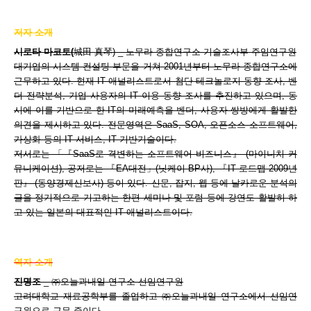
저자 소개
시로타 마코토(
城田 真琴) _ 노무라 종합연구소 기술조사부 주임연구원
대기업의 시스템 컨설팅 부문을 거쳐 2001년부터 노무라 종합연구소에
근무하고 있다. 현재 IT 애널리스트로서 첨단 테크놀로지 동향 조사, 벤
더 전략분석, 기업 사용자의 IT 이용 동향 조사를 추진하고 있으며, 동
시에 이를 기반으로 한 IT의 미래예측을 벤더, 사용자 쌍방에게 활발한
의견을 제시하고 있다. 전문영역은 SaaS, SOA, 오픈소스 소프트웨어,
가상화 등의 IT 서비스, IT 기반기술이다.
저서로는 「『SaaS로 격변하는 소프트웨어 비즈니스』 (마이니치 커
뮤니케이션), 공저로는 『EA대전」(닛케이 BP사), 『IT 로드맵 2009년
판』 (동양경제신보사) 등이 있다. 신문, 잡지, 웹 등에 날카로운 분석의
글을 정기적으로 기고하는 한편 세미나 및 포럼 등에 강연도 활발히 하
고 있는 일본의 대표적인 IT 애널리스트이다.
역자 소개
진명조
_ ㈜오늘과내일 연구소 선임연구원
고려대학교 재료공학부를 졸업하고 ㈜오늘과내일 연구소에서 선임연
구원으로 근무 중이다.