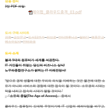
샘플 챕터
3장 PDF 파일:
제이펍_클라우드충격_03.pdf
도서 구매 사이트
강컴
교보문고
도서11번가
리브로
반디앤루니스
알라딘
영풍문고
예스이십사
인터파크
도서 소개
불과 5대의 컴퓨터가 세계를 석권한다.
IT 거인들이 뒤엎는 당신의 비즈니스 상식!
노무라종합연구소가 밝히는 IT 미래전망서!
“
앞으로 경제 생활에 대한 우리의 의식을 지배하는 것은 물건에 대한 소
유가 아니라 서비스와 경험에 대한 접속이 될 것이다. 소유권의 시대는
막을 내리고 접속의 시대가 열릴 것이다.
”
_『
소유의 종말(The Age of Access)
』 중에서
클라우드 컴퓨팅이 도대체 무엇이기에 IT 산업의 패러다임을 바꾸고,