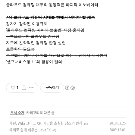
클라우드 컴퓨팅 대두의 원동력은 파괴적 이노베이터
7장 클라우드 컴퓨팅 시대를 향해서 넘어야 할 캐즘
갑자기 강화된 이용규제
‘클라우드 컴퓨팅 데이터 보호법’ 제정 움직임
국책으로서의 클라우드 컴퓨팅
지구에 친화적인 컴퓨팅 환경 실현
표준화의 필요성
큰 변화는 개인사용자를 대상으로 하는 시장에서 시작한다
‘셀프서비스형 IT’의 활용이 열쇠
1
구독하기
'
도서 소개
' 카테고리의 다른 글
패턴, Wiki 그리고 XP: 시간을 초월한 창조의 원칙
2010.02.25
(4)
예제로 쉽게 배우는 JavaFX
2009.12.01
(0)