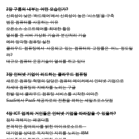
2장 구름의 내부는 어떤 모습인가?
신뢰성이 낮은 ‘하드웨어’에서 신뢰성이 높은 ‘시스템’을 구축
범용 컴퓨터를 사용하는 이유
오픈소스 소프트웨어를 최대한 활용
열쇠를 쥔 서버 가상화 기술과 분산처리 기술
에러 망각형 컴퓨팅 실천
클라우드 컴퓨팅에서 사용되고 있는 컴퓨터의 고장률은 어느 정도일
까?
대규모 컴퓨터 운용기술이 열쇠를 쥐고 있다
3장 인터넷 기업이 리드하는 클라우드 컴퓨팅
새로운 컴퓨팅 혁명의 담당은 컴퓨터 메이커에서 인터넷 기업으로
차세대 컴퓨팅의 지배자를 노리는 구글
한발 앞서 클라우드 컴퓨팅 서비스를 시작한 아마존
SaaS에서 PaaS 제공자로의 전환을 꾀하는 세일즈포스닷컴
4장 ICT 업계의 거인들은 인터넷 기업을 따라잡을 수 있을까?
점차 격해지는 패권다툼
본격적인 참여의사를 밝힌 마이크로소프트
대기업을 상대로 독자적인 지위를 노리는 IBM