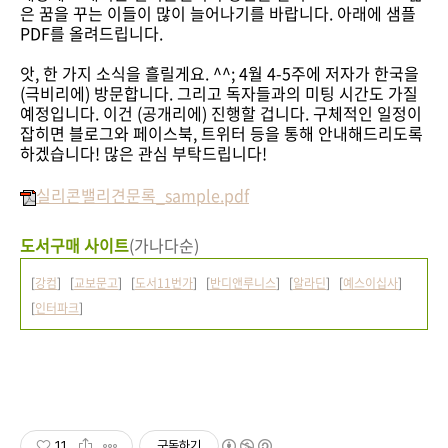
은 꿈을 꾸는 이들이 많이 늘어나기를 바랍니다. 아래에 샘플
PDF를 올려드립니다.
앗, 한 가지 소식을 흘릴게요. ^^; 4월 4-5주에 저자가 한국을
(극비리에) 방문합니다. 그리고 독자들과의 미팅 시간도 가질
예정입니다. 이건 (공개리에) 진행할 겁니다. 구체적인 일정이
잡히면 블로그와 페이스북, 트위터 등을 통해 안내해드리도록
하겠습니다! 많은 관심 부탁드립니다!
실리콘밸리견문록_sample.pdf
도서구매 사이트
(가나다순)
[
강컴
] [
교보문고
] [
도서11번가
] [
반디앤루니스
] [
알라딘
] [
예스이십사
]
[
인터파크
]
11
구독하기