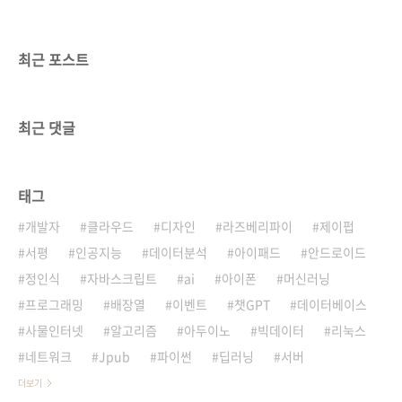
최근 포스트
최근 댓글
태그
개발자
클라우드
디자인
라즈베리파이
제이펍
서평
인공지능
데이터분석
아이패드
안드로이드
정인식
자바스크립트
ai
아이폰
머신러닝
프로그래밍
배장열
이벤트
챗GPT
데이터베이스
사물인터넷
알고리즘
아두이노
빅데이터
리눅스
네트워크
Jpub
파이썬
딥러닝
서버
더보기