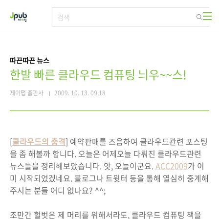
본문 바로가기
따끈따끈 뉴스
한발 빠른 클라우드 컴퓨팅 늬우~~스!
제이펍 출판사
2009. 10. 13. 09:18
[
클라우드의 충격
] 예약판매를 즈음하여 클라우드관련 포스팅
을 좀 해볼까 합니다. 오늘은 어제오늘 다뤄진 클라우드관련
뉴스들을 정리해보았습니다. 앗, 오늘이군요.
ACC2009
가 이
미 시작되었겠네요. 블로그나 트윗터 등을 통해 열심히 중계해
주시는 분들 어디 없나요? ^^;
조만간 헐벗은 제 머리를 위해서라도, 클라우드 컴퓨팅 책을