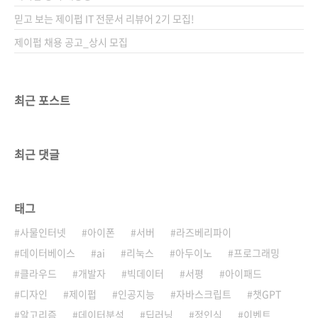
믿고 보는 제이펍 IT 전문서 리뷰어 2기 모집!
제이펍 채용 공고_상시 모집
최근 포스트
최근 댓글
태그
사물인터넷
아이폰
서버
라즈베리파이
데이터베이스
ai
리눅스
아두이노
프로그래밍
클라우드
개발자
빅데이터
서평
아이패드
디자인
제이펍
인공지능
자바스크립트
챗GPT
알고리즘
데이터분석
딥러닝
정인식
이벤트