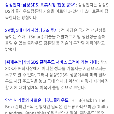
삼성전자·삼성SDS, 북美시장 '합동 공략'
: 삼성전자는 삼성S
DS의 클라우드컴퓨팅 기술을 이르면 1~2년 내 스마트폰에 접
목한다는 방침이다.
SK텔, 5대 미래사업에 3조 투자
: 정 사장은 국가적 생산성을
높이는 스마트(Smart) 기술을 개발하고 기업 생산성을 끌어
올릴 수 있는 클라우드 컴퓨팅 등 기술에 투자할 계획이라고
밝혔다
[취재수첩]삼성SDS
클라우드
서비스 도전에 거는 기대
: 삼성
SDS가 해외시장에서 어떠한 성과를 거둘지는 지금으로써는
누구도 알 수 없다. 그러나 삼성SDS의 성공여부에 따라 클라
우드 시장 주도권을 놓고 국내 업체의 위상이 어떻게 자리매김
할 지에 대해 업계의 이목이 쏠릴 것으로 보인다.
악성 해커들의 새로운 타깃...
클라우드
: HITB(Hack In The
Box) 컨퍼런스의 진행자인 딜리온 앤드류 카나브히란(Dhillo
n Andrew Kannabhiran)은 “보안 초점이 ‘클라우드’ 쪽으