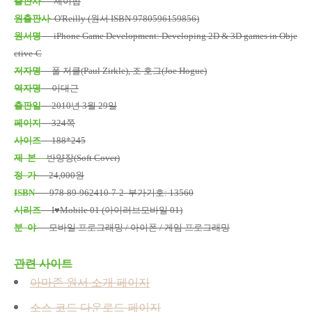
출판사
제이펍
원출판사
O'Reilly (원서 ISBN 9780596159856)
원서명
iPhone Game Development: Developing 2D & 3D games in Obje
ctive-C
저자명
폴 저클(Paul Zirkle), 조 호그(Joe Hogue)
역자명
이대근
출판일
2010년 3월 29일
페이지
324쪽
사이즈
188*245
제 본
반양장(Soft Cover)
정 가
24,000원
ISBN
978-89-962410-7-2 부가기호: 13560
시리즈
I♥Mobile 01 (아이러브모바일 01)
분 야
모바일 프로그래밍 / 아이폰 / 게임 프로그래밍
관련 사이트
아마존 원서 소개 페이지
소스 코드 다운로드 페이지