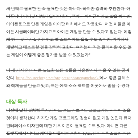
세 번째로 필요한 건 꼭 필요한 것은 아니다
.
하지만 강력히 추천한다
.
아
이폰이나 아이팟 터치가 있어야 한다
.
책에서 아이폰이라고 말을 하지만
,
아이폰용으로 만든 게임은 아이팟 터치에서도 작동한다
.
어떤 이들은 아
이폰 시뮬레이터만 가지고도 아이폰 게임을 만들 수 있다고 믿는다
.
이렇
게 하는 것은 사실 가능하고 앱 스토어에도 올릴 수도 있지만
,
기기에서
개발하고 테스트할 것을 강력히 권한다
.
여러분이 직접 플레이할 수도 없
는 게임이 어떻게 좋은 평가를 받을 수 있겠는가
?
이 세 가지 외의 다른 필요한 모든 것들을 다운받거나 배울 수 있는 곳이
있다
.
https://sourceforge.net/projects/iphonegamebook/
에서 좋은 클래스
와 예제들을 만들고 있고
,
모든 예제 소스 코드를 이곳에서 받을 수 있다
.
대상 독자
이전에 말한 것처럼 독자가 어느 정도 기초적인 프로그래밍 지식이 있을
것이라 생각한다
.
하지만 게임 프로그래밍 경험이 없고 게임 엔진과 유저
인터페이스 디자인에 대한 기초 이론이 필요할 수도 있다
.
아니면 다른
플랫폼에서 비디오 게임을 만들어본 경험이 많고
,
단지 터치스크린 개념