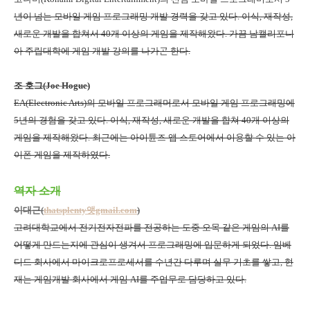
년이 넘는 모바일 게임 프로그래밍 개발 경력을 갖고 있다
.
이식
,
재작성
,
새로운 개발을 합쳐서
40
개 이상의 게임을 제작해왔다
.
가끔 남캘리포니
아 주립대학에 게임 개발 강의를 나가곤 한다
.
조 호그
(Joe Hogue)
EA(Electronic Arts)
의 모바일 프로그래머로서 모바일 게임 프로그래밍에
5
년의 경험을 갖고 있다
.
이식
,
재작성
,
새로운 개발을 합쳐
40
개 이상의
게임을 제작해왔다
.
최근에는 아이튠즈 앱 스토어에서 이용할 수 있는 아
이폰 게임을 제작하였다
.
역자 소개
이대근(
thatsplenty앳gmail.com
)
고려대학교에서 전기전자전파를 전공하는 도중 오목 같은 게임의
AI
를
어떻게 만드는지에 관심이 생겨서 프로그래밍에 입문하게 되었다
.
임베
디드 회사에서 마이크로프로세서를 수년간 다루며 실무 기초를 쌓고
,
현
재는 게임개발 회사에서 게임
AI
를 주업무로 담당하고 있다
.