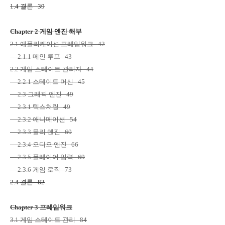
1.4
결론
39
Chapter 2
게임 엔진 해부
2.1
애플리케이션 프레임워크
42
2.1.1
메인 루프
43
2.2
게임 스테이트 관리자
44
2.2.1
스테이트 머신
45
2.3
그래픽 엔진
49
2.3.1
텍스처링
49
2.3.2
애니메이션
54
2.3.3
물리 엔진
60
2.3.4
오디오 엔진
66
2.3.5
플레이어 입력
69
2.3.6
게임 로직
73
2.4
결론
82
Chapter 3
프레임워크
3.1
게임 스테이트 관리
84