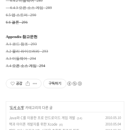
6.4.2
미들웨어
289
6.4.3
오픈 소스 게임
289
6.5
앱 스토어
290
6.6
결론
291
Appendix
참고문헌
A.1
코드 참조
293
A.2
물리 라이브러리
293
A.3
미들웨어
294
A.4
오픈 소스 게임
294
공감
구독하기
'
도서 소개
' 카테고리의 다른 글
Java와 C를 이용한 프로 안드로이드 게임 개발
2010.05.10
(14)
맥과 아이폰 개발자를 위한 Xcode
2010.05.04
(4)