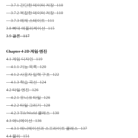
3.7.1
간단한 데이터 저장
110
3.7.2
복잡한 데이터 저장
110
3.7.3
예제 스테이트
111
3.8
뼈대 애플리케이션
115
3.9
결론
117
Chapter 4 2D
게임 엔진
4.1
게임 디자인
119
4.1.1
기능 목록
120
4.1.2
사용자 입력 구조
122
4.1.3
학습 곡선
124
4.2
타일 엔진
126
4.2.1
유니크 타일
126
4.2.2
타일 그리기
128
4.2.3 TileWorld
클래스
130
4.3
애니메이션
136
4.3.1
애니메이션과 스프라이트 클래스
137
4.4
물리
151