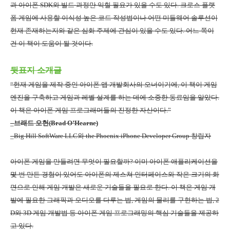
과 아이폰
SDK
와 빌드 과정만 익힐 필요가 있을 수도 있다
.
크로스 플랫
폼 게임에 사용할 이식성 높은 코드 작성법이나 어떤 미들웨어 솔루션이
현재 존재하는지와 같은 심화 주제에 관심이 있을 수도 있다
.
어느 쪽이
건 이 책이 도움이 될 것이다
.
뒷표지 소개글
“현재 게임을 제작 중인 아이폰 앱 개발회사의 오너이기에
,
이 책이 게임
엔진을 구축하고 게임과 레벨 설계를 하는 데에 소중한 동료임을 알았다
.
이 책은 아이폰 게임 프로그래머들의 진정한 자산이다
.
”
_
브래드 오헌
(Brad O
’
Hearne)
_Big Hill SoftWare LLC
와
the Phoenix iPhone Developer Group
창립자
아이폰 게임을 만들려면 무엇이 필요할까
?
이미 아이폰 애플리케이션을
몇 번 만든 경험이 있어도 아이폰의 제스쳐 인터페이스와 작은 크기의 화
면으로 인해 게임 개발은 새로운 기술들을 필요로 한다
.
이 책은 게임 개
발에 필요한 그래픽과 오디오를 다루는 법
,
게임의 물리를 구현하는 법
, 2
D
와
3D
게임 개발법 등 아이폰 게임 프로그래밍의 핵심 기술들을 제공하
고 있다
.