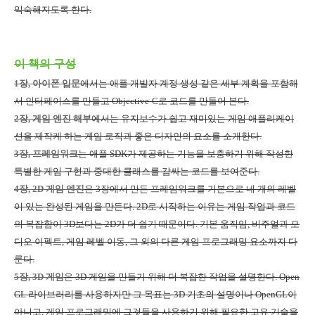
익숙해지도록 한다
.
이 책의 구성
1장
,
아이폰 입문
에서는 애플 개발자 계정 생성 같은 세부 계획을 포함해
서 인터페이스를 만들고
Objective-C
로 코드를 만들어 본다
.
2장
,
게임 엔진 해부
에서는 유지보수가 쉽고 재미있는 게임 애플리케이
션을 제작케 하는 게임 로직과 좋은 디자인의 요소를 소개한다
.
3장
,
프레임워크
는 애플
SDK
가 제공하는 기능을 보충하기 위해 작성한
특별한 게임 구현과 중대한 클래스를 감싸는 코드를 보여준다
.
4장
, 2D
게임 엔진
은
3
장에서 만든 프레임워크를 기본으로 네 개의 레벨
이 있는 완성된 게임을 만든다
. 2D
로 시작하는 이유는 게임 작업과 코드
의 복잡함이
3D
보다는
2D
가 더 쉽기 때문이다
.
기본 움직임
,
비주얼과 오
디오 이펙트
,
게임 레벨 이동
,
그 외의 다른 게임 프로그래밍 요소까지 다
룬다
.
5장
, 3D
게임
은
3D
게임을 만들기 위해 더 복잡한 작업을 설명한다
. Open
GL
라이브러리를 사용하지만 그 목표는
3D
기초의 설명이나
OpenGL
이
아니고
,
게임 프로그래밍에 그것들을 사용하기 위해 필요한 고유 기술을