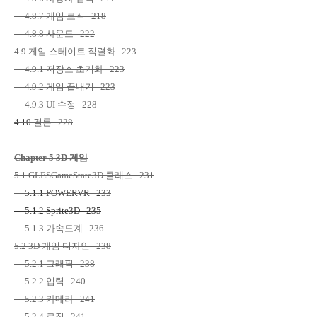
4.8.7
게임 로직
218
4.8.8
사운드
222
4.9
게임 스테이트 직렬화
223
4.9.1
저장소 초기화
223
4.9.2
게임 끝내기
223
4.9.3 UI
수정
228
4.10
결론
228
Chapter 5 3D
게임
5.1 GLESGameState3D
클래스
231
5.1.1 POWERVR 233
5.1.2 Sprite3D 235
5.1.3
가속도계
236
5.2 3D
게임 디자인
238
5.2.1
그래픽
238
5.2.2
입력
240
5.2.3
카메라
241
5.2.4
로직
241