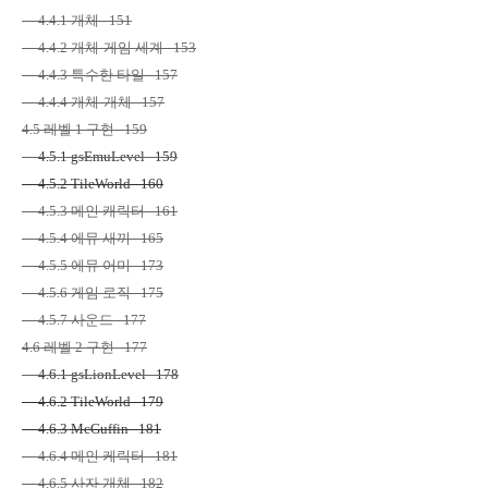
4.4.1
개체
151
4.4.2
개체
-
게임 세계
153
4.4.3
특수한 타일
157
4.4.4
개체
-
개체
157
4.5
레벨
1
구현
159
4.5.1 gsEmuLevel 159
4.5.2 TileWorld 160
4.5.3
메인 캐릭터
161
4.5.4
에뮤 새끼
165
4.5.5
에뮤 어미
173
4.5.6
게임 로직
175
4.5.7
사운드
177
4.6
레벨
2
구현
177
4.6.1 gsLionLevel 178
4.6.2 TileWorld 179
4.6.3 McGuffin 181
4.6.4
메인 케릭터
181
4.6.5
사자 개체
182