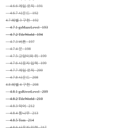
4.6.6
게임 로직
191
4.6.7
사운드
192
4.7
레벨
3
구현
192
4.7.1 gsMazeLevel 193
4.7.2 TileWorld 194
4.7.3
버튼
197
4.7.4
문
198
4.7.5
고양이와 쥐
199
4.7.6
사용자 입력
199
4.7.7
게임 로직
200
4.7.8
사운드
208
4.8
레벨
4
구현
208
4.8.1 gsRiverLevel 209
4.8.2 TileWorld 210
4.8.3
악어
212
4.8.4
통나무
213
4.8.5 Tom 214
4.8.6
사용자 입력
217