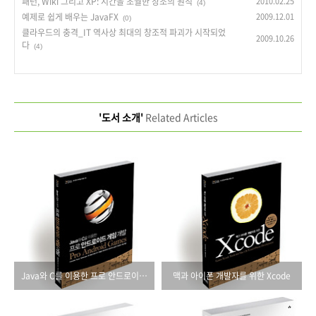
패턴, Wiki 그리고 XP: 시간을 초월한 창조의 원칙
2010.02.25
(4)
예제로 쉽게 배우는 JavaFX
2009.12.01
(0)
클라우드의 충격_IT 역사상 최대의 창조적 파괴가 시작되었
2009.10.26
다
(4)
'도서 소개'
Related Articles
Java와 C를 이용한 프로 안드로이드 게임 개발
맥과 아이폰 개발자를 위한 Xcode