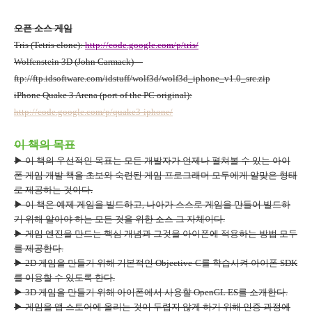
오픈 소스 게임
Tris (Tetris clone):
http://code.google.com/p/tris/
Wolfenstein 3D (John Carmack)
—
ftp://ftp.idsoftware.com/idstuff/wolf3d/wolf3d_iphone_v1.0_src.zip
iPhone Quake 3 Arena (port of the PC original):
http://code.google.com/p/quake3-iphone/
이 책의 목표
▶ 이 책의 우선적인 목표는 모든 개발자가 언제나 펼쳐볼 수 있는 아이
폰 게임 개발 책을 초보와 숙련된 게임 프로그래머 모두에게 알맞은 형태
로 제공하는 것이다
.
▶ 이 책은 예제 게임을 빌드하고
,
나아가 스스로 게임을 만들어 빌드하
기 위해 알아야 하는 모든 것을 위한 소스 그 자체이다
.
▶ 게임 엔진을 만드는 핵심 개념과 그것을 아이폰에 적용하는 방법 모두
를 제공한다
.
▶
2D
게임을 만들기 위해 기본적인
Objective-C
를 학습시켜 아이폰
SDK
를 이용할 수 있도록 한다
.
▶
3D
게임을 만들기 위해 아이폰에서 사용할
OpenGL ES
를 소개한다
.
▶ 게임을 앱 스토어에 올리는 것이 두렵지 않게 하기 위해 인증 과정에