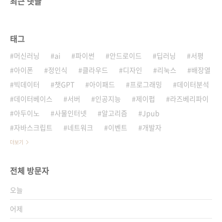
최근 댓글
태그
머신러닝
ai
파이썬
안드로이드
딥러닝
서평
아이폰
정인식
클라우드
디자인
리눅스
배장열
빅데이터
챗GPT
아이패드
프로그래밍
데이터분석
데이터베이스
서버
인공지능
제이펍
라즈베리파이
아두이노
사물인터넷
알고리즘
Jpub
자바스크립트
네트워크
이벤트
개발자
더보기
전체 방문자
오늘
어제