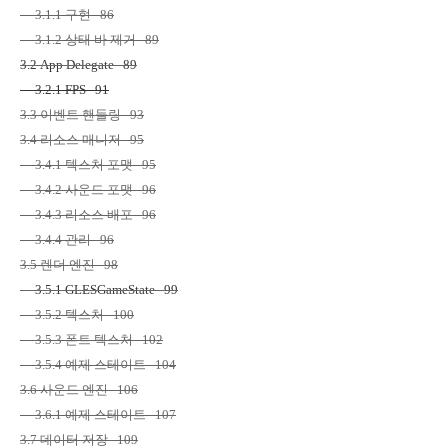
3.1.1
구현
86
3.1.2
상태 바 제거
89
3.2 App Delegate 89
3.2.1 FPS 91
3.3
이벤트 핸들링
93
3.4
리소스 매니저
95
3.4.1
텍스처 포맷
95
3.4.2
사운드 포맷
96
3.4.3
리소스 배포
96
3.4.4
관리
96
3.5
렌더 엔진
98
3.5.1 GLESGameState 99
3.5.2
텍스처
100
3.5.3
폰트 텍스처
102
3.5.4
예제 스테이트
104
3.6
사운드 엔진
106
3.6.1
예제 스테이트
107
3.7
데이터 저장
109