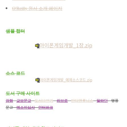
O'Reilly 원서 소개 페이지
샘플 챕터
아이폰게임개발_1장.zip
소스 코드
아이폰게임개발_예제소스코드.zip
도서 구매 사이트
강컴
교보문고
도서
11
번가
리브로
반디앤루니스
알라딘
영풍
문고
예스이십사
인터파
크