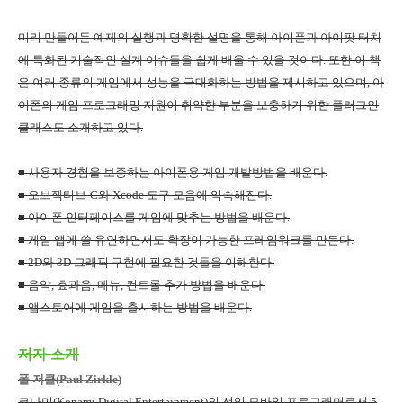
미리 만들어둔 예제의 실행과 명확한 설명을 통해 아이폰과 아이팟 터치
에 특화된 기술적인 설계 이슈들을 쉽게 배울 수 있을 것이다
.
또한 이 책
은 여러 종류의 게임에서 성능을 극대화하는 방법을 제시하고 있으며
,
아
이폰의 게임 프로그래밍 지원이 취약한 부분을 보충하기 위한 플러그인
클래스도 소개하고 있다
.
■ 사용자 경험을 보증하는 아이폰용 게임 개발방법을 배운다
.
■ 오브젝티브
-C
와
Xcode
도구 모음에 익숙해진다
.
■ 아이폰 인터페이스를 게임에 맞추는 방법을 배운다
.
■ 게임 앱에 쓸 유연하면서도 확장이 가능한 프레임워크를 만든다
.
■
2D
와
3D
그래픽 구현에 필요한 것들을 이해한다
.
■ 음악
,
효과음
,
메뉴
,
컨트롤 추가 방법을 배운다
.
■ 앱스토어에 게임을 출시하는 방법을 배운다
.
저자 소개
폴 저클
(Paul Zirkle)
코나미
(Konami Digital Entertainment)
의 선임 모바일 프로그래머로서
5