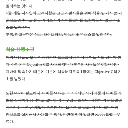
알려주는 것이다
.
6장
,
게임 디자인의 고려사항
은 고급 개발자들을 위해 책을 몇 가지 큰 기
준으로 간추리고 좋은 라이브러리와 미들웨어를 포함하는 더 많은 리소
스를 알려준다
.
부록
,
참고문헌
은 정보
,
라이브러리
,
제품의 좋은 소스를 알려준다
.
학습 선행조건
책의 내용들을 모두 이해하려면 프로그래밍 지식이 어느 정도 있어야 한
다
.
아이폰은
Objective-C
를 사용하지만 대부분의 사람들은
C/C++
이나
자바에 익숙하기 때문에 기본에 익숙해지도록
1
장에는
Objective-C
의 기
초를 넣었다
.
또한
Mac
이 필요하다
.
아이폰
SDK
는
OS X
에서만 되기 때문에 아이폰 개
발을 진지하게 생각하고 있다면 맥의 구입은 필수다
.
다행히 기본 모델인
맥 미니는 아이폰 개발에 충분한 성능을 가지고 있고
,
기존의 모니터와
키보드를 설치해서 사용할 수 있다
.
반면에 맥이 있으면
Xcode IDE
는 무
료다
.