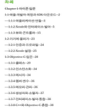
차 례
Chapter 1 아이폰 입문
1.1
애플 개발자 계정과
SDK
다운로드
2
1.1.1
애플리케이션 번들
3
1.1.2 Xcode
와 인터페이스 빌더
5
1.1.3
뷰와 콘트롤러
15
1.2
기기에 올리기
23
1.2.1
인증과 프로파일
24
1.2.2 Xcode
설정
25
1.3 Objective-C
입문
28
1.3.1
클래스
29
1.3.2
인스턴스화
34
1.3.3
메시지
34
1.3.4
멤버 변수
36
1.3.5
메모리 관리
36
1.3.6
생성자와 소멸자
37
1.3.7
인터페이스 빌더 통합
38
1.3.8 C++
와
Objective-C
혼합
38