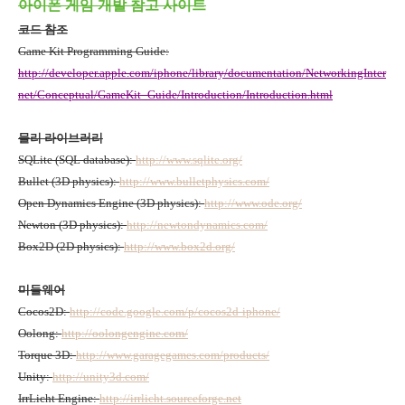
아이폰 게임 개발 참고 사이트
코드 참조
Game Kit Programming Guide:
http://developer.apple.com/iphone/library/documentation/NetworkingInter
net/Conceptual/GameKit_Guide/Introduction/Introduction.html
물리 라이브러리
SQLite (SQL database):
http://www.sqlite.org/
Bullet (3D physics):
http://www.bulletphysics.com/
Open Dynamics Engine (3D physics):
http://www.ode.org/
Newton (3D physics):
http://newtondynamics.com/
Box2D (2D physics):
http://www.box2d.org/
미들웨어
Cocos2D:
http://code.google.com/p/cocos2d-iphone/
Oolong:
http://oolongengine.com/
Torque 3D:
http://www.garagegames.com/products/
Unity:
http://unity3d.com/
IrrLicht Engine:
http://irrlicht.sourceforge.net