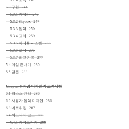
5.3
구현
241
5.3.1
카메라
243
5.3.2 Skybox 247
5.3.3
입력
250
5.3.4
고리
259
5.3.5
파티클 시스템
265
5.3.6
로직
275
5.3.7
최고 기록
277
5.4
게임 끝내기
280
5.5
결론
283
Chapter 6
게임 디자인의 고려사항
6.1
리소스 관리
286
6.2
사용자 입력 디자인
286
6.3
네트워킹
287
6.4
써드파티 코드
288
6.4.1
라이브러리
288