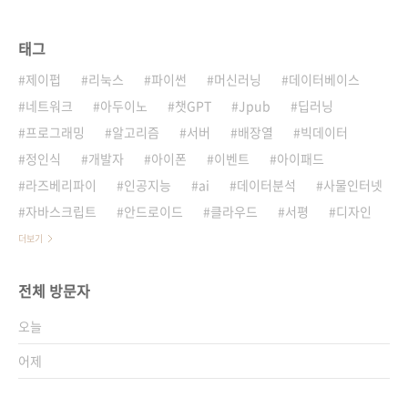
태그
제이펍
리눅스
파이썬
머신러닝
데이터베이스
네트워크
아두이노
챗GPT
Jpub
딥러닝
프로그래밍
알고리즘
서버
배장열
빅데이터
정인식
개발자
아이폰
이벤트
아이패드
라즈베리파이
인공지능
ai
데이터분석
사물인터넷
자바스크립트
안드로이드
클라우드
서평
디자인
더보기
전체 방문자
오늘
어제