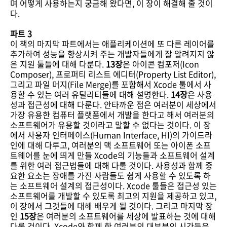
며 어떻게 사용하는지 궁금해 왔다면, 이 장이 해결해 줄 것이
다.
파트 3
이 책의 마지막 파트에서는 애플리케이션에 또 다른 레이어를
추가하여 성능을 향상시켜 주는 개발자들에게 잘 알려지지 않
은 지원 툴들에 대해 다룬다.
13장
은 아이콘 컴포저(Icon
Composer), 프로퍼티 리스트 에디터(Property List Editor),
그리고 파일 머지(File Merge)를 포함해서 Xcode 툴에서 사
용할 수 있는 여러 유틸리티들에 대해 설명한다.
14장
은 사용
성과 접근성에 대해 다룬다. 안타까운 점은 여러분이 세상에서
가장 유용한 컴퓨터 플랫폼에서 개발을 한다고 해서 여러분의
소프트웨어가 유용할 것이라고 말할 수 없다는 것이다. 이 장
에서 사용자 인터페이스(Human Interface, HI)의 가이드라
인에 대해 다루고, 여러분의 맥 소프트웨어 또는 아이폰 소프
트웨어를 눈에 띄게 만들 Xcode의 기능들과 소프트웨어 설계
를 위한 여러 접근법들에 대해 다룰 것이다. 사용성과 함께 중
요한 요소는 장애를 가진 사람들도 쉽게 사용할 수 있도록 하
는 소프트웨어 설계의 접근성이다. Xcode 툴들은 접근성 있는
소프트웨어를 개발할 수 있도록 최고의 지원을 제공하고 있고,
이 장에서 그것들에 대해 배우게 될 것이다. 그리고 마지막 장
인
15장
은 여러분의 소프트웨어를 세상에 발표하는 것에 대해
다룰 것이다. Xcode와 함께 한 여러분의 대부분의 시간들은