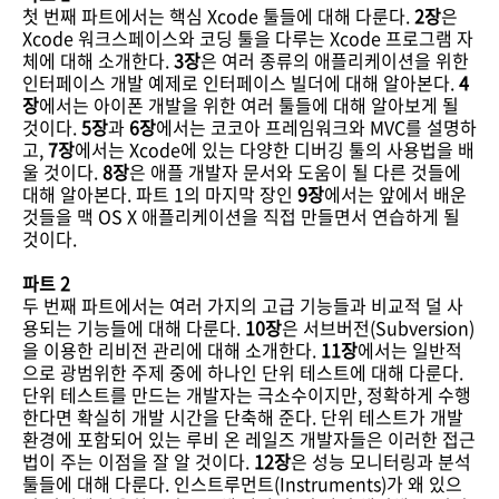
첫 번째 파트에서는 핵심 Xcode 툴들에 대해 다룬다.
2장
은
Xcode 워크스페이스와 코딩 툴을 다루는 Xcode 프로그램 자
체에 대해 소개한다.
3장
은 여러 종류의 애플리케이션을 위한
인터페이스 개발 예제로 인터페이스 빌더에 대해 알아본다.
4
장
에서는 아이폰 개발을 위한 여러 툴들에 대해 알아보게 될
것이다.
5장
과
6장
에서는 코코아 프레임워크와 MVC를 설명하
고,
7장
에서는 Xcode에 있는 다양한 디버깅 툴의 사용법을 배
울 것이다.
8장
은 애플 개발자 문서와 도움이 될 다른 것들에
대해 알아본다. 파트 1의 마지막 장인
9장
에서는 앞에서 배운
것들을 맥 OS X 애플리케이션을 직접 만들면서 연습하게 될
것이다.
파트 2
두 번째 파트에서는 여러 가지의 고급 기능들과 비교적 덜 사
용되는 기능들에 대해 다룬다.
10장
은 서브버전(Subversion)
을 이용한 리비전 관리에 대해 소개한다.
11장
에서는 일반적
으로 광범위한 주제 중에 하나인 단위 테스트에 대해 다룬다.
단위 테스트를 만드는 개발자는 극소수이지만, 정확하게 수행
한다면 확실히 개발 시간을 단축해 준다. 단위 테스트가 개발
환경에 포함되어 있는 루비 온 레일즈 개발자들은 이러한 접근
법이 주는 이점을 잘 알 것이다.
12장
은 성능 모니터링과 분석
툴들에 대해 다룬다. 인스트루먼트(Instruments)가 왜 있으