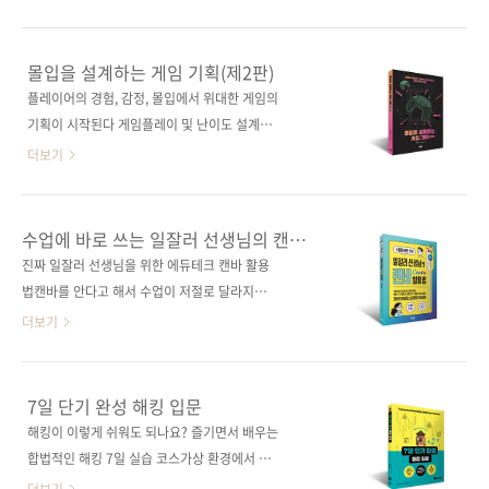
설명한다. 넷플릭스, 유튜브, 쿠팡, 배달의민족
는 책. FAQ 봇에서 시작해 문서를 읽고 판단하는
등 다양한 디지털 플랫폼 사례를 통해 사용자 행
AI, 여러 역할을 나눠 협업하는 멀티 에이전트 시
동을 이끄는 설계 원리와 전략을 제시하며, 전환
스템까지 단계별로 직접 만들면서 왜 이런 구조
몰입을 설계하는 게임 기획(제2판)
율과 재방문율을 높이고 싶은 실무자들에게 바
가 필요한지 쉽게 이해할 수 있도록 구성했다. 프
플레이어의 경험, 감정, 몰입에서 위대한 게임의
로 적용할 수 있는 UX 설계 기준을 제공한다. 도
로젝트를 완성해가는 과정을 통해 흐름과 구조
기획이 시작된다 게임플레이 및 난이도 설계부
서 구매 사이트(가나다순) [교보문고] [도서11번
가 눈에 들어오고, 마지막 장을 덮을 때쯤이면 사
터 인간의 감정을 활용한 행동 설계, 플레이어 몰
더보기
가] ..
람 대신 일을 맡길 수 있는 AI 에이전트 시스템이
입을 높이는 콘텐츠 기획, 수익 창출 및 전반적인
완성되어 있을 것이다. 도서 구매 사이트(가나다
진행 방식 설계에 이르기까지, 경험과 감정을 창
순) [교보문고] [도서11번가] [알라딘] [예스이십
조하는 가장 근본적인 아이디어와 설계 방법론
수업에 바로 쓰는 일잘러 선생님의 캔바
사] [쿠팡] 전자책 구매 사이트(가나다순) [교보
을 탐구한다. 글로벌에서 활약 중인 중국 게임들
Canva 활용법
진짜 일잘러 선생님을 위한 에듀테크 캔바 활용
문고] [구글북스] [리디북스] [알라딘] [예스이십
의 성장 곡선, 수익 모델, 과금 설계 등 수치와 사
법캔바를 안다고 해서 수업이 저절로 달라지지
사] 출판..
례가 디테일하게 담겨 있어 실질적인 도움이 된
는 않는다. 하지만 이 책은 다르다. 캔바라는 도
더보기
다. 겉만 번지르르한 문서 쓰는 방법 대신, 인간
구를 교사의 언어로 풀어내, 책을 펼치는 순간부
감정과 심리에 대한 체계적이고 과학적인 접근
터 교실의 현장에 맞는 해답을 찾도록 돕는다. 이
법을 통해 게임 기획의 전문성을 높일 수 있게 해
책은 캔바를 이용해 우리반만의 디지털 수업 환
7일 단기 완성 해킹 입문
준다. 도서 구매 사이트(가나다순) [교보문고]
경을 세팅하고, 꼭 필요한 행정 자료 제작부터 프
해킹이 이렇게 쉬워도 되나요? 즐기면서 배우는
[도서11번가] [알라딘] [예스이십사] [쿠팡] 전자
로젝트 수업 설계, 반짝이는 행사 자료를 만드는
합법적인 해킹 7일 실습 코스가상 환경에서 실제
책 구매 사이트(가나다순) [교보문..
노하우까지 차근차근 안내한다. 에듀테크가 낯
로 사이버 공격을 체험해보는 학습 스타일로 해