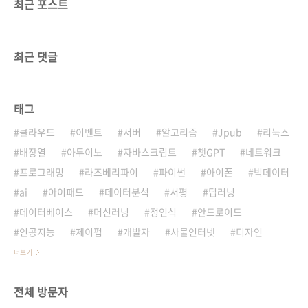
최근 포스트
최근 댓글
태그
클라우드
이벤트
서버
알고리즘
Jpub
리눅스
배장열
아두이노
자바스크립트
챗GPT
네트워크
프로그래밍
라즈베리파이
파이썬
아이폰
빅데이터
ai
아이패드
데이터분석
서평
딥러닝
데이터베이스
머신러닝
정인식
안드로이드
인공지능
제이펍
개발자
사물인터넷
디자인
더보기
전체 방문자