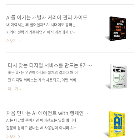
스타일이 담긴 결과물로 완성해 보세요. 든든한
지 자신 있게 답할 수 있는 사람은 드물다. 많은
실무 가이드가 되어 줄 것입니다. 도서구매 사이
이가 AI를 정체 모를 ‘마법’처럼 여기며 그저 결
AI를 이기는 개발자 커리어 관리 가이드
트(가나다순) [교보문고] [도서11번가] [알라딘]
괏값에 의존하곤 한다. 이 책은 AI를 둘러싼 신비
내 이력서는 왜 떨어질까? AI 시대에도 통하는
[예스이십사] [쿠팡] 출판사 제이펍도서명 디자
주의를 걷어내고 그 본질을 관통한다. 20여 년
커리어 전략의 기준취업과 이직 과정에서 반복
이너를 위한 AI 디자인 크리에이티브 아트워크
경력의 전문가인 저자는 난해한 수학이나 전문
되는 ‘불합격’의 이유는 당신의 역량 부족이 아닐
더보기
부 ..
용어 대신, 누구나 이해할 수 있는 직관적인 비유
수 있다. 이 책은 수백 건의 이력서 피드백과 합
로 신경망의 학습 원리와 알고리즘의 진화 과정
격 사례를 바탕으로 ‘왜 떨어지는지’에 대한 근본
을 가감 없이 보여준다. 개발자에게는 도구 이면
적인 원인과 해결 방법을 짚는다. 속성 결과보다
다시 찾는 디지털 서비스를 만드는 8가지
에 숨겨진 ‘흔들리지 않는 기초’를, 일반인에게는
판단력과 기본에 집중하며 이력서 작성부터 면
법칙
좋은 UX는 우연이 아니라 설계의 결과다 왜 어
AI 시대를 항해하기 위한 ‘지적 나침반’을 제공한
접, 이직과 퇴사에 이르는 커리어 관리의 전 과정
떤 디지털 서비스는 계속 사용되고, 어떤 서비스
다. 마법처럼 보이던 기술이 명확한 과학..
을 다룬다. AI를 활용하되 도구에만 의존하지 않
는 금세 잊힐까? 그 차이는 단순한 기능이 아니
더보기
고, 무엇을 선택하고 어떻게 가치를 전달할지 스
라 사용자 경험(UX)을 얼마나 깊이 이해하고 설
스로 판단하는 힘을 길러 주는 실전 가이드가 될
계했는가에 있다. 이 책은 사람들이 다시 찾는 디
것이다. 도서구매 사이트(가나다순) [교보문고]
지털 서비스에 공통적으로 적용되는 8가지 UX
처음 만나는 AI 에이전트 with 랭체인 &
[도서11번가] [알라딘] [예스이십사] [쿠팡] 출판
법칙을 중심으로, 사용자의 첫인상부터 행동을
MCP
AI는 대답할 뿐이지만 에이전트는 일을 합니다
사 제이펍도서명 AI를 이기는 개발자 커리어 관
유도하는 인터페이스 구조, 재방문을 이끄는 경
질문에 답하고 끝나는 AI 사용법이 아니라 AI에
리 가이드부 제 이력서, 코딩..
험의 흐름까지 실제 사례를 통해 이해하기 쉽게
일을 맡기고 하나의 흐름을 만드는 방법을 다루
더보기