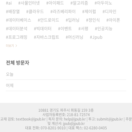
ai
사물인터넷
아이패드
알고리즘
아두이노
배장열
클라우드
라즈베리파이
제이펍
디자인
데이터베이스
안드로이드
딥러닝
정인식
아이폰
데이터분석
빅데이터
이벤트
서평
인공지능
프로그래밍
자바스크립트
머신러닝
Jpub
더보기
전체 방문자
오늘
어제
10881 경기도 파주시 회동길 159 3층
사업자등록번호: 218-81-72574
교재 검토: textbook@jpub.kr | 독자 문의: help@jpub.kr | 투고: submit@jpub.kr | 주문
및 계산서: jpub@jpub.kr
대표 전화: 070-8201-9010 | 대표 팩스: 02-6280-0405