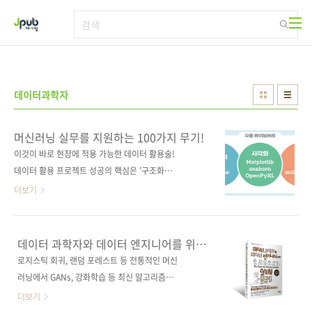
본문 바로가기
데이터과학자
머신러닝 실무를 지원하는 100가지 무기!
이것이 바로 현장에 적용 가능한 데이터 활용술!
데이터 활용 프로젝트 성공의 핵심은 '구조화를
염두에 둔 지속성 있는 소규모 시스템'! 요즘은
더보기
웹에서 수많은 정보를 손쉽게 얻고 새로운 프로
그래밍 언어를 간단히 학습할 수 있는 시대가 되
었습니다. 기술 장벽은 크게 낮아졌고, 누구나 강
데이터 과학자와 데이터 엔지니어를 위한
한 의지와 PC 한 대만 가지고 있으면 엔지니어
인터뷰 문답집
로지스틱 회귀, 랜덤 포레스트 등 전통적인 머신
가 될 수 있는 시대가 도래한 것입니다. 우리가
러닝에서 GANs, 강화학습 등 최신 알고리즘까
사는 세상은 그야말로 데이터로 가득한 세상입
지! ■ 도서구매 사이트(가나다순)[교보문고]
더보기
니다. 주위를 보면 데이터가 아닌 것이 없을 만
[도서11번가] [알라딘] [영풍문고] [예스이십사]