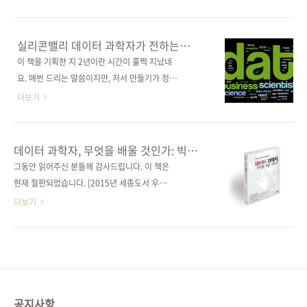
판사 MANNING원서명 Practical Data
일정에도 끝까지 마무리를 해주신 임대경 역자
Science with R(원서 ISBN:
님께 먼저 감사의 말씀을 드립니다. 원서
9781617291562) 저자명 니나 줌멜, 존 마운트
(《Practical Data Science with R》)가 출간
실리콘밸리 데이터 과학자가 전하는
역자명 임대경출판일 2017년 12월 15일페이지
된 지 3년이라는 시간이 흘렀지만, R을 기반으로
"데이터 과학 입문"
이 책을 기획한 지 2년이란 시간이 훌쩍 지났네
464쪽판 형 46배판변형(188*245*22)제 본 무
데이터 과학을 다루는 책으로는 최고의 책 중 하
요. 매번 드리는 말씀이지만, 저서 만들기가 정말
선(soft cover)..
나로 평가받고 있습니다. 이 책은 말 그대로 한
만만치 않네요. 출판사는 출판사대로, 저자는 저
더보기
권의 책에 데이터 탐색에서 모델링, 결과 전달에
자대로 긴 시간 사투를 벌여야 합니다. 기술 서적
이르기까지 데이터 과학의 모든 프로세스를 담
에서는 상대적으로 덜 하지만, 글 한 줄이 막혀
고 있는데요, 시니어 데이터 과학자이자 베이 지
몇 날 며칠 밤을 끙끙대기도 한다니... 어쨌든 그
데이터 과학자, 무엇을 배울 것인가: 빅
역 R 사용자 그룹 공동 설립자인 짐 포르작(Jim
긴 터널과 같은 과정을 거쳐 곧 여러분을 찾아뵙
데이터 시대의 데이터 과학자 양성 독본
그동안 읽어주신 분들께 감사드립니다. 이 책은
Porzak)은 다음과 같은 말로 이 책을 추천해 주
게 되는 황홀한 순간을 맞이하게 되었습니다.
현재 절판되었습니다. [2015년 세종도서 우수학
었습니다. ※※※※※※※※※※※※※..
"데이터를 지배하는 자가 앞으로 IT 패권을 가져
술도서 선정!] 데이터 과학자를 꿈꾸는 사람들을
더보기
갈 가능성이 높다."_마윈(알리바마 회장) 마윈이
위한 최적의 입문서! 21세기의 가장 섹시한 직
데이터 분석의 중요성을 역설하며 했던 말이죠.
업, 데이터 과학자 양성을 위한 필수 기초지식 수
엄청나게 쏟아지고 있는 데이터 홍수 속에서 비
록! 출판사 제이펍 원출판사 技術評論社(기술평
즈니스적 가치가 있는 데이터를 찾아내고, 분석
론사) 원서명 データサイエンティスト養成読
하고, 가공하여 유의미한 결론을 도출하는 과정
本(원서 ISBN: 9784774158969) 저자명 사토
이 정말 중요해질 것으로 판단됩니다. AI와 더불
히로유키 외 11인 역자명 정인식 출판일 2014
공지사항