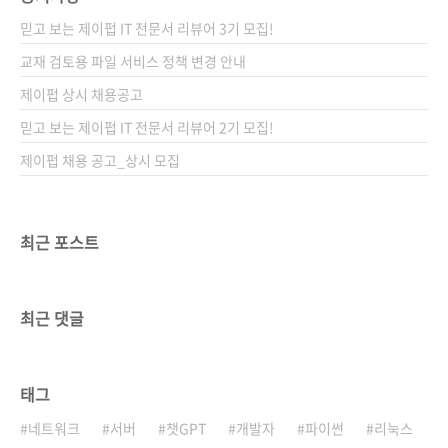
어..
년 6월 30일 페이지 316쪽 시리즈 (없음) 판 형
믿고 보는 제이펍 IT 전문서 리뷰어 3기 모집!
46배판 변형(188*245*19) 제 본 무선(soft
cover) 정 가 24,000원 ISBN 978-89-94506-
교재 검토용 파일 서비스 정책 변경 안내
97-5 (93000) 키워드 빅 데이터, 데이터 사이언
제이펍 상시 채용공고
티스트, 데이터베이스, R 언어, RStudio,..
믿고 보는 제이펍 IT 전문서 리뷰어 2기 모집!
제이펍 채용 공고_상시 모집
최근 포스트
최근 댓글
태그
네트워크
서버
챗GPT
개발자
파이썬
리눅스