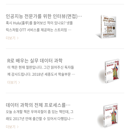
큼, 우리 주위에는 수많은 데이터가 넘쳐납니다.
[인터파크] [쿠팡] ■ 전자책 구매 사이트(가나다
최근에는 이 데이터를 어떻게 활용하느냐가 개
순)[교보문고] [구글북스] [리디북스] [알라딘]
인공지능 전문가를 위한 인터뷰(면접)
인 및 비즈니스의 성과를 판가름하는 요인이 되
[예스이십사] [인터파크] 출판사 제이펍도서명
가이드
혹시 Hulu(훌루)를 들어보신 적이 있나요? 넷플
었습니다. 그런데 여러분이 분석한 결과나 기술
데이터 과학자와 데이터 엔지니어를 위한 인터
릭스처럼 OTT 서비스를 제공하는 스트리밍 기
은 회사 안에서 충분히 받아들여지고 있나요? 그
뷰 문답집부제 100개 이상의 실전 면접 문제로
업인데요. 월트 디즈니 컴퍼니, 워너미디어 등 4
더보기
렇지 않다면 소규모..
배우는 머신러닝, 딥러닝, 강화학습 알고리즘저
개 회사의 합작으로 설립하였는데, 지금은 인수
작권사 人民邮电出版社원서명 百面机器学习:
합병 등을 통해 월트 디즈니의 자회사가 되었습
算法工程师带你去面试(원서 ISBN:
니다. 아직은 미국과 일본에서만 서비스하고 있
R로 배우는 실무 데이터 과학
9787115487360)지은이 Hulu 데이터 과학팀
어서 우리에겐 낯선 이름입니다만, 두 곳에서만
이 책은 현재 절판입니다. 그간 읽어주신 독자들
옮긴이 김태헌출판일 2020년 6월 30일페이지
3천만 이상의 유료 회원 가입자를 확보하였고,
께 감사드립니다. 2018년 세종도서 학술부문 우
528쪽시리즈 I♥A.I. 28(아이러브 인공지능
2021년부터는 전 세계를 대상으로 서비스를 준
수도서 선정!데이터 탐색에서 모델링, 결과 전달
더보기
28)..
비 중이라니 우리도 곧 Hulu만의 재미난 콘텐츠
에 이르기까지데이터 과학의 모든 프로세스를
를 만나볼 수 있을 것 같습니다. Hulu를 먼저 소
담았다! 종이책 구매 사이트(가나다순)[강컴] [교
개한 이유는 오늘 소개할 책이 이 Hulu의 데이터
보문고] [도서11번가] [반디앤루니스] [알라딘]
데이터 과학의 전체 프로세스를
과학팀 소속 15명의 엔지니어가 만든 책이기 때
[예스이십사] [인터파크] 전자책 구매 사이트(가
경험하다!
오늘 소개할 책은 우여곡절이 좀 있는 책인데, 그
문입니다. 칭화대와 스토니브룩대, 스탠퍼드대
나다순)[교보문고] [구글북스] [리디북스] [알라
래도 2017년 안에 출간할 수 있어서 다행입니
에서 공부하고 현재 Hulu 글로벌 연구소 부사장
딘] [예스이십사] [인터파크] 출판사 제이펍원출
다. 번역을 제때 끝마쳐 주지 못하셨지만, 바쁜
더보기
이자..