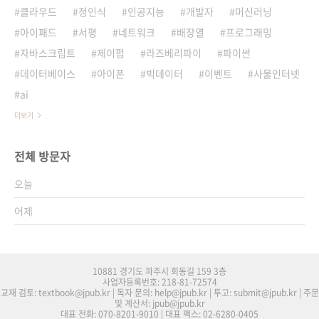
클라우드
정인식
인공지능
개발자
머신러닝
아이패드
서평
네트워크
배장열
프로그래밍
자바스크립트
제이펍
라즈베리파이
파이썬
데이터베이스
아이폰
빅데이터
이벤트
사물인터넷
ai
더보기
전체 방문자
오늘
어제
10881 경기도 파주시 회동길 159 3층
사업자등록번호: 218-81-72574
교재 검토: textbook@jpub.kr | 독자 문의: help@jpub.kr | 투고: submit@jpub.kr | 주문
및 계산서: jpub@jpub.kr
대표 전화: 070-8201-9010 | 대표 팩스: 02-6280-0405