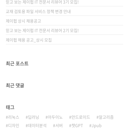
믿고 보는 제이펍 IT 전문서 리뷰어 3기 모집!
번째 이야기 어른들의 장난감? 아두이노와 라즈
베리 파이 게시일: 2013년 2월 21일 작성자: 배
교재 검토용 파일 서비스 정책 변경 안내
장열
제이펍 상시 채용공고
==============================================================
믿고 보는 제이펍 IT 전문서 리뷰어 2기 모집!
제이펍 채용 공고_상시 모집
최근 포스트
최근 댓글
태그
리눅스
딥러닝
아두이노
안드로이드
알고리즘
디자인
데이터분석
서버
챗GPT
Jpub