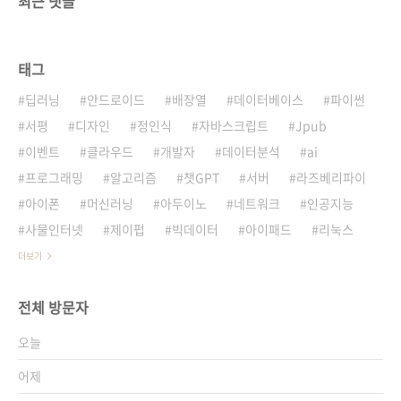
최근 댓글
태그
딥러닝
안드로이드
배장열
데이터베이스
파이썬
서평
디자인
정인식
자바스크립트
Jpub
이벤트
클라우드
개발자
데이터분석
ai
프로그래밍
알고리즘
챗GPT
서버
라즈베리파이
아이폰
머신러닝
아두이노
네트워크
인공지능
사물인터넷
제이펍
빅데이터
아이패드
리눅스
더보기
전체 방문자
오늘
어제