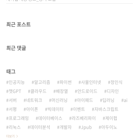
최근 포스트
최근 댓글
태그
인공지능
알고리즘
파이썬
사물인터넷
정인식
챗GPT
클라우드
배장열
안드로이드
디자인
서버
네트워크
머신러닝
아이패드
딥러닝
ai
서평
아이폰
빅데이터
이벤트
자바스크립트
프로그래밍
데이터베이스
라즈베리파이
제이펍
리눅스
데이터분석
개발자
Jpub
아두이노
더보기