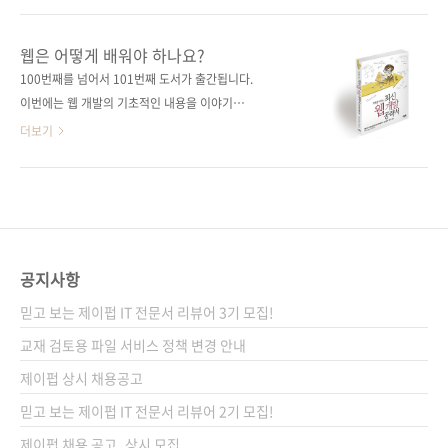
API 서버 구축 방법을 배울 수 있다. 베테랑 고퍼
은 이미 제이펍에서 나온 Go 언어 책에서 많이
가 사용하는 디자인 패턴과 표준 패키지, 외부 오
소개했으니 생략하겠습니다. 상단의 책들을 참
웹은 어떻게 배워야 하나요?
픈소스를 사용한 코딩 기법까지 Go 언어 애플리
고해주세요(이번 책까지 출간 예정이니 제이펍
100번째를 넘어서 101번째 도서가 출간됩니다.
케이션 개발에 필요한 모든 것을 익힐 수 있
은 명실상부한 'Go 언어 맛집'이 아닌가 싶습니
이번에는 웹 개발의 기초적인 내용을 이야기하
다. 도서 구매 사이트(가나다순) [교보문..
다). 그래도 간결하면서도 높은 신뢰성을 자랑하
고자 합니다. 웹의 세계는 정말 방대하고 그에 해
더보기
는 Go 언어의 장점을 이야기하지 않고 넘어가면
당하는 수많은 기술이 넘쳐흐르고 있습니다. 신
아쉬우니 고성능 웹 애플리케이션을 개발할 때
입 개발자라면 무엇을 어떻게 시작해야 할지 수
의 특징을 살펴보죠. 추가 미들웨어 도입 없이 병
많은 선택지 앞에서 당황하고 마는 것도 이해가
렬로 요청 처리가 가능하고, 데이터베이스 연결
갑니다. 그렇다면 누군가는 알려줘야 하지 않을
풀을 관리할 수 있으며, 컴파일이 가능한 유연한
까요? 저희는 이 책 《기초를 다지는 최신 웹 개
빌드 시스템을 다양한 플랫폼에서 제공하고 단
발 공략서》에서 그 길을 발견하실 수 있으리라
공지사항
일 바이너리 파..
생각합니다. 빠르게 변하고 추가되는 최신 기술
믿고 보는 제이펍 IT 전문서 리뷰어 3기 모집!
에 대해서 모든 것을 깊이 알 필요는 없지만 알고
있는 것과 모르는 것에 차이가 분명한 것처럼 다
교재 검토용 파일 서비스 정책 변경 안내
양한 기술이 어떤 효용성을 가졌는지 파악하고
제이펍 상시 채용공고
웹 개발의 프로세스를 순서대로 배워가면서 숙
믿고 보는 제이펍 IT 전문서 리뷰어 2기 모집!
달된 개발자로 가는 길을 그려갈 수 있는 그런 입
문서라고 생각합니다..
제이펍 채용 공고_상시 모집