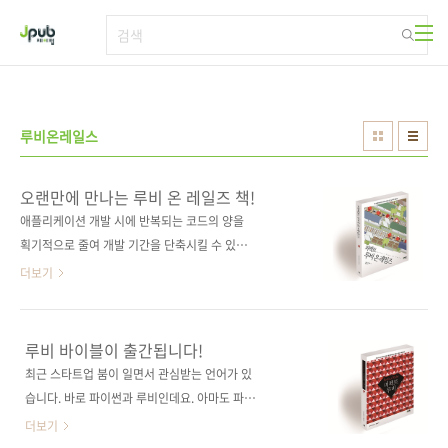
본문 바로가기
루비온레일스
오랜만에 만나는 루비 온 레일즈 책!
애플리케이션 개발 시에 반복되는 코드의 양을
획기적으로 줄여 개발 기간을 단축시킬 수 있다
는 장점 때문에 우리나라는 물론, 실리콘 밸리를
더보기
비롯한 전 세계 스타트업들이 가장(?) 선호하는
웹 프레임워크는? 네, 여러분도 이미 알고 있듯
이 바로 루비 온 레일즈(Ruby on Rails)입니다.
루비 바이블이 출간됩니다!
그런데 국내에는 참고할 만한 레퍼런스나 도서
최근 스타트업 붐이 일면서 관심받는 언어가 있
가 별로 없어 관심은 있지만 제대로 배울 기회가
습니다. 바로 파이썬과 루비인데요. 아마도 파이
많지 않은 것 같습니다. 몇 권의 책이 출간되었지
썬은 다른 어떤 인터프리트 언어보다도 DB, 서
더보기
만, 모두 2010년 이전에 출간된 책이라 절판되
버, 프론트 엔드를 모두 다뤄야 하는 풀스택 개발