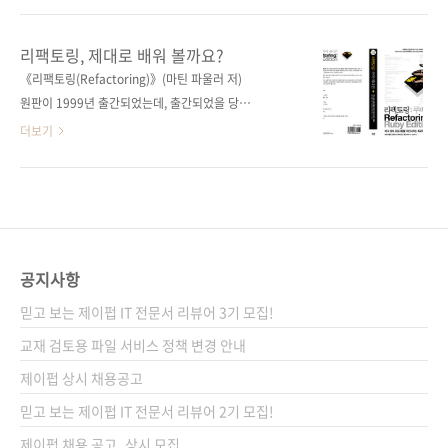
지 않고 판매되고 있는 서적도 버전 차이로 학습
자들에게 적합한 언어여서 인기를 모으는 것 같
하기 어려운 것으로 알고 있습니다. 그래서 우리
고, 루비(루비온레일즈 포함)는 고객 중심의 제
리팩토링, 제대로 배워 볼까요?
나라에도 최신 버전의 제대로 된 책 하나는 있어
품을 그 어떤 언어나 프레임워크보다도 빨리 만
《리팩토링(Refactoring)》(마틴 파울러 저)
야 하겠다고 판단해서 만든 책인데요. 출간되기
들어낼 수 있기 때문이지 않나 짐작해 봅니다. 사
원판이 1999년 출간되었는데, 출간되었을 당시
전에 먼저 살펴보신 베타리더들로부터도 내용과
실, 그간 우리나라에서는 파이썬에 비해 루비를
에 정말 날개돋친 듯 판매되었고, 최근에도 매년
더보기
구..
많이 사용하지 않않지만, 다른 언어에 비해 생산
15000부 이상의 판매를 올리고 있다고 합니다.
성을 담보한다는 매력 때문에 앞으로 더 많은 관
그만큼 개발자들의 필요를 제대로 충족시켜 준
심을 받을 것으로 보입니다. 최근 실리콘밸리에
책이었다고 봅니다. 이 책은 국내에서도 2002년
서 개발자를 모집할 때도 자바와 파이썬 다음으
에 번역 출간(대청미디어 刊)되어 아직까지도 개
로 루비 언어의 비중이 높다는 기사를 본 적이 있
발자들의 필수 도서로 자리매김하고 있죠. 이 책
습니다. 루비와 루비온레일즈의 향보를 지켜보
의 루비 버전판이 새롭게 출간됩니다. 마틴 파울
공지사항
는 것도 흥미로울 것 ..
러의 원판 내용을 기초로 하여 새롭게 추가된 리
믿고 보는 제이펍 IT 전문서 리뷰어 3기 모집!
팩토링 기법을 추가하고, 기존 리팩토링 기법 중
루비 버전에 맞지 않는 내용은 삭제하는 등의 과
교재 검토용 파일 서비스 정책 변경 안내
정을 거쳤습니다. 켄트 벡(Kent Beck)이 명예
제이펍 상시 채용공고
저자로 참가하였고, 자바와 루비 언어에 정통한
믿고 보는 제이펍 IT 전문서 리뷰어 2기 모집!
제이 필즈(Jay Fields)와 셰인 ..
제이펍 채용 공고_상시 모집