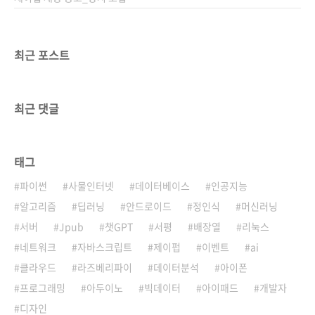
최근 포스트
최근 댓글
태그
파이썬
사물인터넷
데이터베이스
인공지능
알고리즘
딥러닝
안드로이드
정인식
머신러닝
서버
Jpub
챗GPT
서평
배장열
리눅스
네트워크
자바스크립트
제이펍
이벤트
ai
클라우드
라즈베리파이
데이터분석
아이폰
프로그래밍
아두이노
빅데이터
아이패드
개발자
디자인