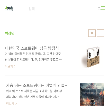
본문 바로가기
박상민
대한민국 소프트웨어 성공 방정식
이 책의 종이책은 현재 절판입니다. 그간 읽어주
신 분들께 감사드립니다. 단, 전자책은 무료로 보
실 수 있습니다. 가슴 뛰는 소프트웨어는 어떻게
더보기
만들 것인가? 소프트웨어에 대한 진지한 고민을
담아 이정표로 제시하다. 박원순 서울시장 추천
도서! 종이책 구매 사이트(가나다순) [강컴] [교
가슴 뛰는 소프트웨어는 어떻게 만들
보문고] [도서11번가] [반디앤루니스] [알라딘]
것인가?
위의 이 포스트 제목은 지금 소개해드릴 책의 부
[예스이십사] [인터파크] 전자책 구매 사이트(가
제입니다. 정말 많은 개발자들이 잠자는 시간만
나다순) [교보문고] [구글북스] [리디북스] [알라
빼고, 아니 꿈에서조차 손을 놓지 못하는 게 어떤
더보기
딘] [예스이십사] 출판사 제이펍 저자명 김재호
소프트웨어를, 어떻게 만들 것인가가 아닐까 합