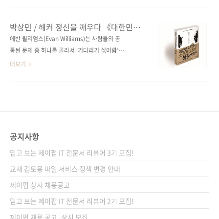
인터뷰어 출판일 2014년 2월 10일 페이지 276
니다. 우리나라를 IT 강국이라 부르는 것에 (IT
쪽 판 형 신국판 변형(152*215), 반양장(soft
책을 출판하는 한 사람이지만) 최근 의문부호를
박상민 / 해커 정신을 깨우다 《대한민국
cover) 정 가 15,000원 ISBN 978-89-94506-
갖게 되었습니다. 이유는 하나씩 열거하지 않더
소프트웨어 성공 방정식》
에반 윌리엄스(Evan Williams)는 사람들의 공
86-9 (03320) 키워드 소프트웨어 / 오픈 ..
라도 이 글을 접하시는 분들이라면 충분히 수긍
통된 문제 중 하나를 골라서 ‘기다리기 싫어함’,
하지 않을까 싶습니다. 그래도 그 의문부호를 부
‘생각하기 싫어함’ 두 가지만 소프트웨어로 해결
더보기
르는 이유들 중 하나를 꼽자면, '소프트웨어를 대
해 주면 스타트업은 반드시 성공한다고 이야기
하는 사회적 분위기가 혹은 문화가 저급하기 때
했다. 그래서 소프트웨어의 성공은 고통의 정도
문'에라고 말하고 싶습니다. 어느 화가의 그림을
가 큰 문제를 발견하는 것에서 시작한다. 내가 만
칭송할 때는 그만한 이유가 있을 겁니다. 그가 지
드는 소프트웨어가 사람들의 고통을 해결해 주
닌 미적 재능 위에 덧칠해진, 세상을 바라보는 그
는 것은 소프트웨어를 개발하는 과정만큼이나
의 시선, 사유, 철학이 한 폭의 그림으로 재탄생
즐거운 일이다. _ 《대한민국 소프트웨어 성공
공지사항
하기..
방정식》 중에서 지난 몇 년간 개발자로 일해 오
믿고 보는 제이펍 IT 전문서 리뷰어 3기 모집!
면서 왜 즐겁지 못하게 일해야 하는가에 대해서
많은 고민을 했었습니다. 제 주변에 많은 개발자
교재 검토용 파일 서비스 정책 변경 안내
도 저와 비슷하게 (혹은 다르게) 직장에서의 개
제이펍 상시 채용공고
발에 만족하지 못하거나 힘들다고 이야기하고
믿고 보는 제이펍 IT 전문서 리뷰어 2기 모집!
있었습니다. (전부가 그런 것은 아닙니다) 이것
이 비단 제 주변만..
제이펍 채용 공고_상시 모집