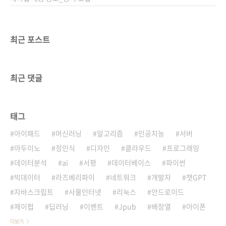
최근 포스트
최근 댓글
태그
아이패드
머신러닝
알고리즘
인공지능
서버
아두이노
정인식
디자인
클라우드
프로그래밍
데이터분석
ai
서평
데이터베이스
파이썬
빅데이터
라즈베리파이
네트워크
개발자
챗GPT
자바스크립트
사물인터넷
리눅스
안드로이드
제이펍
딥러닝
이벤트
Jpub
배장열
아이폰
더보기