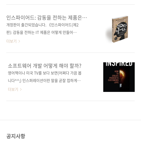
장현희 출판일 2013년 5월 8일 페이지 260쪽
마케팅으로 신규 고객확보와 유지를 해나가는
판 형 신국판 변형(152*215), 반양장(Soft
것이었다. 서비스 운영자 보다는 개발인력이 더
인스파이어드: 감동을 전하는 제품은
Cover) 정 가 14,800원 ISBN 978-89-94506-
많아 신규 아이템들이 쉽게 붙을 수 있었지만 정
어떻게 만들어지는가
개정판이 출간되었습니다. 《인스파이어드(제2
64-7 부가기호:..
작 겉으로 드러나는 서비스간 연관성은 부족했
판): 감동을 전하는 IT 제품은 어떻게 만들어지는
다. 신임 대표는 산만한 기존 서비스 구조를 어떻
가?》이 책은 절판되었습니다. 그간 읽어주신 독
더보기
게 고객들이 쉽게 접근하도록 하는가에 대해 집
자들께 감사드립니다. 출판사 제이펍 원출판사
중했다. 유치한 신규 투자금으로 서버 시스템을
SVPG Press 원서명 Inspired: How To
안정적으로 구축하고 서비스 디자인을 전면 개
Create Products Customers Love(원서
소프트웨어 개발 어떻게 해야 할까?
편해나기 시작했다. 남은 문제는 내부 서비스의
ISBN 9780981690407) 저자명 마티 케이건
영어책이나 미국 TV를 보다 보면(어쩌다 가끔 봅
구조결함이었다. 겉은 그럴 듯 해도 서비스 내부
(Marty Cagan) 역자명 배장열 출판일 2012년
니다^^;) 인스퍼레이션이란 말을 곧잘 접하게 됩
는 그러한 외형에 맞지 않았다. 내부 개발에 의한
10월 30일 페이지 292쪽 판 형 신국판 변형
니다. Inspiration 우리말로 옮기자면, 영감(靈
더보기
서비스가 아닌 아웃소..
(152*215) 반양장(Soft Cover) 정 가 16,800
感) 정도로 흔히들 번역을 하게 되는데, 이게 영
원 ISBN 978-89-94506-54-8 부가기호:
감으로만 옮기기에는 많이 부족해 보입니다. 예
03320 키워드 UX / 제품 관리 / 제품 마케팅 /
술 분야에서 창작을 불러일으키게 하는 무엇, 인
프로젝트 관리 / 디자인 / 제품 기획 / 프로토타
생을 살아가는 데 전환점이 될 만한 그 무엇, 마
입 / 애자일 / 워터폴..
음을 심하게 움직이게 하거나 무언가 반짝이는
아이디어를 제공하게 하는 그 무엇 등등 대체로
공지사항