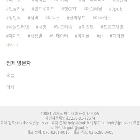
인공지능
안드로이드
챗GPT
머신러닝
Jpub
정인식
서버
리눅스
클라우드
아두이노
사물인터넷
서평
알고리즘
이벤트
프로그래밍
제이펍
배장열
빅데이터
아이폰
ai
파이썬
더보기
전체 방문자
오늘
어제
10881 경기도 파주시 회동길 159 3층
사업자등록번호: 218-81-72574
교재 검토: textbook@jpub.kr | 독자 문의: help@jpub.kr | 투고: submit@jpub.kr | 주문
및 계산서: jpub@jpub.kr
대표 전화: 070-8201-9010 | 대표 팩스: 02-6280-0405