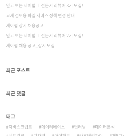
가슴과 머리가 동시에 큰 깨달음(혹은 동화, 계시
믿고 보는 제이펍 IT 전문서 리뷰어 3기 모집!
등)을 얻을 때 인스퍼레이션이란 단어를 많이 사
용하는 것 같습니다. 이번에 펴내는 책의 제목이
교재 검토용 파일 서비스 정책 변경 안내
바로 이 인스퍼레이션(inspiration)의 형용사인
제이펍 상시 채용공고
인스파이어드(inspired)입니다. 이를 우리말로
믿고 보는 제이펍 IT 전문서 리뷰어 2기 모집!
달리 표현할 방법(아니 재주가..
제이펍 채용 공고_상시 모집
최근 포스트
최근 댓글
태그
자바스크립트
데이터베이스
딥러닝
데이터분석
네트워크
디자인
아이패드
라즈베리파이
개발자