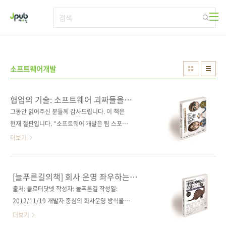
본문 바로가기
소프트웨어개발
협업의 기술: 소프트웨어 괴짜들을
움직이는 세 가지 법칙
그동안 읽어주신 분들께 감사드립니다. 이 책은
현재 절판입니다. “소프트웨어 개발은 팀 스포츠
다.” “성공적인 소프트웨어 개발을 이끄는 세 가
더보기
지 법칙 – 겸손, 존중, 신뢰” “지위고하를 떠나
프로젝트를 진행하는 사람이라면 누구나 읽어야
할 책!” 출판사 제이펍 원출판사 O'Reilly
[늘푸른길의책] 회사 운명 좌우하는
Media 원서명 Team Geek: A Software
제품관리
출처: 블로터닷넷 작성자: 늘푸른길 작성일:
Developer's Guide to Working Well with
2012/11/19 개발자 중심의 회사운영 방식을
Others(원서 ISBN 9781449302443) 저자명
새로 등장한 경영진이 서비스 중심의 회사로 변
더보기
브라이언 피츠패트릭, 벤 콜린스-서스먼 역자명
모시켜 나갔다. 신임 대표의 주요 경력은 서비스