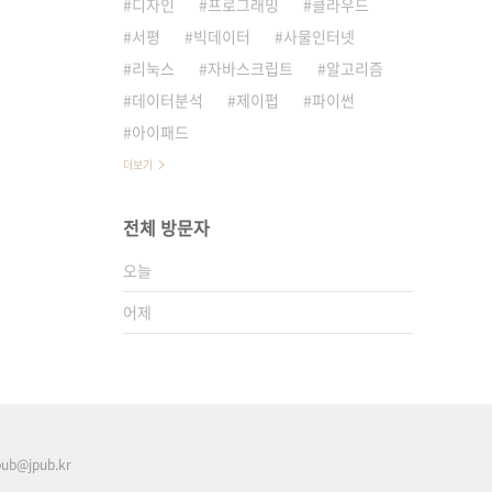
디자인
프로그래밍
클라우드
서평
빅데이터
사물인터넷
리눅스
자바스크립트
알고리즘
데이터분석
제이펍
파이썬
아이패드
더보기
전체 방문자
오늘
어제
pub@jpub.kr