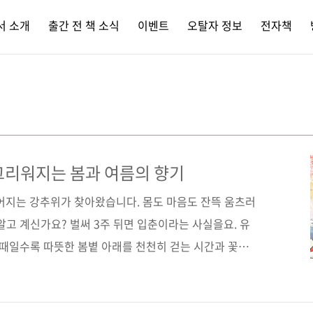
서 소개
출간 전 책 소식
이벤트
오탈자 정보
전자책
그리워지는 봄과 여름의 향기
떨어지는 강추위가 찾아왔습니다. 몸도 마음도 잔뜩 움츠러
알고 계신가요? 벌써 3주 뒤면 입춘이라는 사실을요. 유
 때일수록 따뜻한 봄볕 아래를 천천히 걷는 시간과 꽃이
그리워집니다. 겨울의 끝자락에서, 아직 오지 않은 계절
런 계절에 더 마음이 갈 만한 책이 있습니다. 겨울 한가