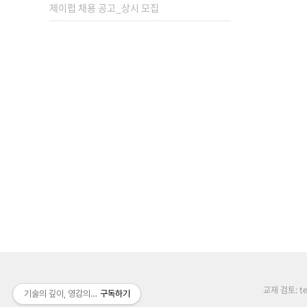
제이펍 채용 공고_상시 모집
교재 검토: tex
기술의 깊이, 영감의 높이, 배움의 너비
구독하기