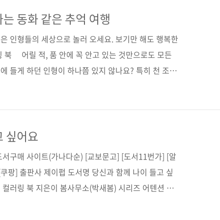
내어 볼 수 있는, 도시의 풍경을 담은 수채화 컬러링 북입
수채화 컬러링 북》은 김진희 작가가 도시 곳곳을 직접 걸
나는 동화 같은 추억 여행
한 장면들을 섬세한 어반 스케치로 옮겨 담은 컬러링 북
은 인형들의 세상으로 놀러 오세요. 보기만 해도 행복한
 북 어릴 적, 품 안에 꼭 안고 있는 것만으로도 모든
 들게 하던 인형이 하나쯤 있지 않나요? 특히 천 조각
에 순진하고 무해한 표정을 짓고 있는 인형을 보면, 다
음이 누그러지곤 합니다. 아무래도 인형은 남녀노소, 만
을 불러일으키는 존재인 것 같습니다. 이런 추억 속 퀼
 색을 입고 마스킹 테이프 디자이너로 활동 중인 작가
고 싶어요
 감성으로 새롭게 태어났습니다. 6월 중 출간 예정인 《색
서구매 사이트(가나다순) [교보문고] [도서11번가] [알
 [쿠팡] 출판사 제이펍 도서명 당신과 함께 나이 들고 싶
 컬러링 북 지은이 봄사무소(박새봄) 시리즈 어텐션 시
이지 112쪽 판 형 46배판변형(188*245*11.5) 제 본
00원 ISBN 979-11-92987-66-8(13650) 키워드 컬러링,