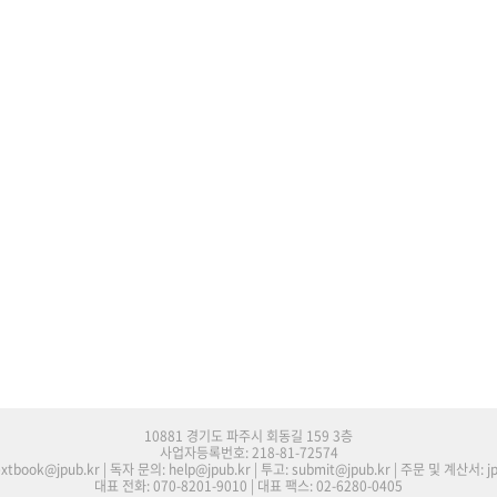
10881 경기도 파주시 회동길 159 3층
사업자등록번호: 218-81-72574
tbook@jpub.kr | 독자 문의: help@jpub.kr | 투고: submit@jpub.kr | 주문 및 계산서: j
대표 전화: 070-8201-9010 | 대표 팩스: 02-6280-0405