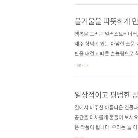
스케치, 드로잉, 일러스트, 노부부
관련 포스트 ■ 2023.12.07 
올겨울을 따뜻하게 만
그림 시리즈 도서 ■ 교보문고에
행복을 그리는 일러스트레이터,
제주 함덕에 있는 아담한 소품 
판을 내걸고 빠른 손놀림으로 
인 관광객까지 어떻게 알고 찾아
더보기
고 그림에 관심이 있는 분이라면
법한 그림의 주인공, 봄사무소 
한 그림체를 갖고 있거든요. 
일상적이고 평범한 공
방법
니처입니다. 동그랗고 통통한 
길에서 마주친 아름다운 건물과
절로 웃음이 날 수밖에 없지요.
공간을 다채롭게 물들여 보세요
운 작품이 됩니다. 우리는 늘 
기에, 따로 의식하지 않고 지나