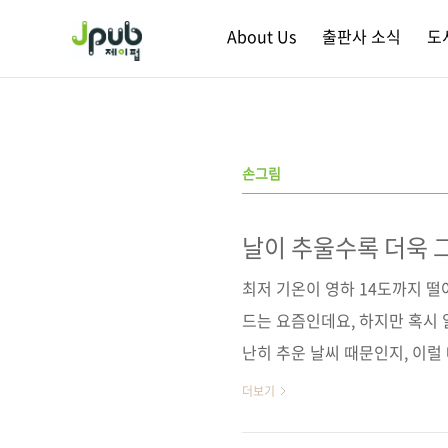
본문 바로가기
About Us
출판사 소식
도
손그림
날이 추울수록 더욱 
최저 기온이 영하 14도까지 
드는 요즘인데요, 하지만 혹시 
난히 추운 날씨 때문인지, 이럴
피어 있는 골목길 풍경이 더욱 
더보기
을 먼저 떠올려 보게 됩니다. 이