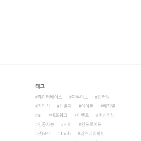
태그
데이터베이스
아두이노
딥러닝
정인식
개발자
아이폰
배장열
ai
네트워크
이벤트
머신러닝
인공지능
서버
안드로이드
챗GPT
Jpub
라즈베리파이