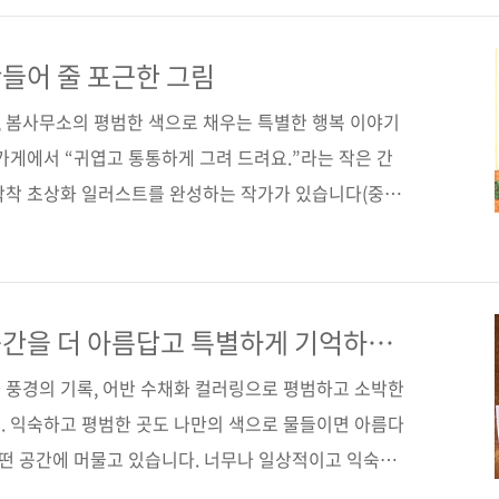
, 손그림, 색연필, 마커, 수채화, 미술 분 야 예술 / 미술
- [출간 전 책 소식] - 올겨울을 따뜻하게 만들어 줄 포근한
들어 줄 포근한 그림
서..
 봄사무소의 평범한 색으로 채우는 특별한 행복 이야기
가게에서 “귀엽고 통통하게 그려 드려요.”라는 작은 간
착착 초상화 일러스트를 완성하는 작가가 있습니다(중국
와서 줄을 설 정도로 초상화 맛집입니다). 눈썰미가 좋
, 아마 엽서 굿즈나 카페에 걸린 액자로 한 번쯤 보았을
작가입니다. 이렇듯 한 번 보면 잘 잊히지 않을 아주 독특
특히 토실토실하고 귀여운 노부부 일러스트는 작가의 시그
간을 더 아름답고 특별하게 기억하는
얼굴로 사이좋게 서로에게 의지한 그림을 보고 있노라면
 풍경의 기록, 어반 수채화 컬러링으로 평범하고 소박한
 봄사무소의..
. 익숙하고 평범한 곳도 나만의 색으로 물들이면 아름다
어떤 공간에 머물고 있습니다. 너무나 일상적이고 익숙하
가 버리는 경우가 더 많지만 말이죠. 매일 지나치는 동네