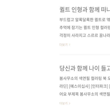
운데서 봄의 한 장면을 먼저 꺼
니다. 곧 출간될 《도시 산책 
퀼트 인형과 함께 떠
으며 눈에 담고, 사진으로 기록
부드럽고 알록달록한 퀼트로 엮
입니다. 서촌과 삼청동, 성..
추억에 잠기는 퀼트 인형 컬러링
걱정이 사라지고 스르르 꿈나라에
을 바느질해 만든 보드라운 촉감
더보기
큰 어른이 된 지금도 저절로 마
국 공통으로 행복한 추억과 동심
트 인형들이 알록달록하고 고운
당신과 함께 나이 들
그림희원(@grimheewon)의
봄사무소의 색연필 컬러링 북 도
연필로 그리는 퀼트 인형 ..
라딘] [예스이십사] [인터파크]
어요 부제목 봄사무소의 색연필
리즈 출판일 2024년 1월 5일 페
더보기
PUR(soft cover) 정 가 16,8