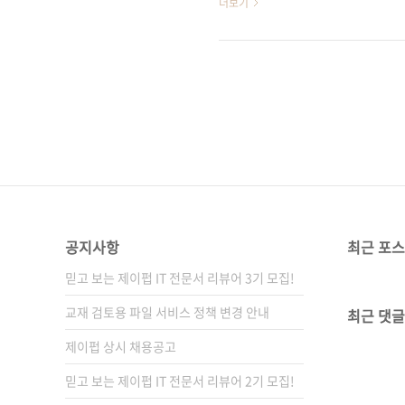
더보기
의 한적한 골목길이나, 정겨운 
그저 스쳐 지나가게 되는 이런
다. 최근 인기 있는 드로잉 주제
(Urban)'은 영어로 ‘도시의
그 자리에서 보고 빠르게 그려..
공지사항
최근 포
믿고 보는 제이펍 IT 전문서 리뷰어 3기 모집!
교재 검토용 파일 서비스 정책 변경 안내
최근 댓글
제이펍 상시 채용공고
믿고 보는 제이펍 IT 전문서 리뷰어 2기 모집!