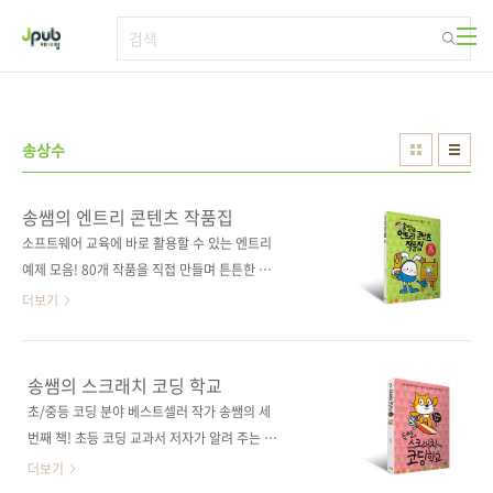
본문 바로가기
송상수
송쌤의 엔트리 콘텐츠 작품집
소프트웨어 교육에 바로 활용할 수 있는 엔트리
예제 모음! 80개 작품을 직접 만들며 튼튼한 코
딩 근육을 키워 보자!도서구매 사이트(가나다순)
더보기
[교보문고] [도서11번가] [반디앤루니스] [알라
딘] [예스이십사] [인터파크] 전자책 구매 사이트
(가나다순)[교보문고] [구글북스] [리디북스] [알
송쌤의 스크래치 코딩 학교
라딘] [예스이십사] [인터파크] 출판사 제이펍도
초/중등 코딩 분야 베스트셀러 작가 송쌤의 세
서명 송쌤의 엔트리 콘텐츠 작품집지은이 송상
번째 책! 초등 코딩 교과서 저자가 알려 주는 스
수출판일 2020년 8월 5일페이지 240쪽판형
크래치 3.0의 모든 것!스크래치로 배우는 코딩의
더보기
46배판(188*257*12.4)제본 무선(soft cover)
기초!송쌤과 함께라면 누구나 스크래처가 될 수