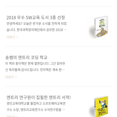
[예스이십사] [인터파크] 출판사 제이펍지은이
책을 통해 소프트웨어의 원리를 배우며 게임 개
송상수출판일 2019년 5월 16일페이지 328쪽
발자의 첫걸음을 내디뎌 보세요. 다른 사람이 만
판 형 46배판변형(188*257*16)제 본 무선
든 게임을 하는 것보다 내가 만든 게임을 친구들
2018 우수 SW교육 도서 3종 선정
(soft cover)정 가 18,000원ISBN 979-11-
이 재밌게 즐겨 준다면 훨씬 더 멋질 거예요! ―
안녕하세요? 오늘은 반가운 소식을 전하게 되었
88621-57-6 (63000) 키워드 컴퓨터 교육 / 코
김재휘 초등학교 교사(전 엔트리 연구원) 코딩
습니다. 한국과학창의재단에서 공모한 2018 우
딩 / 엔트리..
교육이 정규 교과에 편승하면서 너나 할 것 없이
수 SW교육 도서 공모전에서 제이펍의 도서 3종
더보기
코딩 교육을 시작했습니다. 그만큼 코딩 교육을
이 선정되었습니다. 2016년 6월 1일(초판일 기
시작하는 방법도 다양한데요. 컴퓨터 없이 코딩
준) 이후 2018년 8월까지 국내에서 출간된 소프
사고력을 배우는 언플러그드 코딩, 코드가 아니
트웨어(SW)교육 관련 도서를 대상으로 하였고,
송쌤의 엔트리 코딩 학교
라 코드 블록을 끼워 맞추면서 배우는 블록 코딩,
최종 선정 50종 중 아래의 제이펍 도서 3종이 포
이 책의 종이책은 현재 절판입니다. 그간 읽어주
또는 마이크로비트나 아두이노 같은 물리적인
함되었습니다. 좋은 콘텐츠를 제공해 주신 세 분
신 독자들께 감사드립니다. 전자책은 계속 판매
도구를 가지고 코딩을 배울 수도 있습니다. 어쩌
의 저자에게 감사드립니다. 더불어 이 책들이 우
중에 있습니다. ※ 엔트리의 URL 체계가 변경되
더보기
면 인기 프..
리나라 소프트웨어 교육에 작은 도움이 되기를
어 책(1~6쇄)에 표기된 예제의 링크가 모두 아래
바랍니다. 사물인터넷을 위한 BBC micro:bit
와 같이 변경되었으니 참고하시기 바랍니
프로그래밍(서영진 저) 송쌤의 엔트리 코딩 학교
다.https://bit.ly/3ssXp68 한국과학창의재단
엔트리 연구원이 집필한 엔트리 서적!
(송상수 저) 쿠카의 코딩 크래프트(최성권 저)
주관 2018 우수 SW교육 도서 선정!엔트리 연구
경인교육대학교를 졸업하고 소프트웨어교육연
원이자 강사, 초등학교 SW 교과서 저자가 직접
구소 소장, 엔트리교육연구소 수석연구원을 거
집필한 코딩 교재!재미있게 배우고 쉽게 가르치
친 저자가 직접 집필한 엔트리 서적이 출간됩니