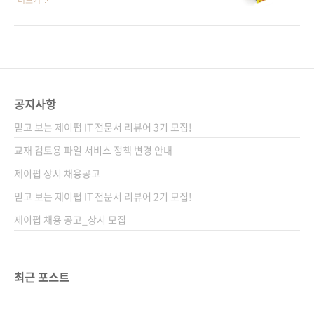
더보기
는 소프트웨어 교육의 첫걸음! 도서구매 사이트
다. 인터넷상에서 '스스스 송선생'이란 닉네임으
(가나다순)[강컴] [교보문고] [도서11번가] [반
로 유명한 저자 송상수 님은 방송 기획 및 강의,
디앤루니스] [알라딘] [예스이십사] [인터파크]
교재 집필 및 강의 등 소프트웨어 교육과 관련된
전자책 구매 사이트(가나다순)[교보문고] [구글
다양한 활동을 하고 있습니다. 2014년 6월에 책
북스] [리디북스] [알라딘] [예스이십사] [인터파
집필 계약을 맺은 후 거의 2년 4개월만에 책이
크] 출판사 제이펍지은이 송상수출..
출간되네요. 중간에 원고의 전면 수정이 있긴 했
공지사항
지만, 정말 긴 시간이었고, 그만큼 저희도 저자도
믿고 보는 제이펍 IT 전문서 리뷰어 3기 모집!
심혈을 기울여 만들었습니다. 초등학교 저학년
이라도 어렵지 않게 따라할 수 있도록 단계별로
교재 검토용 파일 서비스 정책 변경 안내
구성하였습니다. 선생님이나 부모님이 도와주면
제이펍 상시 채용공고
더 좋겠지만, 가르치는 사람이 없어도 혼자서도
믿고 보는 제이펍 IT 전문서 리뷰어 2기 모집!
충분히 따라할 수 있도록 난이도에 많은 신경을
썼습니다. 실력 ..
제이펍 채용 공고_상시 모집
최근 포스트