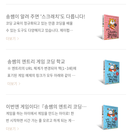
정가 18,000원ISBN 979-11-90665-42-1
있어요! 도서구매 사이트(가나다순)[교보문고]
(63000)키워드 컴퓨터 교육 / 코딩 / 엔트리 /
[도서11번가] [반디앤루니스] [알라딘] [영풍문
송쌤이 알려 주면 '스크래치'도 다릅니다!
블록 코딩 / 게임 / 소프트웨어분야 컴퓨터 교육
고] [예스이십사] [인터파크] [쿠팡] 도전자책 구
코딩 교육이 정규화되고 있는 만큼 코딩을 배울
/ 코딩 관련 사이트■ 이 책에서 만드는 게임 작
매 사이트(가나다순)[교보문고] [구글북스] [리
수 있는 도구도 다양해지고 있습니다. 제이펍에
품 ..
디북스] [알라딘] [예스이십사] [인터파크] 출판
서도 대표적인 교육용 코딩 도구 몇 가지를 소개
더보기
사 제이펍저자명 송상수출판일 2019년 10월
했는데요. 한국의 엔트리, 영국의 마이크로비트,
31일페이지 332쪽시리즈 (없음)판 형 46배판
미국의 스크래치가 바로 그것입니다. 그리고 이
(188*257*16.8)제 본 무선(soft cover)정 가
번에 송쌤이 엔트리 다음으로 선택한 도구도 바
송쌤의 엔트리 게임 코딩 학교
18,000원ISBN 979-11-88621-69-9 (63000)
로, 스크래치입니다. 앞에서 언급한 도구들은 저
※ 엔트리의 URL 체계가 변경되어 책(1~3쇄)에
키워드 스크래치 / 블록 코딩 / 코딩 / 컴퓨터..
마다의 특성이 있습니다. 엔트리는 우리나라에
표기된 게임 예제의 링크가 모두 아래와 같이 변
서 개발되어 한글 코딩에 가장 안정적인 도구이
경되었으니 참고하시기 바랍니
더보기
며, 마이크로비트는 물리적 보드와 함께 공부할
다.https://bit.ly/3srRWN1 재밌는 게임을 만
수 있습니다. 그럼, 스크래치는 어떨까요? 스크
들다 보면 어느새 컴퓨팅 사고력도, 창의력도 쑥
래치는 미국 메사추세츠공과대학(MIT) 내에 있
쑥! 도서구매 사이트(가나다순)[강컴] [교보문
이번엔 게임이다!『송쌤의 엔트리 코딩
는 세계적인 연구소에서 개발한 프로그래밍 언
고] [도서11번가] [반디앤루니스] [알라딘] [예스
학교』저자의 두 번째 책!
게임을 하는 아이에서 게임을 만드는 아이로! 한
어로, 우리 어린이들이 21세기를 살아가는 데 필
이십사] [인터파크] 전자책 구매 사이트(가나다
번 시작하면 시간 가는 줄 모르고 하게 되는 게임
수적인 창의적 사고, 체계적 추론, 협동 작업을
순)[교보문고] [구글북스] [리디북스] [알라딘]
에는 어떤 원리와 요소들이 숨어 있을까요? 이
더보기
배우도록 돕습니다. 또한..