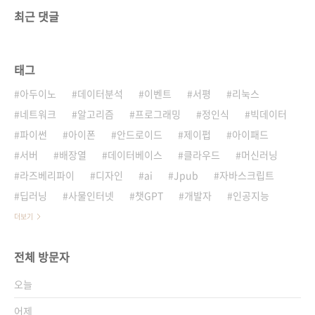
최근 댓글
태그
아두이노
데이터분석
이벤트
서평
리눅스
네트워크
알고리즘
프로그래밍
정인식
빅데이터
파이썬
아이폰
안드로이드
제이펍
아이패드
서버
배장열
데이터베이스
클라우드
머신러닝
라즈베리파이
디자인
ai
Jpub
자바스크립트
딥러닝
사물인터넷
챗GPT
개발자
인공지능
더보기
전체 방문자
오늘
어제