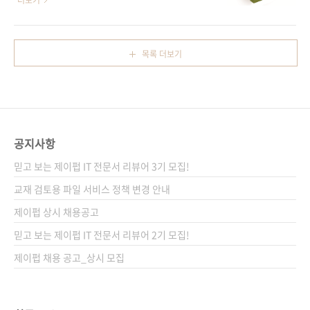
더보기
언어를 이용하여 iOS 애플리케이션을 생성하는
니어, 그가 본 실리콘밸리와 구글 그리고 미국!
데 필요한 모든 기술을 다루고 있는 이 책은 (비
기술과 재능을 세상에 보태려는 이들의 생생한
록 한 개 장이 짧긴 하지만) 총 105개 장, 972쪽
이야기가 펼쳐진다! 도서구매 사이트(가나다순)
목록 더보기
의 방대한 분량으로 여러분을 찾아갈 예정입니
[강컴] [교보문고] [도서11번가] [반디앤루니스]
다. 좀 더 일찍 출간했더라면 하는 아쉬움도 있지
[알라딘] [예스이십사] [인터파크] 전자책 구매
만, 책 한 권을 만들기 ..
사이트(가나다순) [교보문고] [구글북스] [리디
북스] [알라딘] [예스이십사] [인터파크] 출판사
제이펍 저자명 이동휘 출판일 2015년 4월 10일
공지사항
페이지 296쪽 시리즈 (없음) 판 형
(152*215*18) 제 본 무선(soft cover) 정 가
믿고 보는 제이펍 IT 전문서 리뷰어 3기 모집!
16,800원 ISBN 979-11-85890-20-3
교재 검토용 파일 서비스 정책 변경 안내
(03320) 키워드 ..
제이펍 상시 채용공고
믿고 보는 제이펍 IT 전문서 리뷰어 2기 모집!
제이펍 채용 공고_상시 모집