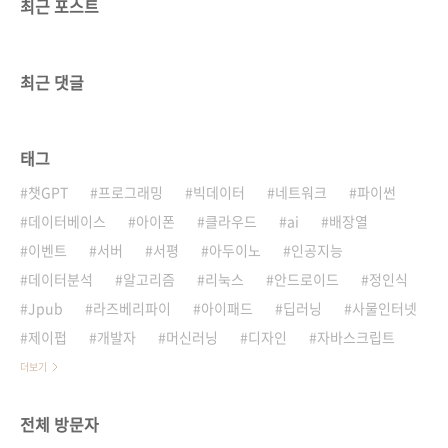
최근 포스트
최근 댓글
태그
챗GPT
프로그래밍
빅데이터
네트워크
파이썬
데이터베이스
아이폰
클라우드
ai
배장열
이벤트
서버
서평
아두이노
인공지능
데이터분석
알고리즘
리눅스
안드로이드
정인식
Jpub
라즈베리파이
아이패드
딥러닝
사물인터넷
제이펍
개발자
머신러닝
디자인
자바스크립트
더보기
전체 방문자