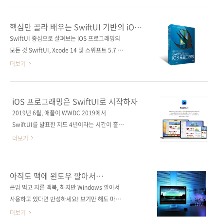
보문고] [도서11번가] [알라딘] [예스이십사] [쿠
니다. 감으로 만든 UI의 한계가 드러납니다. 이
팡] 전자책 구매 사이트(가나다순) [교보문고]
시점에 나오는 책이 《디자이너와 엔지니어를
핵심만 골라 배우는 SwiftUI 기반의 iOS
[구글북스] [리디북스] [알라딘] [예스이십사] 출
위한 모델 기반 UI 디자인》입니다. UI 디자인
프로그래밍(개정증보판)
SwiftUI 중심으로 살펴보는 iOS 프로그래밍의
판사 제이펍저작권사 翔泳社원서명 モデルベ
책은 많습니다. 그런데 실무에서 진짜 막히는 지
모든 것 SwiftUI, Xcode 14 및 스위프트 5.7 프
ースUIデザイン (978..
점은 예쁜 화면을 못 그릴 때가 아닙니다. 요구사
로그래밍 언어를 사용하여 iOS 16 애플리케이
더보기
항은 계속 늘어나고, 기능은 계속 붙고, 화면은
션을 만드는 데 필요한 기술을 담았다. iOS 개발
점점 복잡해지는데 팀 안에서 같은 걸 다르게 이
환경 구축부터 친절하게 예제 코드와 함께 설명
해하기 시작하는 순간이 가장 위험합니다. 이 책
한다. 데이터 타입, 제어문, 함수 등 스위프트 언
iOS 프로그래밍은 SwiftUI로 시작하자
은 그 문제를 정면으로 다룹니다. 트렌드나 스타
어 기초부터 시작해 Xcode의 SwiftUI 개발 모
2019년 6월, 애플이 WWDC 2019에서
일 얘기가 아니라, UI를 어떻게 설계할 것인지에
드를 통해 SwiftUI와 프로젝트 구조의 주요 개
SwiftUI를 발표한 지도 4년이라는 시간이 흘렀
대한 이야기입니다. 핵심은 모델 기반 UI 디자
념을 이해하고, 커스텀 SwiftUI 뷰를 생성하는
습니다. SwiftUI는 해를 거듭하면서 더욱 단단
더보기
인..
방법도 배운다. 나아가 그래픽, 차트 그리기, 사
해지고 안정화되고 있습니다. SwiftUI를 사용하
용자 인터페이스 애니메이션, 뷰 전환, 제스처 처
는 것이 iOS 프로그래밍을 위한 유일한 방법은
리, 위젯킷, 클라우드킷, 시리킷 등 iOS 프로그래
아니지만, SwiftUI를 빼고는 설명할 수 없을 정
아직도 맥에 윈도우 깔아서
밍의 대부분을 다루고, 완성된 앱을 패키징하고
도까지 중요한 방법으로 자리매김했습니다. 애
사용하시나요?
큰맘 먹고 지른 맥북, 하지만 Windows 깔아서
앱 스토어에 업로드하는 방법까지 설명한다. 앱
플에서도 처음 iOS 프로그래밍을 배울 때
사용하고 있다면 반성하세요! 보기만 해도 마음
개발부터..
SwiftUI를 추천하고 있습니다. SwiftUI는 빠른
이 심쿵, 충동 구매를 불러일으키는 저 위대한 맥
더보기