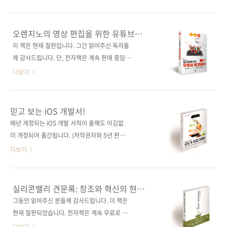
스위프트 언어의 장점을 살리며, 단 한 번의 개발
의 자태를 보시라! 디자인에 심쿵하지만 가격을
로 모든 애플 플랫폼에서 동작이 가능한 애플리
보면 철컹하죠? 그럼에도 우리는 [구입하기] 버
케이션을 만들 수 있습니다. 또한, SwiftUI에서
튼을 딸깍 누릅니다. 출처:
오렌지노의 영상 편집을 위한 유튜브
는 코드 에디터에 코드를 작성하면 프리뷰 캔버
https://www.apple.com/kr/mac/ 무엇이
배경음악
이 책은 현재 절판입니다. 그간 읽어주신 독자들
스에서 바로 확인할 수 있습니다. 간단하게 인터
그토록 맥에 열광하게 하는 걸까요? 첫째는 디자
께 감사드립니다. 단, 전자책은 계속 판매 중임을
페이스를 빌드할 수 있는 직관적인 디..
인이고, 둘째는 성능일 겁니다. 과거 맥은 영상을
알려드립니다. 개러지밴드로 시작하는 나만의
더보기
편집하거나 디자인을 하는 등 전문적인 용도로
배경음악, 테마송 만들기 도서구매 사이트(가나
만 사용했습니다. 돌려 말하면, 영상 편집과 디자
다순) [교보문고] [도서11번가] [반디앤루니스]
인 등의 전문적인 용도 말고는 딱히 활용할 수가
[알라딘] [영풍문고] [예스이십사] [인터파크]
믿고 보는 iOS 개발서!
없죠. 쇼핑도, 인터넷 뱅킹도, 업무도... 그래서 사
[쿠팡] 전자책 구매 사이트(가나다순) [교보문고]
매년 개정되는 iOS 개발 서적이 올해도 어김없
람들은 맥을 구매한 후 어쩔 수 없이 Windows
[구글북스] [리디북스] [알라딘] [예스이십사]
이 개정되어 출간됩니다. (저작권자와 5년 판매
를 설치해서 사용했습니다. 너무 호랑이 담배 ..
[인터파크] 출판사 제이펍 저자명 오렌지노(이진
계약을 맺고 펴내는 출판사로서는 1년에 한 번씩
더보기
호) 출판일 2019년 10월 24일 페이지 276쪽 시
개정해야 하는 서적이 그리 달갑지 않기도 합니
리즈 (없음) 판 형 신국판변형(152*215*14.8)
다. ^^;) 국내 iOS 개발자들의 레퍼런스로, iOS
제 본 무선(soft cover) 정 가 18,000원 ISBN
에 입문하는 분들에게는 입문서로서 그 역할을
실리콘밸리 견문록: 창조와 혁신의 현장을
979-11-88621-78-1 (13000) 키워드 유튜브 /
톡톡히 해왔던 [핵심만 골라 배우는 iOS 9 프로
가다
그동안 읽어주신 분들께 감사드립니다. 이 책은
영상편집 / 배경음악 / 가라지밴드 ..
그래밍] 출간이 25일로 예정되었습니다. iOS 9
현재 절판되었습니다. 전자책은 계속 무료로 판
SDK, Xcode 7, 그리고 스위프트 2 프로그래밍
매됩니다. 구글 심장부에서 일하는 한국인 엔지