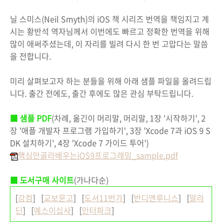
닐 스미스(Neil Smyth)의 iOS 책 시리즈 번역을 책임지고 계
시는 황반석 역자님께서 이번에도 빠르고 정확한 번역을 위해
많이 애써주셨는데, 이 자리를 빌려 다시 한 번 고맙다는 말씀
을 전합니다.
미리 살펴보고자 하는 분들을 위해 아래 샘플 파일을 올려드립
니다. 출간 전에도, 출간 후에도 많은 관심 부탁드립니다.
■ 샘플 PDF
(차례, 옮긴이 머리말, 머리말, 1장 '시작하기', 2
장 '애플 개발자 프로그램 가입하기', 3장 'Xcode 7과 iOS 9 S
DK 설치하기', 4장 'Xcode 7 가이드 투어')
핵심만골라배우는iOS9프로그래밍_sample.pdf
■
도서구매 사이트
(가나다순)
[
강컴
] [
교보문고
] [
도서11번가
] [
반디앤루니스
] [
알라
딘
] [
예스이십사
] [
인터파크
]