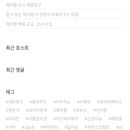
제이펍 상시 채용공고
믿고 보는 제이펍 IT 전문서 리뷰어 2기 모집!
제이펍 채용 공고_상시 모집
최근 포스트
최근 댓글
태그
네트워크
클라우드
아두이노
이벤트
데이터베이스
정인식
데이터분석
제이펍
리눅스
아이폰
디자인
사물인터넷
라즈베리파이
인공지능
배장열
서버
Jpub
빅데이터
딥러닝
자바스크립트
ai