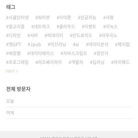
태그
사물인터넷
파이썬
아이폰
인공지능
서평
알고리즘
네트워크
클라우드
이벤트
리눅스
디자인
서버
빅데이터
안드로이드
아두이노
챗GPT
Jpub
머신러닝
ai
데이터분석
제이펍
배장열
데이터베이스
자바스크립트
정인식
프로그래밍
라즈베리파이
개발자
딥러닝
아이패드
더보기
전체 방문자
오늘
어제