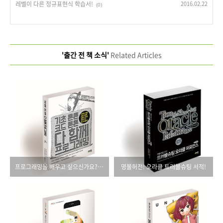
레벨이 다른 정규표현식 학습서!
2016.02.22
(0)
'출간 전 책 소식'
Related Articles
프로그래밍을 배우고 싶으신가요? 그럼, 이 책부터 보세요!
명불허전! 오라클 트러블슈팅 서적!