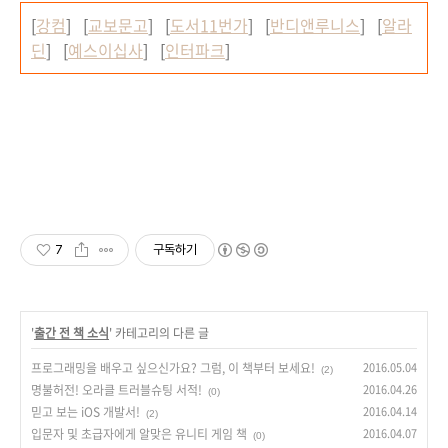
[
강컴
] [
교보문고
] [
도서11번가
] [
반디앤루니스
] [
알라
딘
] [
예스이십사
] [
인터파크
]
7
구독하기
'
출간 전 책 소식
' 카테고리의 다른 글
프로그래밍을 배우고 싶으신가요? 그럼, 이 책부터 보세요!
2016.05.04
(2)
명불허전! 오라클 트러블슈팅 서적!
2016.04.26
(0)
믿고 보는 iOS 개발서!
2016.04.14
(2)
입문자 및 초급자에게 알맞은 유니티 게임 책
2016.04.07
(0)