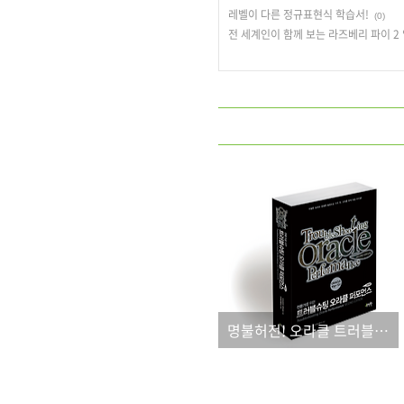
레벨이 다른 정규표현식 학습서!
(0)
전 세계인이 함께 보는 라즈베리 파이 2
명불허전! 오라클 트러블슈팅 서적!