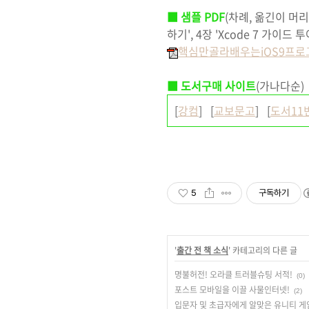
■ 샘플 PDF
(차례, 옮긴이 머리말
하기', 4장 'Xcode 7 가이드 투
핵심만골라배우는iOS9프로그래
■
도서구매 사이트
(가나다순)
[
강컴
] [
교보문고
] [
도서11
5
구독하기
'
출간 전 책 소식
' 카테고리의 다른 글
명불허전! 오라클 트러블슈팅 서적!
(0)
포스트 모바일을 이끌 사물인터넷!
(2)
입문자 및 초급자에게 알맞은 유니티 게