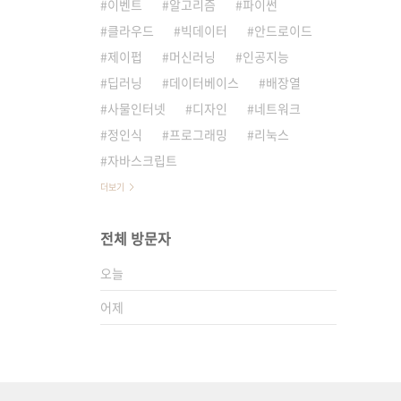
이벤트
알고리즘
파이썬
클라우드
빅데이터
안드로이드
제이펍
머신러닝
인공지능
딥러닝
데이터베이스
배장열
사물인터넷
디자인
네트워크
정인식
프로그래밍
리눅스
자바스크립트
더보기
전체 방문자
오늘
어제