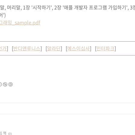
, 머리말, 1장 '시작하기', 2장 '애플 개발자 프로그램 가입하기', 3장 '
어')
밍_sample.pdf
번가
] [
반디앤루니스
] [
알라딘
] [
예스이십사
] [
인터파크
]
임 책
(0)