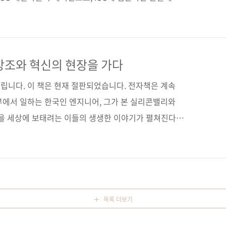
해왔던 [핵심만 골라 배우는 iOS 9 프로그래밍] 출간
 9 SDK, Xcode 7, 그리고 스위프트 2 프로그래밍 언어
을 생성하는 데 필요한 모든 기술을 다루고 있는 이 책은
 총 105개 장, 972쪽의 방대한 분량으로 여러분을 찾아갈
창조와 혁신의 현장을 가다
라면 하는 아쉬움도 있지만, 책 한 권을 만들기 ..
립니다. 이 책은 현재 절판되었습니다. 전자책은 계속
부에서 일하는 한국인 엔지니어, 그가 본 실리콘밸리와
능을 세상에 보태려는 이들의 생생한 이야기가 펼쳐진다!
] [교보문고] [도서11번가] [반디앤루니스] [알라딘]
 구매 사이트(가나다순) [교보문고] [구글북스] [리디북
인터파크] 출판사 제이펍 저자명 이동휘 출판일 2015년 4월
판 형 (152*215*18) 제 본 무선(soft cover) 정 가
0-20-3 (03320) 키워드 ..
목록 더보기