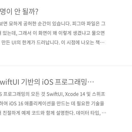
(가나다순) [교보문고] [도서11번가] [알라딘] [예스이십
가나다순) [교보문고] [구글북스] [리디북스] [알라딘] [예
설명이 안 될까?
사 翔泳社원서명 モデルベースUIデザイン (978..
 보면 묘하게 공허한 순간이 있습니다. 피그마 파일은 그
 있는데, 그래서 이 화면이 왜 이렇게 생겼냐고 물으면
만든 UI의 한계가 드러납니다. 이 시점에 나오는 책이
델 기반 UI 디자인》입니다. UI 디자인 책은 많습니
는 지점은 예쁜 화면을 못 그릴 때가 아닙니다. 요구사항
 붙고, 화면은 점점 복잡해지는데 팀 안에서 같은 걸 다르
장 위험합니다. 이 책은 그 문제를 정면으로 다룹니다.
iftUI 기반의 iOS 프로그래밍
 UI를 어떻게 설계할 것인지에 대한 이야기입니다. 핵
S 프로그래밍의 모든 것 SwiftUI, Xcode 14 및 스위프
하여 iOS 16 애플리케이션을 만드는 데 필요한 기술을
터 친절하게 예제 코드와 함께 설명한다. 데이터 타입, 제
부터 시작해 Xcode의 SwiftUI 개발 모드를 통해
요 개념을 이해하고, 커스텀 SwiftUI 뷰를 생성하는 방