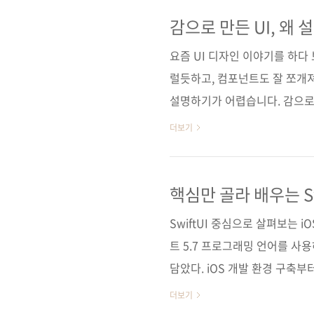
배울 수 있다. 도서 구매 사이트
사] [쿠팡] 전자책 구매 사이트(
감으로 만든 UI, 왜 
스이십사] 출판사 제이펍저작권
요즘 UI 디자인 이야기를 하다
럴듯하고, 컴포넌트도 잘 쪼개져
설명하기가 어렵습니다. 감으로 
《디자이너와 엔지니어를 위한 모
더보기
다. 그런데 실무에서 진짜 막히
은 계속 늘어나고, 기능은 계속
게 이해하기 시작하는 순간이 가
핵심만 골라 배우는 Sw
(개정증보판)
트렌드나 스타일 얘기가 아니라,
SwiftUI 중심으로 살펴보는 iO
심은 모델 기반 UI 디자인..
트 5.7 프로그래밍 언어를 사용
담았다. iOS 개발 환경 구축부
어문, 함수 등 스위프트 언어 기초
더보기
SwiftUI와 프로젝트 구조의 주