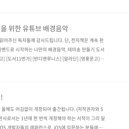
일 겁니다. 과거 맥은 영상을 편집하거나 디자인을 하는
니다. 돌려 말하면, 영상 편집과 디자인 등의 전문적인
죠. 쇼핑도, 인터넷 뱅킹도, 업무도... 그래서 사람들은
을 위한 유튜브 배경음악
indows를 설치해서 사용했습니다. 너무 호랑이 담배 ..
 읽어주신 독자들께 감사드립니다. 단, 전자책은 계속 판
지밴드로 시작하는 나만의 배경음악, 테마송 만들기 도서
] [도서11번가] [반디앤루니스] [알라딘] [영풍문고]
] 전자책 구매 사이트(가나다순) [교보문고] [구글북스]
사] [인터파크] 출판사 제이펍 저자명 오렌지노(이진호)
이지 276쪽 시리즈 (없음) 판 형 신국판변형
t cover) 정 가 18,000원 ISBN 979-11-88621-78-1
!
편집 / 배경음악 / 가라지밴드 ..
이 올해도 어김없이 개정되어 출간됩니다. (저작권자와 5
판사로서는 1년에 한 번씩 개정해야 하는 서적이 그리 달
내 iOS 개발자들의 레퍼런스로, iOS에 입문하는 분들에게