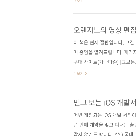
더보기
째는 디자인이고, 둘째는 성능
등 전문적인 용도로만 사용했습
용도 말고는 딱히 활용할 수가 없
오렌지노의 영상 편집
맥을 구매한 후 어쩔 수 없이 W
이 책은 현재 절판입니다. 그간
매 중임을 알려드립니다. 개러
구매 사이트(가나다순) [교보문고
[예스이십사] [인터파크] [쿠팡
더보기
[리디북스] [알라딘] [예스이십
출판일 2019년 10월 24일 페
(152*215*14.8) 제 본 무선(sof
믿고 보는 iOS 개발서
(13000) 키워드 유튜브 / 영상
매년 개정되는 iOS 개발 서적
년 판매 계약을 맺고 펴내는 출
갑지 않기도 합니다. ^^;) 국