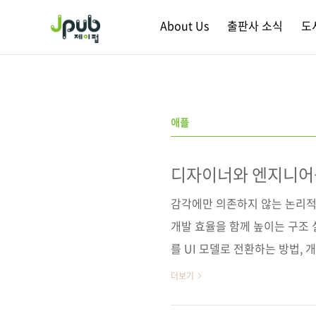
본문 바로가기
About Us
출판사 소식
도
애플
디자이너와 엔지니어를
감각에만 의존하지 않는 논리적
개발 효율을 함께 높이는 구조 
를 UI 모델로 전환하는 방법,
법, 레이아웃과 인터랙션에 적용
더보기
델 기반 UI 디자인 프로세스를