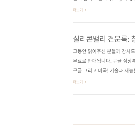
는 입문서로서 그 역할을 톡톡히 
더보기
이 25일로 예정되었습니다. iOS
를 이용하여 iOS 애플리케이션
(비록 한 개 장이 짧긴 하지만)
실리콘밸리 견문록: 
예정입니다. 좀 더 일찍 출간했더
그동안 읽어주신 분들께 감사드
무료로 판매됩니다. 구글 심장
구글 그리고 미국! 기술과 재
도서구매 사이트(가나다순) [강컴
더보기
[예스이십사] [인터파크] 전자책
스] [알라딘] [예스이십사] [
10일 페이지 296쪽 시리즈 (없음) 
16,800원 ISBN 979-11-8589