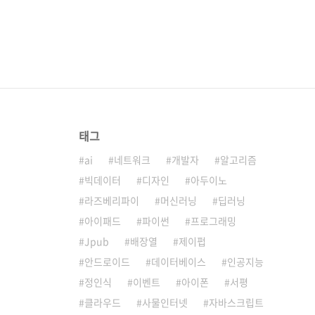
태그
ai
네트워크
개발자
알고리즘
빅데이터
디자인
아두이노
라즈베리파이
머신러닝
딥러닝
아이패드
파이썬
프로그래밍
Jpub
배장열
제이펍
안드로이드
데이터베이스
인공지능
정인식
이벤트
아이폰
서평
클라우드
사물인터넷
자바스크립트