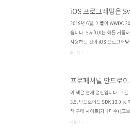
법도 배운다. 나아가 그래픽, 차
스처 처리, 위젯킷, 클라우드킷
iOS 프로그래밍은 Sw
앱을 패키징하고 앱 스토어에 업
2019년 6월, 애플이 WWDC 
습니다. SwiftUI는 해를 거
사용하는 것이 iOS 프로그래밍을
명할 수 없을 정도까지 중요한 
더보기
그래밍을 배울 때 SwiftUI를 
점을 살리며, 단 한 번의 개
만들 수 있습니다. 또한, Swi
프로페셔널 안드로이드
에서 바로 확인할 수 있습니다.
이 책은 현재 절판입니다. 그
3.5, 안드로이드 SDK 10.0
책 구매 사이트(가나다순) [교보
[예스이십사] [인터파크] [쿠팡
더보기
스] [리디북스] [알라딘] [예