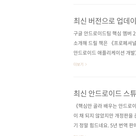
Professional Android(4th
어, 이안 레이크 역자명 현호철 출
최신 버전으로 업데이
를 만나세요!
I♥Mobile 37(제이펍의 모바일
구글 안드로이드팀 핵심 멤버 
소개해 드릴 책은 《프로페셔널
안드로이드 애플리케이션 개발》
션 개발》, 그리고 3판은 건너
더보기
리즈입니다. 사실 더 빨리 출
습니다. 이 자리를 통해 그동안
사를 드립니다. 이 책에 최종적으
최신 안드로이드 스
레퍼런스!
안드로이드 스튜디오의 버전은 3
《핵심만 골라 배우는 안드로이
이드 SDK 버전은 8.1이며, 안드
이 채 되지 않았지만 개정판을 
기 정말 힘드네요. 5년 번역 판
들긴 했지만, 1판에 대한 독자