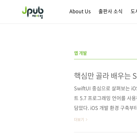
본문 바로가기
About Us
출판사 소식
도
앱 개발
핵심만 골라 배우는 Sw
(개정증보판)
SwiftUI 중심으로 살펴보는 iO
트 5.7 프로그래밍 언어를 사용
담았다. iOS 개발 환경 구축부
어문, 함수 등 스위프트 언어 기초
더보기
SwiftUI와 프로젝트 구조의 주