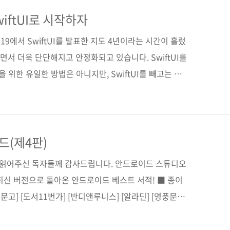
트 그리기, 사용자 인터페이스 애니메이션, 뷰 전환, 제
, 시리킷 등 iOS 프로그래밍의 대부분을 다루고, 완성된
iftUI로 시작하자
로드하는 방법까지 설명한다. 앱 개발부터..
2019에서 SwiftUI를 발표한 지도 4년이라는 시간이 흘렀
듭하면서 더욱 단단해지고 안정화되고 있습니다. SwiftUI를
 위한 유일한 방법은 아니지만, SwiftUI를 빼고는 설
방법으로 자리매김했습니다. 애플에서도 처음 iOS 프로
추천하고 있습니다. SwiftUI는 빠른 스위프트 언어의 장
발로 모든 애플 플랫폼에서 동작이 가능한 애플리케이션을
ftUI에서는 코드 에디터에 코드를 작성하면 프리뷰 캔버스
(제4판)
 간단하게 인터페이스를 빌드할 수 있는 직관적인 디..
간 읽어주신 독자들께 감사드립니다. 안드로이드 스튜디오
 등 최신 버전으로 돌아온 안드로이드 베스트 서적! ■ 종이
문고] [도서11번가] [반디앤루니스] [알라딘] [영풍문고]
] ■ 전자책 구매 사이트(가나다순) [교보문고] [구글북
스이십사] [인터파크] 출판사 제이펍 원출판사 Wrox 원서명