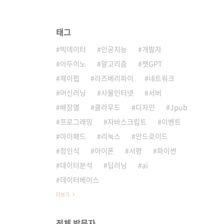
태그
빅데이터
인공지능
개발자
아두이노
알고리즘
챗GPT
제이펍
라즈베리파이
네트워크
머신러닝
사물인터넷
서버
배장열
클라우드
디자인
Jpub
프로그래밍
자바스크립트
이벤트
아이패드
리눅스
안드로이드
정인식
아이폰
서평
파이썬
데이터분석
딥러닝
ai
데이터베이스
더보기
전체 방문자