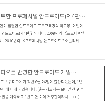
 edition)(원서 ISBN: 9781118949528) 저자명 리토 마이
판일 2019년 11월 1일 페이지 1,112쪽 시리즈
트한 프로페셔널 안드로이드(제4판)
 시리즈 3..
2인이 집필한 안드로이드 프로그래밍의 최고봉! 이번에
 안드로이드(제4판)》입니다. 2009년의 《프로페셔널
, 2010년의 《프로페셔널 안드로이드 2 애플리케이
뛰고 9년 만에 소개해 드리는 프로페셔널 안드로이드 시
간했으면 좋았을 텐데 그동안 적지 않은 우여곡절이 있었
 고생해 주신 많은 분께 다시 한번 편집자로서 감사의 인
로 반영된 안드로이드 SDK 버전은 10.0이며, 사용된
튜디오를 반영한 안드로이드 개발
.5입니다. 그러고 보니 원래 4판 원서의 경우는 안드로
드 스튜디오》가 작년 6월 26일에 출간되었는데, 1년
로..
준비해 내게 되었습니다. (출판사로서는 모바일 책 만들
매권을 계약하고 1년도 안 되어 개정판이라니.. ㅠㅠ) 힘
님들의 과분한 관심과 애정 덕분에 2판도 빨리 준비하게