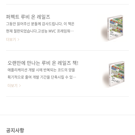
벨 / PHP / 풀 스택 / 데브옵스 / HTTP / 프레
(Django)를 언급해왔던 게 사실입니다. 그런데
임워크 분야 웹 프로그래밍 / PHP 관련 사이트
최근 분위기가 달라지고 있음을 느낍니다. 각 프
퍼펙트 루비 온 레일즈
■ modern PHP user group의 Laravel 페이
레임워크마다 장단점이 있을 텐데, 스타트업이
그동안 읽어주신 분들께 감사드립니다. 이 책은
지(독자 Q&A 제공) ■ ..
많이 생겨나면서 빠른 개발 요구가 높아지고 있
현재 절판되었습니다.고성능 MVC 프레임워크
고, 또 장고는 풀스택 프레임워크 특징상 핵심 모
의 모든 기능을 체계적으로 배우자! 출판사 제이
더보기
듈 교체가 쉽지 않고, 정규표현식에도 어느 정도
펍원출판사 기술평론사원서명 Ruby on Rails 4
익숙해져야 한다는 단점이 있어서인지 최근에는
アプリケーションプログラミング(원서
마이크로 프레임워크인 Flask(플라스크)에 많은
ISBN: 9784774164106)저자명 야마다 요시히
오랜만에 만나는 루비 온 레일즈 책!
눈길을 주고 있는 것 같습니다. (참고: 가장 많이
로역자명 윤인성출판일 2015년 11월 30일페이
애플리케이션 개발 시에 반복되는 코드의 양을
쓰이는 파이썬 웹 프레임워크 비교 문서는 다음
지 660쪽시리즈 (없음)판 형 (188*245*30)제
획기적으로 줄여 개발 기간을 단축시킬 수 있다
의 링크를 참고하세요...
본 무선(soft cover)정 가 34,000원ISBN 979-
는 장점 때문에 우리나라는 물론, 실리콘 밸리를
더보기
11-85890-32-6 (93000)키워드 Ruby / Rails
비롯한 전 세계 스타트업들이 가장(?) 선호하는
/ 프레임워크 / 웹 개발 / MVC / 패턴 / 클라이언
웹 프레임워크는? 네, 여러분도 이미 알고 있듯
트분야 웹 프로그래밍 / 프레임워크 관련 사이트
이 바로 루비 온 레일즈(Ruby on Rails)입니다.
■ 아마존 도서소개 페이지■ 원출판사 도서소
그런데 국내에는 참고할 만한 레퍼런스나 도서
개 페이지 관련 포스트■ 2015/11/20 -..
가 별로 없어 관심은 있지만 제대로 배울 기회가
많지 않은 것 같습니다. 몇 권의 책이 출간되었지
공지사항