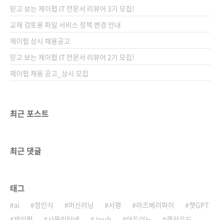
만, 모두 2010년 이전에 출간된 책이라 절판되
믿고 보는 제이펍 IT 전문서 리뷰어 3기 모집!
지 않고 판매되고 있는 서적도 버전 차이로 학습
하기 어려운 것으로 알고 있습니다. 그래서 우리
교재 검토용 파일 서비스 정책 변경 안내
나라에도 최신 버전의 제대로 된 책 하나는 있어
제이펍 상시 채용공고
야 하겠다고 판단해서 만든 책인데요. 출간되기
믿고 보는 제이펍 IT 전문서 리뷰어 2기 모집!
전에 먼저 살펴보신 베타리더들로부터도 내용과
구..
제이펍 채용 공고_상시 모집
최근 포스트
최근 댓글
태그
ai
정인식
머신러닝
서평
라즈베리파이
챗GPT
제이펍
사물인터넷
Jpub
아두이노
클라우드