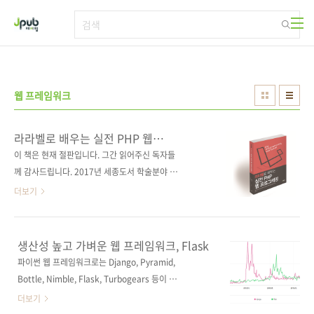
본문 바로가기
웹 프레임워크
라라벨로 배우는 실전 PHP 웹
프로그래밍
이 책은 현재 절판입니다. 그간 읽어주신 독자들
께 감사드립니다. 2017년 세종도서 학술분야 우
수도서 선정! 풀 스택 데브옵스 웹 개발자를 지향
더보기
하는 라라벨 입문과 실전 프로젝트! 입문에서 중
급까지, 한 권으로 배우는 단계별 라라벨 학습!
출판사 제이펍 저자명 김주원 출판일 2016년
생산성 높고 가벼운 웹 프레임워크, Flask
11월 23일 페이지 548쪽 시리즈 (없음) 판 형
파이썬 웹 프레임워크로는 Django, Pyramid,
(188*245*22) 제 본 무선(soft cover) 정 가
Bottle, Nimble, Flask, Turbogears 등이 있
30,000원 ISBN 979-11-85890-62-3
는데, 파이썬 좀 한다는 분들에게 파이썬 기반의
더보기
(93000) 키워드 웹 프로그래밍 / 웹 개발 / 라라
웹 프레임워크를 여쭤 보면 열에 아홉은 장고