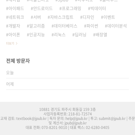
아이패드
안드로이드
프로그래밍
빅데이터
네트워크
서버
자바스크립트
디자인
이벤트
개발자
알고리즘
데이터베이스
파이썬
데이터분석
아이폰
인공지능
리눅스
딥러닝
배장열
더보기
전체 방문자
오늘
어제
10881 경기도 파주시 회동길 159 3층
사업자등록번호: 218-81-72574
교재 검토: textbook@jpub.kr | 독자 문의: help@jpub.kr | 투고: submit@jpub.kr | 주문
및 계산서: jpub@jpub.kr
대표 전화: 070-8201-9010 | 대표 팩스: 02-6280-0405