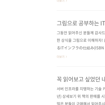
더보기
일 2015년 8월 28일페이지 348
cover)정 가 24,000원ISBN 9
립트 / MongoDB / Jade / Mocha
그림으로 공부하는 I
그동안 읽어주신 분들께 감사드립
한 상식을 그림으로 이해하자!
るITインフラの仕組み(ISBN 9
시코, 아제카츠 요헤이, 사토 타
더보기
384쪽 시리즈 그림으로 공부하는 판 
25,000원 ISBN 979-11-85
터 / 3계층형 / 네트워크 / 웹
꼭 읽어보고 싶었던 내용
사이트 ■ 아마존 도서소개 페이
서버 인프라를 지탱하는 기술 카테
년) 상세보기 위 책의 판매를 
많은 분들이 구매해서 읽어주시