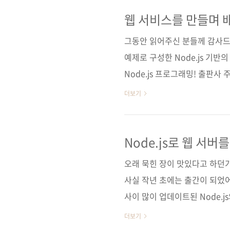
가 35,000원 ISBN 979-11-
파이 / 아두이노 / 프로그래밍 /
웹 서비스를 만들며 배
배포까지
웹 서버 / 모듈 / 데이터베..
그동안 읽어주신 분들께 감사드
예제로 구성한 Node.js 기
Node.js 프로그래밍! 출판사
페이지 220쪽시리즈 (없음)판 형 4
더보기
가 20,000원ISBN 979-11-8
/ Node.js / 자바스크립트 
사이트■ node.js 공식 사이트 
Node.js로 웹 서버
Node.js로 웹 서버를 만들다! 
오래 묵힌 장이 맛있다고 하던
사실 작년 초에는 출간이 되었어
사이 많이 업데이트된 Node.j
에 잘 담았으니 오래 묵힌 장과 빗
더보기
으로 더 많이 알려진 정민석 저자는