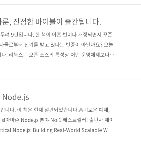
했습니다. 최근에는 Node.js로 챗봇 제작에 전념하고
을 살려 간단한 페이스북 챗봇 제작 방법도 책에 실어주
다룬, 진정한 바이블이 출간됩니다.
는 node.js 프로그래밍]은 Node.js를 이용한 ..
. 무려 9판입니다. 한 책이 아홉 번이나 개정되면서 꾸준
독자들로부터 신뢰를 받고 있다는 반증이 아닐까요? 오늘
니다. 리눅스는 오픈 소스의 특성상 어떤 운영체제보다
정성도 높아져 유닉스나 윈도우 서버를 최근 많이 대체
도 뛰어나고요. 우리나라에서도 여러 IT 자격증이 있지
전히 인기가 좋은 것 같습니다. 오늘 소개할 책은 그 이름
천 페이지가 넘는 분량에 리눅스 시스템의 거의 모든 것
ode.js
책입니다. 총 6개의 파트로 구성되어 있으며, 1부에는 리
립니다. 이 책은 현재 절판되었습니다.흥미로운 예제,
류..
s!아마존 Node.js 분야 No.1 베스트셀러! 출판사 제이
l Node.js: Building Real-World Scalable Web
265955)저자명 아자트 마르단역자명 테크 트랜스 그룹 T4출판