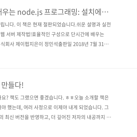
90665-39-1 (93000) 키워드 사물인터넷 / IoT / 라즈베리
 하드웨어 / 소프트웨어 / 리눅스 / 파이썬 / 오픈 소스 /
우는 node.js 프로그래밍: 설치에서
립니다. 이 책은 현재 절판되었습니다.쉬운 설명과 실전
반의 웹 서버 제작법!효율적인 구성으로 단시간에 배우는
 주식회사 제이펍지은이 정민석출판일 2018년 7월 31일
6배판변형(188*245*12)제 본 무선(soft cover)정
8621-29-3 (93000)키워드 웹 개발 / 웹 서버 / 웹 서비스
/ 서버 프로그래밍분 야 웹 프로그래밍 / 자바스크립트 관련
관련 포스트■ 2018/07/20 - [출간전 책소식] -
를 만들다!
관련 시리즈..
가요? 책도 그랬으면 좋겠습니다. ㅎㅎ오늘 소개할 책은
야 했는데, 여러 사정으로 이제야 내게 되었습니다. 그
s의 최신 버전을 반영하고, 더 깊어진 저자의 내공까지 책
대어도 괜찮겠죠? ^^; 온라인상에서 Harrison Jung
 2012년부터 Node.js를 사용하였으며, Node.js로