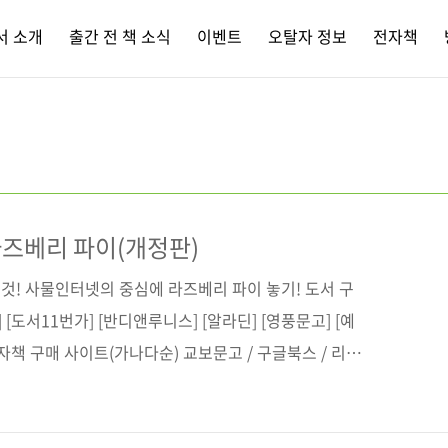
서 소개
출간 전 책 소식
이벤트
오탈자 정보
전자책
즈베리 파이(개정판)
것! 사물인터넷의 중심에 라즈베리 파이 놓기! 도서 구
[도서11번가] [반디앤루니스] [알라딘] [영풍문고] [예
전자책 구매 사이트(가나다순) 교보문고 / 구글북스 / 리디
판사 제이펍 저자명 김성우 출판일 2020년 8월 12일 페
6배판변형(188*245*35.4) 제 본 무선(soft cover) 정