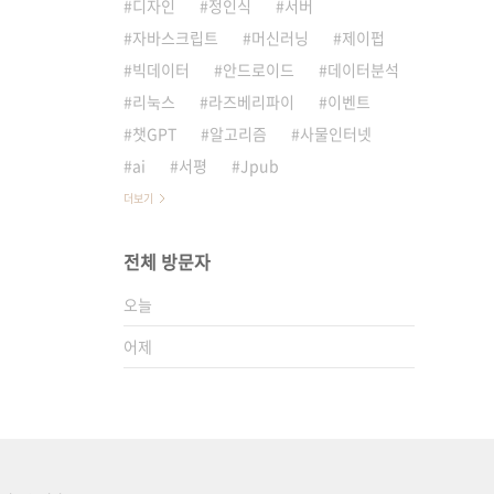
디자인
정인식
서버
자바스크립트
머신러닝
제이펍
빅데이터
안드로이드
데이터분석
리눅스
라즈베리파이
이벤트
챗GPT
알고리즘
사물인터넷
ai
서평
Jpub
더보기
전체 방문자
오늘
어제