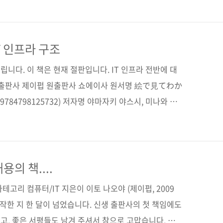
쪽시리즈 (없음)판 형 (188*245*17)제 본 무선(soft
79-11-85890-27-2 (93000)키워드 Node.js / 자바스크
 / Express 4 / Expect / T..
T 인프라 구조
니다. 이 책은 현재 절판입니다. IT 인프라 전반에 대
 출판사 제이펍 원출판사 쇼에이사 원서명 絵で見てわか
784798125732) 저자명 야마자키 야스시, 미나와 요
카히코 역자명 김완섭 출판일 2015년 7월 20일 페이지
형 (170*225*19) 제 본 무선(soft cover) 정 가
890-26-5 (93000) 키워드 인프라 / 아키텍처 / 서버 / 데이
 서버 / DB 서버 분야 시스템 운영 및 관리 / 네트워크 관련
의 책....
지 ■ 원출판사..
고리 컴퓨터/IT 지은이 이토 나오야 (제이펍, 2009
시작한 지 한 달이 넘었습니다. 신생 출판사의 첫 책임에도
고, 좋은 서평들도 남겨 주셔서 참으로 고맙습니다. 인