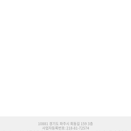
10881 경기도 파주시 회동길 159 3층
사업자등록번호: 218-81-72574