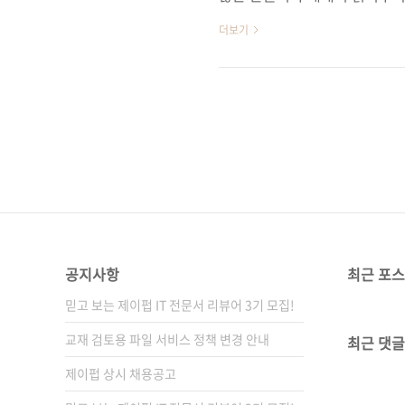
터넷서점 및 블로그 등에 여러분
더보기
평 꼭 읽어 보고 싶었던 내용의 책. 내
댓글0 원문주소 : http://blo
시작한 시간이 밤 12시를 조금
6시 였다. 현재 서버와 상관없
공지사항
최근 포
믿고 보는 제이펍 IT 전문서 리뷰어 3기 모집!
교재 검토용 파일 서비스 정책 변경 안내
최근 댓글
제이펍 상시 채용공고