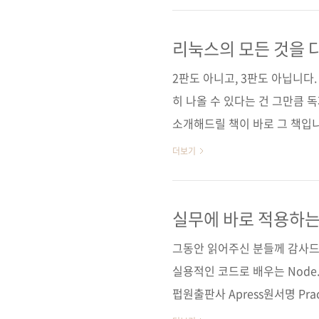
비트코인 거래소까지 제작하기도 
있다고 합니다. 그래서 그 경험
리눅스의 모든 것을 
셨습니다. [웹 서비스를 만들며 배우
2판도 아니고, 3판도 아닙니다
히 나올 수 있다는 건 그만큼 
소개해드릴 책이 바로 그 책입
빠르게 발전해왔고 예전보다 안
더보기
하고 있는 것 같습니다. 보안성
만, 리눅스 마스터 자격증은 여
에 걸맞게 분량도 방대합니다. 
실무에 바로 적용하는 N
을 다뤘다고 해도 과언이 아닌 
그동안 읽어주신 분들께 감사드
눅스에 대한 정의와 배포판의 종
실용적인 코드로 배우는 Node.j
펍원출판사 Apress원서명 Practica
Apps (ISBN: 9781430