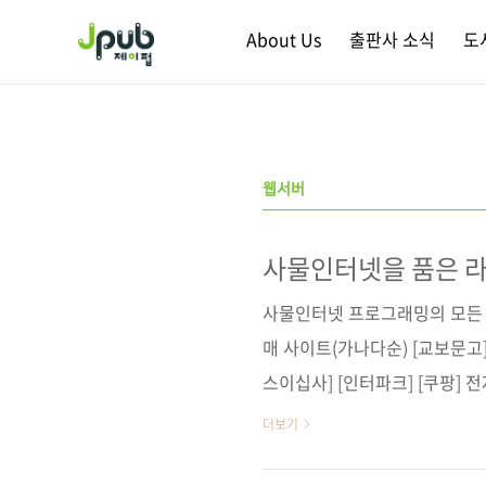
본문 바로가기
About Us
출판사 소식
도
웹서버
사물인터넷을 품은 라
사물인터넷 프로그래밍의 모든 
매 사이트(가나다순) [교보문고] 
스이십사] [인터파크] [쿠팡] 
북스 / 알라딘 / 예스이십사 출
더보기
이지 744쪽 시리즈 (없음) 판 형 4