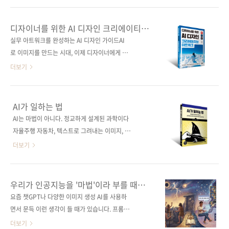
여 똑똑하게 일하는 법을 익혀보자. 도서구매 사
라, 실무자가 자연스럽게 활용해야 할 새로운 도
이트(가나다순) [교보문고] [도서11번가] [알라
구가 되었습니다. 하지만 막상 AI를 써 보려고 하
디자이너를 위한 AI 디자인 크리에이티브
딘] [예스이십사] [쿠팡] 출판사 제이펍저작권사
면 고민이 앞섭니다. “프롬프트는 어떻게 써야
아트워크
실무 아트워크를 완성하는 AI 디자인 가이드AI
제이펍원서명 (없음)도서명 나는 AI 에이전트 팀
하지?”“어떻게 해야 어색하지 않고 자연스럽게
로 이미지를 만드는 시대, 이제 디자이너에게 중
과 일한다부제 솔로프러너를..
완성할 수 있을까?”“AI가 만든 이미지를 그대로
요한 것은 감각적인 결과물을 완성하는 감각입
더보기
써도 괜찮을까?” AI가 이미지를 빠르게 만들어
니다. 이 책은 여러분이 어도비 파이어플라이로
주는 것은 사실입니다. 그러나 좋은 결과물을 완
원하는 이미지를 생성하고, 포토샵으로 다듬어
성하는 일은 여전히 사람의 몫입니다. 어떤 이미
실제 작업에 활용할 수 있는 아트워크로 완성하
AI가 일하는 법
지를 참고할지, 어떤 부분을 생성하고 어떤 부분
는 과정을 상세하게 다루고 있습니다. 유튜브 채
AI는 마법이 아니다. 정교하게 설계된 과학이다
을 보정할지, 결과물을 어디까지 다듬어야 자연
널 아트, 건축·인테리어 스케치, 화장품 광고 비
자율주행 자동차, 텍스트로 그려내는 이미지, 인
스러운지 판단하는 감각이 필요합니다. 결국 중
주얼, 앨범 커버와 포스터 아트워크 등 막연한 아
간처럼 대화하는 챗GPT까지, AI는 이미 우리 삶
더보기
요한 ..
이디어를 구체적인 비주얼로 바꾸고, 자신만의
깊숙이 들어왔지만 그 내부가 어떻게 돌아가는
스타일이 담긴 결과물로 완성해 보세요. 든든한
지 자신 있게 답할 수 있는 사람은 드물다. 많은
실무 가이드가 되어 줄 것입니다. 도서구매 사이
이가 AI를 정체 모를 ‘마법’처럼 여기며 그저 결
우리가 인공지능을 '마법'이라 부를 때
트(가나다순) [교보문고] [도서11번가] [알라딘]
괏값에 의존하곤 한다. 이 책은 AI를 둘러싼 신비
일어나는 일들
요즘 챗GPT나 다양한 이미지 생성 AI를 사용하
[예스이십사] [쿠팡] 출판사 제이펍도서명 디자
주의를 걷어내고 그 본질을 관통한다. 20여 년
면서 문득 이런 생각이 들 때가 있습니다. 프롬프
이너를 위한 AI 디자인 크리에이티브 아트워크
경력의 전문가인 저자는 난해한 수학이나 전문
트 창에 명령어 한 줄만 입력했을 뿐인데 복잡한
더보기
부 ..