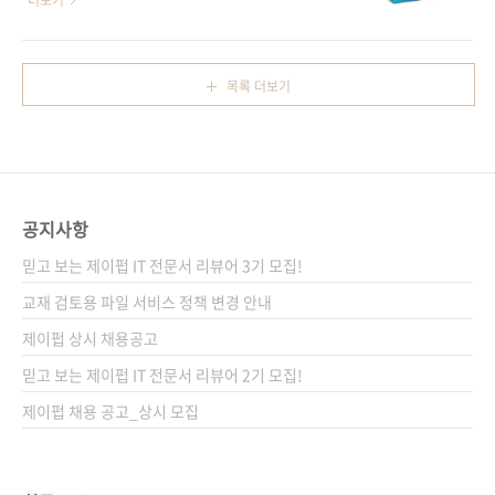
더보기
람 대신 일을 맡길 수 있는 AI 에이전트 시스템이
구를 교사의 언어로 풀어내, 책을 펼치는 순간부
완성되어 있을 것이다. 도서 구매 사이트(가나다
터 교실의 현장에 맞는 해답을 찾도록 돕는다. 이
순) [교보문고] [도서11번가] [알라딘] [예스이십
책은 캔바를 이용해 우리반만의 디지털 수업 환
목록 더보기
사] [쿠팡] 전자책 구매 사이트(가나다순) [교보
경을 세팅하고, 꼭 필요한 행정 자료 제작부터 프
문고] [구글북스] [리디북스] [알라딘] [예스이십
로젝트 수업 설계, 반짝이는 행사 자료를 만드는
사] 출판..
노하우까지 차근차근 안내한다. 에듀테크가 낯
선 교사에게는 친절한 안내서가 되고, 수업 혁신
을 고민하는 교사에게는 든든한 치트키가 되어
공지사항
줄 것이다. 도서 구매 사이트(가나다순) [교보문
고] [도서11번가] [알라딘] [예스이십사] [쿠팡]
믿고 보는 제이펍 IT 전문서 리뷰어 3기 모집!
전자책 구매 사이트(가나다순) [교보문고] [구글
교재 검토용 파일 서비스 정책 변경 안내
북스] [리디북스] [알라딘] [..
제이펍 상시 채용공고
믿고 보는 제이펍 IT 전문서 리뷰어 2기 모집!
제이펍 채용 공고_상시 모집