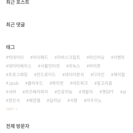
최근 포스트
최근 댓글
태그
빅데이터
아이패드
자바스크립트
머신러닝
이벤트
데이터베이스
사물인터넷
리눅스
아이폰
프로그래밍
안드로이드
데이터분석
디자인
제이펍
Jpub
클라우드
파이썬
네트워크
알고리즘
서버
라즈베리파이
인공지능
개발자
챗GPT
ai
정인식
배장열
딥러닝
서평
아두이노
더보기
전체 방문자