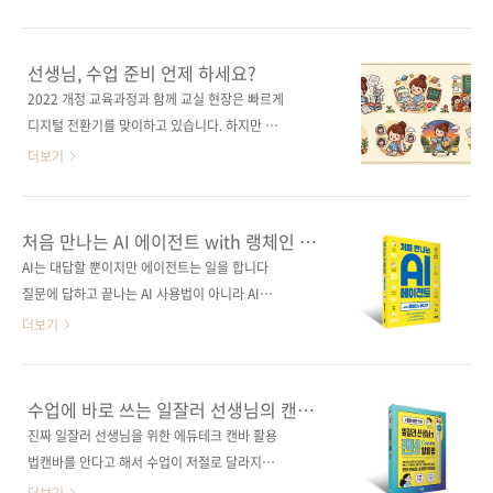
용어 대신, 누구나 이해할 수 있는 직관적인 비유
코드를 짜내고, 단 몇 초 만에 거장들의 화풍을
로 신경망의 학습 원리와 알고리즘의 진화 과정
닮은 멋진 그림을 그려내는 모습을 보고 있으면
을 가감 없이 보여준다. 개발자에게는 도구 이면
마치 영화 속에서나 보던 마법을 현실로 마주한
선생님, 수업 준비 언제 하세요?
에 숨겨진 ‘흔들리지 않는 기초’를, 일반인에게는
것만 같습니다. 기술이 주는 편리함에 연신 감탄
2022 개정 교육과정과 함께 교실 현장은 빠르게
AI 시대를 항해하기 위한 ‘지적 나침반’을 제공한
하게 되지만, 한편으로는 그 정체를 알 수 없는
디지털 전환기를 맞이하고 있습니다. 하지만 바
다. 마법처럼 보이던 기술이 명확한 과학..
거대한 지능 앞에서 묘한 불안감이나 소외감이
쁜 선생님들의 하루는 여전히 쏟아지는 공문 처
더보기
밀려오기도 합니다. 아주 먼 옛날, 우리 인류가
리, 학생 생활지도, 학부모 상담, 매일 매일 반복
하늘에서 치는 번개나 태양이 사라지는 일식을
되는 수업 준비로 가득 차 있죠. 새로운 AI 도구
보며 두려움에 떨며 이를 ‘신비로운 마법’이나
는 계속 등장하고, 익혀야 할 프로그램도 한두 개
처음 만나는 AI 에이전트 with 랭체인 &
‘신의 분노’로 해석했던 역사적 순간들과 지금의
가 아닙니다. 그러다 보니 '학생들과 어떻게 더
MCP
AI는 대답할 뿐이지만 에이전트는 일을 합니다
상황이 어딘가 닮아 있습니다. 원리를 명확히 알
잘 소통할 수 있을까'라는 가장 중요한 질문을 놓
질문에 답하고 끝나는 AI 사용법이 아니라 AI에
지 못하는 거대한 현상은 우리에게 늘 신비주의
칠 때가 많습니다. 《수업에 바로 쓰는 일잘러 선
일을 맡기고 하나의 흐름을 만드는 방법을 다루
더보기
적 경..
생님의 캔바 Canva 활용법》은 바쁜 선생님들
는 책. FAQ 봇에서 시작해 문서를 읽고 판단하는
을 위해 교실에 꼭 필요한 활용법만 선별해 담았
AI, 여러 역할을 나눠 협업하는 멀티 에이전트 시
어요. 포토샵 같은 복잡한 프로그램이나 디자인
스템까지 단계별로 직접 만들면서 왜 이런 구조
수업에 바로 쓰는 일잘러 선생님의 캔바
경험이 없어도, 캔바에서 몇 번만 클릭하면 교실
가 필요한지 쉽게 이해할 수 있도록 구성했다. 프
Canva 활용법
진짜 일잘러 선생님을 위한 에듀테크 캔바 활용
환경을 구성하고 수업/행사에 필요한 자료를 번
로젝트를 완성해가는 과정을 통해 흐름과 구조
법캔바를 안다고 해서 수업이 저절로 달라지지
듯하게 완성할 수 있습니다. 이제는 ‘캔바를 ..
가 눈에 들어오고, 마지막 장을 덮을 때쯤이면 사
는 않는다. 하지만 이 책은 다르다. 캔바라는 도