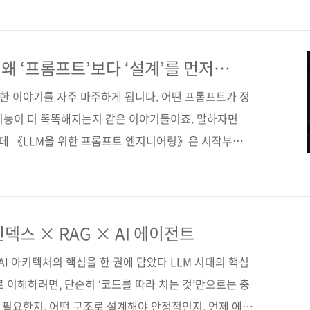
중심으로, 명확한 언어 사용과 검증된 패턴의 활용, 정보
한다. 프롬프트를 ‘쓰는 법’이 아니라 ‘왜 그렇게 써야
를 줄이는 이론적 기반을 제공한다. 단순한 활용법을 넘
 ‘프롬프트’보다 ‘설계’를 먼저
고방식 자체를 훈련할 수 있게 돕는다. 도서구매 사이트
비슷한 이야기를 자주 마주하게 됩니다. 어떤 프롬프트가 정
지능이 더 똑똑해지는지 같은 이야기들이죠. 말하자면
런데 《LLM을 위한 프롬프트 엔지니어링》은 시작부터
가'보다 '이걸 어떤 시선으로 바라볼 것인가'를 먼저 묻
건 저자들의 이력 덕분이라고 느꼈습니다. 깃허브 코파일
을 실험용 도구가 아니라 전 세계 사람들이 매일 쓰는 실
니까요. 그래서 이 책은 요령을 늘어놓기보다는 왜 이런
덱스 × RAG × AI 에이전트
이야기합니다. 내용의 흐름도 비슷합니다. 콘텍스트 정
I 아키텍처의 핵심을 한 권에 담았다 LLM 시대의 핵심
가..
로 이해하려면, 단순히 ‘코드를 따라 치는 것’만으로는 충
가 필요한지, 어떤 구조로 설계해야 안정적인지, 언제 에이