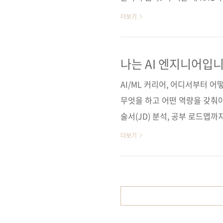
전트를 활용해야 하는지를 명확하
더보기
발자’로 성장하도록 인도한다.
·에이전트까지 이어지는 흐름을
를 구축하는 실전 예제 코드까지
나는 AI 엔지니어입
게 돕는다. 튜토리얼을 넘어 
AI/ML 커리어, 어디서부터 
하우까지 담아, RAG 기반 AI 서.
무엇을 하고 어떤 역량을 갖춰야
술서(JD) 분석, 공부 로드맵
떻게 시작되고 어떤 기술이 쓰
더보기
나아가 실현 가능한 AI 개발의 
엔지니어 8인의 생생한 커리어 
현장의 목소리로 전하는 진짜 A
보문고] [도서11번가] [알라딘]