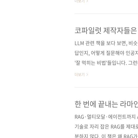
더보기
력을 얻을 수 있다’는 원칙을 
최소화 등 실질적인 전략을 제시
하는지’를 설명하며, 시행착오
코파일럿 제작자들은 왜
이야기했을까?
어 LLM을 도구로 활용하는 사
LLM 관련 책을 보다 보면, 
(가나다순) [교보문고] [도..
답인지, 어떻게 질문해야 인공
'잘 먹히는 비법'들입니다. 그
조금 다릅니다. '어떻게 쓸 것인
더보기
습니다. 이런 접근이 가능한 
럿을 직접 만든 저자들은 LLM
제 제품으로 다뤄온 개발자들이
한 번에 끝내는 라마인
설계가 필요한지부터 차근차근 
RAG·멀티모달·에이전트까지 A
리에서 시작해 프롬프트 구조화, 
기술로 자리 잡은 RAG를 제대
분하지 않다. 이 책은 왜 RAG