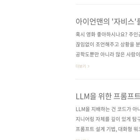
로 익힐 수 있도록 구성했다. 특
허깅 페이스 생태계까지 폭넓게 다
아이언맨의 '자비스'를
사람’으로 성장을 이끈다. AI
혹시 영화 좋아하시나요? 주인
출..
끊임없이 조언해주고 상황을 분석해
공학도뿐만 아니라 많은 사람이
꿈꿨을 겁니다. 이제 그 상상은 
더보기
로 우리는 이미 AI와 대화하는 
는 것을 넘어 '나만의 자비스'를
《LUVIT♥ 파이썬으로 만드는
LLM을 위한 프롬프
책입니다. ✈️ 2차 세계대전 
LLM을 지배하는 건 코드가 
에서 끝나지 않..
지니어링 자체를 깊이 있게 탐구
프롬프트 설계 기법, 대화형 워
적으로 다룬다. 특히 ‘모델이