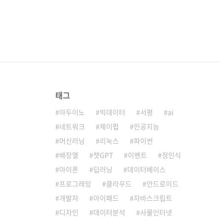
태그
아두이노
빅데이터
서평
ai
네트워크
제이펍
인공지능
머신러닝
리눅스
파이썬
배장열
챗GPT
이벤트
정인식
아이폰
딥러닝
데이터베이스
프로그래밍
클라우드
안드로이드
개발자
아이패드
자바스크립트
디자인
데이터분석
사물인터넷