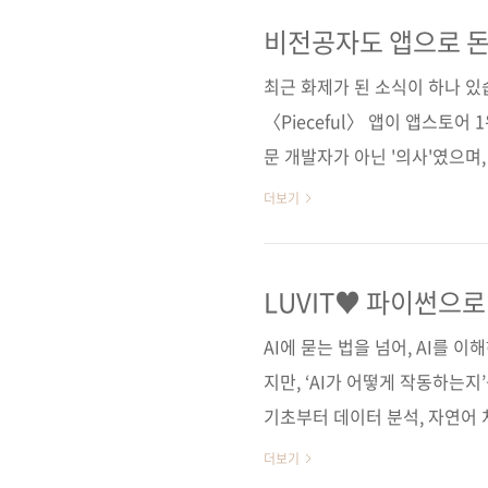
디어 검증에서 출발해 앱 제작,
으로 정리했다. 개발자가 아니
비전공자도 앱으로 돈 
전략
‘앱으로 무언가를 만들어보고 싶
최근 화제가 된 소식이 하나 
이다. 도서 구매 사이트(가나다순)
〈Pieceful〉 앱이 앱스토
문 개발자가 아닌 '의사'였으며, 
는 사실입니다. 이제는 정말 
더보기
GPT(ChatGPT), 제미나이(Ge
짜주는 시대입니다. 과거에는 '
누구나 아이디어만 있다면 앱을
LUVIT♥ 파이썬으로
전공자도 앱을 만들 수 있는 이
AI에 묻는 법을 넘어, AI를 이
'코'..
지만, ‘AI가 어떻게 작동하는지
기초부터 데이터 분석, 자연어 
을 직접 만드는 실습까지 하나의
더보기
구글 코랩 기반 실습을 통해 코