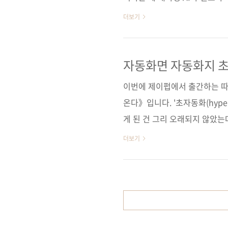
에 미칠 광범위한 영향에 대해 
더보기
트를 제공하면서 대화형 사용자
모든 사람이 기술을 효과적으로
다. 또한, 모든 기업이 즉시 구
자동화면 자동화지 
다. 도서 구매 사이트(가나다순)
이번에 제이펍에서 출간하는 따
터파크] [쿠팡] ..
온다》입니다. '초자동화(hyper
게 된 건 그리 오래되지 않았는
변화는 굉장히 빨랐습니다. 비
더보기
겁니다. 우리 모두에게 충격을 
의 개입은 최소화하면서 자동화
트너(Gartner)에서는 '초자
실제로 많은 기업에서 초자동화
걸까요? 여기서 중요한..