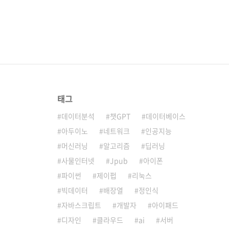
태그
데이터분석
챗GPT
데이터베이스
아두이노
네트워크
인공지능
머신러닝
알고리즘
딥러닝
사물인터넷
Jpub
아이폰
파이썬
제이펍
리눅스
빅데이터
배장열
정인식
자바스크립트
개발자
아이패드
디자인
클라우드
ai
서버