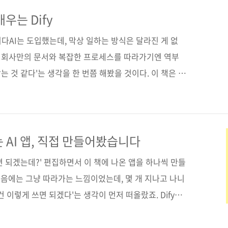
nt SDK를 활용해 에이전트를 설계하고 확장하는 방법까지
비스 개발의 전체 흐름을 경험할 수 있도록 구성했다. 도서
우는 Dify
 [도서11번가] [알라딘] [예스이십사] [쿠팡] ..
니다AI는 도입했는데, 막상 일하는 방식은 달라진 게 없
우리 회사만의 문서와 복잡한 프로세스를 따라가기엔 역부
맞는 것 같다'는 생각을 한 번쯤 해봤을 것이다. 이 책은 그
. 코딩을 몰라도 괜찮다. Dify를 활용하면 문의 응대
록 자동 작성, 사내 문서 기반 지식 검색, 그리고 업무를 스
 내 손으로 직접 만들 수 있다. 책을 덮을 때쯤 여러분의
대신 처리하는 AI 에이전트가 작동하고 있을 것이다. 도
 AI 앱, 직접 만들어봤습니다
고] [도서11번가] [알라딘] [예스이십사] ..
쓰면 되겠는데?' 편집하면서 이 책에 나온 앱을 하나씩 만들
 처음에는 그냥 따라가는 느낌이었는데, 몇 개 지나고 나니
 이렇게 쓰면 되겠다'는 생각이 먼저 떠올랐죠. Dify는
, 손을 움직이는 만큼 결과가 따라옵니다. 노드를 연결
터를 업로드하면 바로 결과가 보이죠. 몇 개만 만들어 보