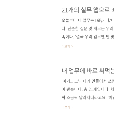
현한다. 나아가 MCP와 Age
다루며, LLM을 활용한 AI 서
21개의 실무 앱으로 배
구매 사이트(가나다순) [교보문고]
오늘부터 내 업무는 Dify가 합
다. 단순한 질문 몇 개로는 
족이다. '결국 우리 업무엔 안 
간극을 직접 메우는 법을 알려준다
더보기
챗봇, 문서 요약 및 교정, 회의
스로 처리하는 AI 에이전트까지
책상 위에는 이미 반복 업무를 
내 업무에 바로 써먹는
서 구매 사이트(가나다순) [교보문
'이거... 그냥 내가 만들어서 
어 봤습니다. 총 21개입니다.
까 조금씩 달라지더라고요. '이건
복잡하게 고민하지 않아도 되고
더보기
하고, 프롬프트를 바꾸고, 데이