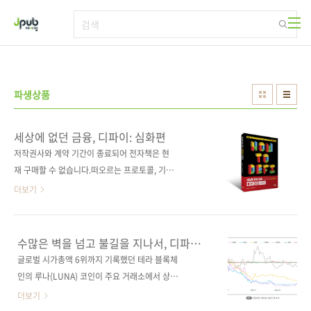
본문 바로가기
파생상품
세상에 없던 금융, 디파이: 심화편
저작권사와 계약 기간이 종료되어 전자책은 현
재 구매할 수 없습니다.떠오르는 프로토콜, 기반
기술, 해킹 사례 등 가장 깊이 들여다보는 디파이
더보기
생태계 도서구매 사이트(가나다순)[교보문고]
[도서11번가] [알라딘] [예스이십사] [인터파크]
[쿠팡] 전자책 구매 사이트(가나다순)교보문고 /
수많은 벽을 넘고 불길을 지나서, 디파이
구글북스 / 리디북스 / 알라딘 / 예스이십사 출판
심화편
글로벌 시가총액 6위까지 기록했던 테라 블록체
사 제이펍저작권사 Gecko Lab 원서명 How to
인의 루나(LUNA) 코인이 주요 거래소에서 상장
DeFi: Advanced (9798530318443)도서명 세
폐지되는 초유의 사건이 발생했습니다. 일주일
더보기
상에 없던 금융, 디파이: 심화편부제 DEX, 스테
만에 -99.9999%를 기록한 이번 사태로 스테이