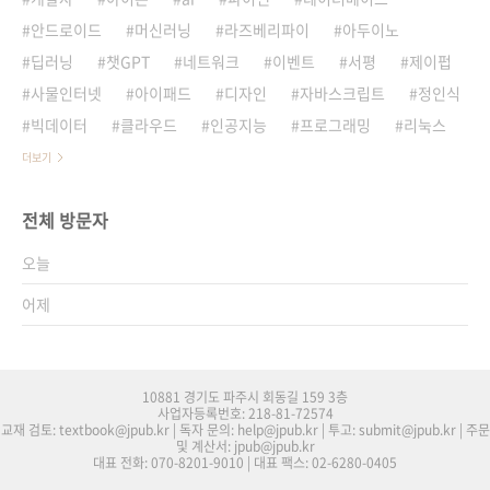
안드로이드
머신러닝
라즈베리파이
아두이노
딥러닝
챗GPT
네트워크
이벤트
서평
제이펍
사물인터넷
아이패드
디자인
자바스크립트
정인식
빅데이터
클라우드
인공지능
프로그래밍
리눅스
더보기
전체 방문자
오늘
어제
10881 경기도 파주시 회동길 159 3층
사업자등록번호: 218-81-72574
교재 검토: textbook@jpub.kr | 독자 문의: help@jpub.kr | 투고: submit@jpub.kr | 주문
및 계산서: jpub@jpub.kr
대표 전화: 070-8201-9010 | 대표 팩스: 02-6280-0405