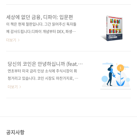
이블코인, 대출부터 인덱스, 애그리게이터까지
블코인과 디파이에 대한 규제가 심해질 것이라
프로토콜 비교 분석으로 읽는 디파이의 현재와
는 전망도 나오고 있습니다. 사실 ‘알고리즘 스테
세상에 없던 금융, 디파이: 입문편
미래 지은이 코인게코옮긴이 디파이크루감수자
이블코인’은 2020년 말부터 여럿 출시되었지만
이 책은 현재 절판입니다. 그간 읽어주신 독자들
(없음)시리즈 (없음)출판일 2022. 06. 15페이지
페깅(pegging, 가치 고정)을 유지한 코인은 얼
께 감사드립니다.디파이 개념부터 DEX, 파생상
284쪽판 형..
마 되지 않았습니다. 《세상에 없던 금융, 디파
품, 이자 농사까지 따라 하며 배우는 탈중앙화 금
더보기
이: 심화편》 88쪽 이들 대다수는 시뇨리지
융 입문서 도서 구매 사이트(가나다순)[교보문
(seigniorage) 모델을 채택했고, 공통된 실패
고] [도서11번가] [알라딘] [예스이십사] [인터파
요인이 있었다고 합니다. 이에 대한 자세한 분석
크] [쿠팡] 전자책 구매 사이트(가나다순)[교보문
당신의 코인은 안녕하십니까 (feat.
은 이번에 제이펍에서 나온 《세상에 없던 금융,
고] [구글북스] [리디북스] [알라딘] [예스이십
디파이)
연초부터 미국 금리 인상 소식에 주식시장이 휘
디파이: 심화편》 6.7절에서 찾을 수 있습니다.
사] 출판사 제이펍저작권사 Gecko Lab 원서명
청거리고 있습니다. 코인 시장도 마찬가지로, 비
물론 이 책의 원서도 2021년 출간되었고 ..
How to DeFi: Beginner, 2nd Edition도서명
트코인이 두 달 만에 ‘반토막’이 났습니다. 이는
더보기
세상에 없던 금융, 디파이: 입문편부제 은행 없는
4년 만에 가장 긴 하락세라고 합니다. 이상하죠?
대출, 꽝이 없는 복권, 실시간 스트리밍 지불 등
인터넷에는 코인으로 대박 났다는 사람이 그렇
지금 당장 시작하는 탈중앙화 금융 안내서 지은
게 많은데 왜 내 수익률은 계속 마이너스일까
이 코인게코옮긴이 디파이크루감수자 (없음)시
요...? 돈이 땅에서 쑥쑥 자라면 얼마나 좋을까
리즈 (없음)출판일 2022. 02. 21페이지 228쪽
(Delesign Graphics, CC BY 4.0) 하지만 2009
판 형 ..
년 탄생해 1원(?)도 안 되던 비트코인은 해마다
공지사항