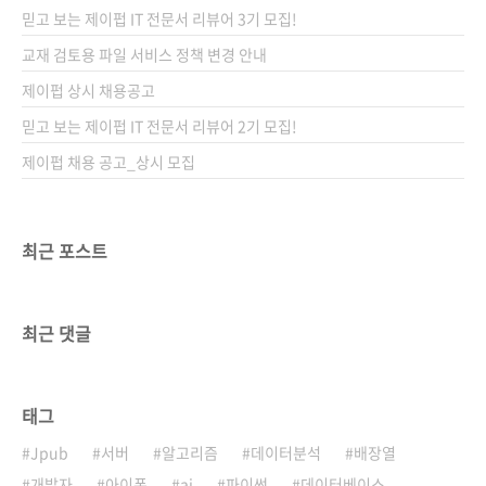
몇 배가 뛰어 지금은 4,500만 원이 되었습니다.
믿고 보는 제이펍 IT 전문서 리뷰어 3기 모집!
오늘날 투기 대상으로서의 암호화폐에 대한 우
려의 시각은 여전히 존재하지만, 블록체인이라
교재 검토용 파일 서비스 정책 변경 안내
는 기술 자체의 효용을 부정하는 사람은 없을 겁
제이펍 상시 채용공고
니다. IT에 해박하고 블록체인의 가치를 높게 본
믿고 보는 제이펍 IT 전문서 리뷰어 2기 모집!
사람들은 각종 이슈, 예를 들어..
제이펍 채용 공고_상시 모집
최근 포스트
최근 댓글
태그
Jpub
서버
알고리즘
데이터분석
배장열
개발자
아이폰
ai
파이썬
데이터베이스