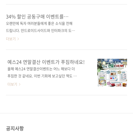
해당하는 도서 모두를 10% 기본 할인 + 10%
계약을 했지만, 번역을 진행하는 도중 역자와 개
적립금 외에 15% 할인쿠폰을 발급하고 있습니
인적인 사정으로 인해 계약이 파기되는 상황이
34% 할인 공동구매 이벤트를
다. 1년에 한 번 할까말까한 이벤트이니 놓치지
있어서 결국 1판을 못 내고 1년여의 시간이 흐른
진행합니다. (안드로이드 게임 + 스마트폰
오랜만에 독자 여러분들에게 좋은 소식을 전해
않으시기를 바랍니다. 많은 참여 부탁드리겠습
웹 개발)
뒤 2판을 내게 된 것이거든요. 결국 다른 분을 역
드립니다. 안드로이드사이드와 인터파크의 도움
니다. 예스24 이벤트 가기
자로 모셔서 2판을 진행했는데, 번역을 마치고
으로 독자 여러분들에게 신간을 조금 더 저렴한
더보기
난 다음 보니 예상했던 것보다 내용과 구성이 훨
가격에 제공할 수 있게 되었습니다. 출판사의 마
씬 더 좋아 이렇게 기쁜 마음으로 소개를 하고 있
진은 극히 적어지지만 그간 제이펍의 책들을 아
습니다. ^^* 이번 책의 번역을 맡아주신 분은
껴 주셨던 많은 분들에게 작으나마 보답을 할 수
예스24 연말결산 이벤트가 푸짐하네요!
『CSS 비밀 매뉴얼』, 『시스템 관리자를 위한
있게 되어 다행입니다. 한편으론 신간에 대한 홍
올해 예스24 연말결산이벤트는 어느 해보다 더
시간관리 전략』, 『Programming Flex 3』
보도 될 수 있을 테고요. 아래의 두 책입니다.
푸짐한 것 같네요. 이번 기회에 보고싶던 책도 보
등을 번역하신 김지원..
[Java와 C를 이용한 프로 안드로이드 게임 개
시고 사은품도 받아가세요!! 경품도 함 노려보세
더보기
발] 자세히 보기 [핵심만 골라 배우는 스마트폰
요!!! 그리고, 각 IT도서 중 1월에서 11월까지 월
웹 개발] 자세히 보기 두 권 모두 정가는 26,000
별 베스트 5를 뽑기도 했는데, 저희 제이펍 책 6
원이지만, 공동구매를 하게 되면 기본 10%할인
종 중 3종이 5개월 간 랭크되었네요. 한 해 동안
(-2,600원), 10%적립(2,340P)에 추가적으로
저희 제이펍을 사랑해주신 독자 여러분들에게
추가할인쿠폰 15%(3,900원)를 적용할 수 있게
감사드립니다. 5월: 서버/인프라를 지탱하는 기
되어 결제는 19,500원에 하시고 적..
술 6월: 서버/인프라를 지탱하는 기술 7월: 프로
공지사항