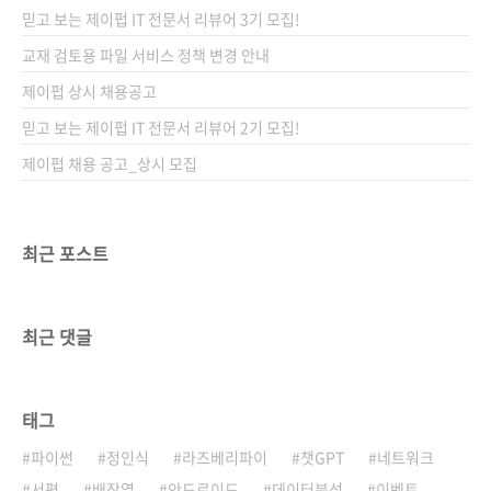
페셔널 안드로이드 애플리케이션 개발 8월: 프로
믿고 보는 제이펍 IT 전문서 리뷰어 3기 모집!
페셔널 안드로이드 애플리케이션 개발 11월: 클
라우드의 충격 그리고 컴퓨터분야 MD가 추천하
교재 검토용 파일 서비스 정책 변경 안내
는 도서 10권 중 3권도 선정되었네요. ^^ 자세
제이펍 상시 채용공고
한 이벤트 내용은 아래 링크를 참조하세요!
믿고 보는 제이펍 IT 전문서 리뷰어 2기 모집!
http://www.yes24.com/Eve..
제이펍 채용 공고_상시 모집
최근 포스트
최근 댓글
태그
파이썬
정인식
라즈베리파이
챗GPT
네트워크
서평
배장열
안드로이드
데이터분석
이벤트