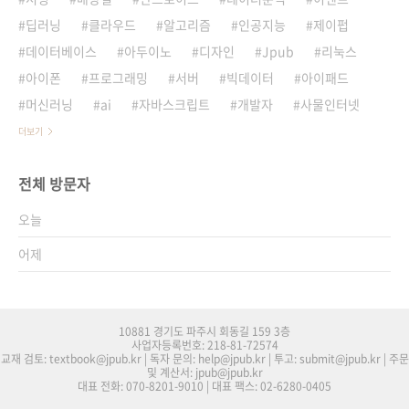
딥러닝
클라우드
알고리즘
인공지능
제이펍
데이터베이스
아두이노
디자인
Jpub
리눅스
아이폰
프로그래밍
서버
빅데이터
아이패드
머신러닝
ai
자바스크립트
개발자
사물인터넷
더보기
전체 방문자
오늘
어제
10881 경기도 파주시 회동길 159 3층
사업자등록번호: 218-81-72574
교재 검토: textbook@jpub.kr | 독자 문의: help@jpub.kr | 투고: submit@jpub.kr | 주문
및 계산서: jpub@jpub.kr
대표 전화: 070-8201-9010 | 대표 팩스: 02-6280-0405