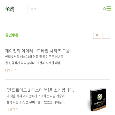
본문 바로가기
할인쿠폰
제이펍의 아이러브모바일 시리즈 모음전
이벤트
인터넷서점 예스24와 경품 및 할인쿠폰 이벤트
를 진행하게 되었습니다. 기간과 자세한 내용은
아래의 이미지를 참고하시기 바랍니다. 아이패
더보기
드2 받을래? 갤럭시탭10.1 받을래? 그간 보고
싶었던 책이 있었다면, 이번 기회에 장만해보세
요. 운이 좋으면 신상 태블릿을 하나 얻을 수도
[안드로이드 2 마스터 북]을 소개합니다.
있으니까요. ^^ 지름신이 강림해도 부디 외면하
이 책을 독자 여러분에게 소개하는 지금 가슴이
시지 말기를~~~ 경품이벤트는 경비상의 문제로
살짝 뛰는데요, 좀 우여곡절이 있었던 타이틀입
예스24에서만 진행하고 있고, 다른 서점을 이용
니다. 이 책은 [Pro Android 2]를 번역한 책입니
더보기
하시던 분들에게도 혜택을 드리고자 시리즈에
다. 사실은 이 책의 전 버전인 [Pro Android]를