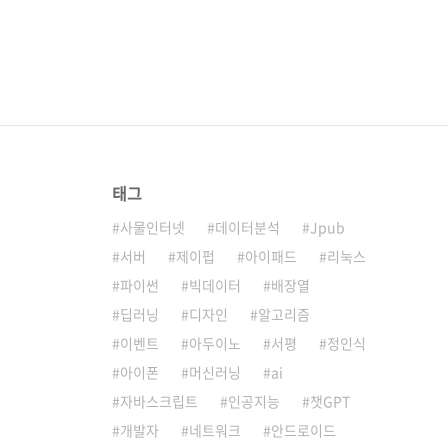
태그
사물인터넷
데이터분석
Jpub
서버
제이펍
아이패드
리눅스
파이썬
빅데이터
배장열
딥러닝
디자인
알고리즘
이벤트
아두이노
서평
정인식
아이폰
머신러닝
ai
자바스크립트
인공지능
챗GPT
개발자
네트워크
안드로이드