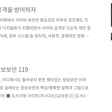
(가나다순) [교보문고] [도서11번가] [알라딘] [예스이십
구매 사이트(가나다순) [교보문고] [구글북스] [리디북스]
공격을 방어하자
 저작권사 No Starch Press 원서명 Linux Basi..
대 사회에서 사이버 보안의 중요성은 아무리 강조해도 지
서 디지털화가 진행되면서 사이버 공격은 단순히 개인 정
거래, 정부 시스템 등 정치적, 사회적, 경제적인 면에 모
인 정보 유출에서 시작해, 기업에 경제적 손실을 가하고,
안보까지 위협하고 있습니다. 따라서 우리는 사이버 보안
핵심 요소로 생각해야 합니다. 적절한 보안 조치를 취하
, 취약점을 감지하고 보완하는 등의 사이버 보안에 힘써
보보안 119
안전을 지키는 든든한 뒷모습! OccupyTheWeb은
, 어디에서도 들어보지 못한 재미있는 정보보안 이야
.
으로 살펴보는 정보보안의 핵심!명확한 설명과 그림으로
! ■ 도서구매 사이트(가나다순)[교보문고] [도서11번
영풍문고] [예스이십사] [인터파크] [쿠팡] ■ 전자책 구매
글북스] [리디북스] [알라딘] [예스이십사] [인터파크]