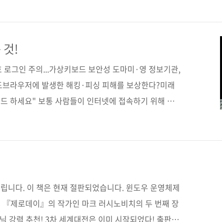
 10월 20일페이지 748쪽판 형 46배판 변형
cover)정 가 38,000원ISBN 979-11-85890-05-0
보안 / IE / 크롬 / 파이어폭스 / JavaScript / SOP /
 것!
s..
 로그인 주의...가상키보드 보안성 도마미·영 정보기관,
도브라우저에 발생한 해킹·피싱 피해를 보상한다?미래
이드 하세요" 보통 사람들이 인터넷에 접속하기 위해 가
당연히 웹 브라우저를 띄우는 일일 겁니다. 모바일 기기에
 테고요. 물고기를 잡으려면 물고기들이 모여 노는 곳에
랙 해커도 사람들이 많이 찾는 브라우저에 악성 코드를
우는 방법으로 해킹을 시도하고 있습니다. 오늘 소개할
거의 모든 방법을 소개하고 있습니다. 지피지기이면 백전
립니다. 이 책은 현재 절판되었습니다. 윈도우 운영체제
법을 알아야 그..
 『제로데이』의 작가인 마크 러시노비치의 두 번째 장
트닉 강력 추천! 3차 세계대전은 이미 시작되었다! 출판사