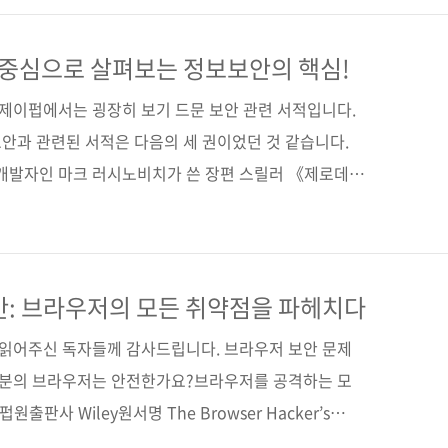
양해용출판일 2020년 6월 25일페이지 288쪽시리즈
 무선(soft cover)정 가 19,800원ISBN 979-11-
 중심으로 살펴보는 정보보안의 핵심!
워드 보안기사/정보보호/정보보안/해킹/암호학/보안..
 제이펍에서는 굉장히 보기 드문 보안 관련 서적입니다.
보안과 관련된 서적은 다음의 세 권이었던 것 같습니다.
 개발자인 마크 러시노비치가 쓴 장편 스릴러 《제로데
 있는데, 이 둘은 현재 아쉽게 절판되었죠. 개인적으로
《제로데이》를 더 재밌게 읽었던 것 같습니다. 그리고
vs 보안》인데, 브라우저를 통한 해킹 방법과 그 대처를
게도 이 책도 현재 절판이 되었네요. 오늘 소개할 제이
보안: 브라우저의 모든 취약점을 파헤치다
 구성으로 꾸며진, 그리고 코드는 거의 없이 재미있는 글
간 읽어주신 독자들께 감사드립니다. 브라우저 보안 문제
입니다...
여러분의 브라우저는 안전한가요?브라우저를 공격하는 모
출판사 Wiley원서명 The Browser Hacker’s
18662090)지은이 웨이드 알콘, 크리스티앙 프리쇼, 미켈레