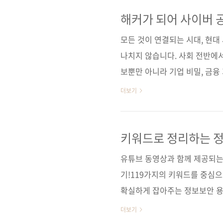
게 될 것이다. 도서 구매 사이트
사] [인터파크] [쿠팡] 전자책 
해커가 되어 사이버 
[알라딘] [예스이십사] 출판사 제이펍
모든 것이 연결되는 시대, 현
나치지 않습니다. 사회 전반에
보뿐만 아니라 기업 비밀, 금융 
두 영향을 미치고 있습니다. 개
더보기
나아가 인프라 파괴 등 국가 
을 잠재적인 위협에 대비하는 
고, 강력한 암호화를 사용하며
키워드로 정리하는 정
야 합니다. 보이지 않는 곳에서 
유튜브 동영상과 함께 제공되는
HACKERS ARISE를 통해 해커.
기!119가지의 키워드를 중심
확실하게 잡아주는 정보보안 용어
가] [반디앤루니스] [알라딘] [
더보기
사이트(가나다순)[교보문고] [구