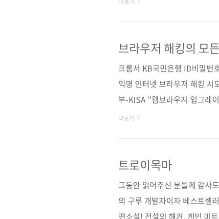
더보기
오루 옮긴이 류광출판일 2014년
(188*245*36)제 본 무선(soft 
(93000)키워드 브라우저 / 해킹 / 
브라우저 해킹의 모든
웹 애플리케이션 / BeEF / Meta
크롬서 KB국민은행 ID비밀번호
익명 인터넷 브라우저 해킹 시
부-KISA "웹브라우저 업그레
장 먼저 하는 게 무엇일까요? 
더보기
서는 모바일용 브라우저를 띄울
낚시대를 드리워야 하듯이, 블
심거나 위변조한 브라우저를 띄
트로이목마
책은 브라우저를 통한 해킹의 
그동안 읽어주신 분들께 감사드
백승이라고 했던가요? 해킹의 방
의 구루 개발자이자 베스트셀러
편소설! 전설의 해커, 케빈 미