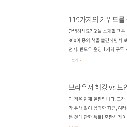
출판사 제이펍저자 문광석감수자 
(없음)판 형 170*225*17.5제 본
119가지의 키워드를
90665-37-7 (93000)키
안녕하세요? 오늘 소개할 책은
300여 종의 책을 출간하면서 
먼저, 윈도우 운영체제의 구루
이》, 그리고 《트로이 목마》가
더보기
는 마크의 첫 장편소설이었던 
세 번째 책은 《브라우저 해킹 
기술적으로 풀어준 책인데, 아쉽
브라우저 해킹 vs 
펍의 네 번째 보안 책은 독특한
이 책은 현재 절판입니다. 그
과 그림으로 구성된 보안 교양서
가 유래 없이 심각한 지금, 
든 것에 관한 폭로! 출판사 제이펍원
Handbook(ISBN: 97811