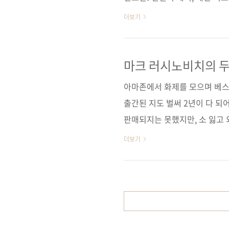
제이펍 원출판사 Thomas Dunne
더보기
9781250010483) 저자명 마
2013년 12월 27일 페이지 432
가 14,800원 ISBN 978-89-
마크 러시노비치의 두
러 / 보안 / 사이버 전쟁 / 멀웨어 
아마존에서 화제를 모으며 베스트
출간된 지도 벌써 2년이 다 되
판매되지는 못했지만, 소 잃고
의 중요성을 알리는 데 작은 기여가 
더보기
[Windows Sysinternals A
들을 꾸준히 집필해온 마크 러시노
부문 최고 직책인 테크니컬 펠
타의 추종을 불허하는 해박한 지