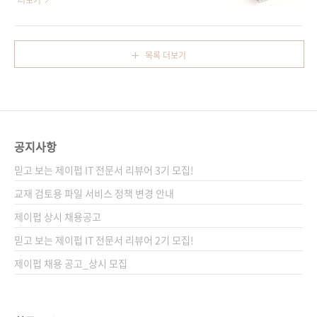
더보기
(188*245*35)제 본 무선(soft cover)정 가
혹은 학원에서 8 버전 책의 출간 시기를 문의해
36,000원ISBN 979-11-85890-22-7 (93000)
주셨는데, 이제야 출간하게 되었습니다. 3월에는
키워드 아이패드 / 아이폰 / iOS / 모바일 / 앱 분
출간하려 했지만, 후반 작업이 다소 길어져 이제
목록 더보기
야 모바일 프로그래밍 / iOS 관련 사이트■ 원출
서야 예약 판매 소식을 전하게 되었네요. 기다려
판사..
주신 분들에게 감사의 말씀을 드립니다. 표지에
서도 알 수 있듯이, 이번 8 버전에서는 예제 코드
가 모두 스위프트(Swift)로 변경되었고, 이전에
오브젝티브-C 언어 사용법은 당연히 스위프트
공지사항
사용법(총 9개 장)으로 교체되었습니다. 그 외에
Xcode 6와 iOS 8에 새롭게 도입된 기능들(스위
믿고 보는 제이펍 IT 전문서 리뷰어 3기 모집!
프트 플레이그라운드, 사이즈 클래스를 이용한
교재 검토용 파일 서비스 정책 변경 안내
유니버셜 사용자 인터페이스 설계..
제이펍 상시 채용공고
믿고 보는 제이펍 IT 전문서 리뷰어 2기 모집!
제이펍 채용 공고_상시 모집