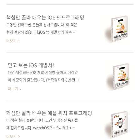
자명 황반석 출판일 2020년 3월 16일 페이지
C를 쓰시는 분들도 있겠지만, 애플이 Swift를 발
392쪽 시리즈 I♥Mobile 38(아이러브 모바일
표한 지도 6년이 지났습니다. 애플이 만든 길을
핵심만 골라 배우는 iOS 9 프로그래밍
시리즈 38) 판 형 188*245*19.5 제 본 무선
거스르기는 쉽지 않습니다. ㅠㅠ 어쨌든, 애플은
그동안 읽어주신 분들께 감사드립니다. 이 책은
(soft cover..
Swift 언어를 통한 UI 개발의 새로운 패러다임
현재 절판되었습니다.iOS 앱 개발자의 필수 아
을 제시했는데, 그게 바로 SwiftUI입니다.
이템! 출판사 제이펍원서명 iOS 9
더보기
SwiftUI에 대한 정의는 애플 홈페이지에서 설명
Development Essentials저자명 닐 스미스역
하는 문구로 대신합니다. SwiftUI는 Swift의 성
자명 황반석출판일 2016년 4월 25일페이지
능을 바탕으로 모든 Apple 플랫폼에서 사용자
972쪽시리즈 I♥Mobile 29(아이러브 모바일
믿고 보는 iOS 개발서!
인터페이스를 구축할 수 있는 혁신적이고 간소
29)판 형 (188*245*37)제 본 무선(soft
매년 개정되는 iOS 개발 서적이 올해도 어김없
화된 방법입니다. 단 하나의 도구 구성 및 API를
cover)정 가 36,000원ISBN 979-11-85890-
이 개정되어 출간됩니다. (저작권자와 5년 판매
통해 모든 App..
52-4 (93000)키워드 iOS 9 / 스위프트 / Swift
계약을 맺고 펴내는 출판사로서는 1년에 한 번씩
더보기
/ Xcode / 애플리케이션 / 모바일 / 아이폰 / 아
개정해야 하는 서적이 그리 달갑지 않기도 합니
이패드분야 모바일 프로그래밍 / iOS 관련 사이
다. ^^;) 국내 iOS 개발자들의 레퍼런스로, iOS
트■ 아마존 소개 페이지■ 원출판사 소개 페이
에 입문하는 분들에게는 입문서로서 그 역할을
핵심만 골라 배우는 애플 워치 프로그래밍
지 관련 포스트■ 2016/04/14 - [출간전 책소
톡톡히 해왔던 [핵심만 골라 배우는 iOS 9 프로
이 책은 현재 절판입니다. 그간 읽어주신 독자들
식] - 믿고 보는 iOS 개발서! 관..
그래밍] 출간이 25일로 예정되었습니다. iOS 9
께 감사드립니다. watchOS 2 + Swift 2 +
SDK, Xcode 7, 그리고 스위프트 2 프로그래밍
Xcode 7단계별 튜토리얼과 따라하기 쉬운 예제
더보기