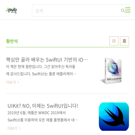
본문 바로가기
황반석
핵심만 골라 배우는 SwiftUI 기반의 iOS
프로그래밍
이 책은 현재 절판입니다. 그간 읽어주신 독자들
께 감사드립니다. SwiftUI는 물론 애플리케이션
개발과 출시를 위한 모든 과정을 담았다! 도서구
더보기
매 사이트(가나다순) [교보문고] [도서11번가]
[알라딘] [예스이십사] [인터파크] [쿠팡] 전자책
구매 사이트(가나다순) [교보문고] [구글북스]
UIKit? NO, 이제는 SwiftUI입니다!
[리디북스] [알라딘] [예스이십사] [인터파크] 출
2019년 6월, 애플은 WWDC 2019에서
판사 제이펍 저작권사 Payload Media, Inc. 원
SwiftUI를 이용하여 모든 애플 플랫폼에서 네이
서명 SwiftUI Essentials: iOS Edition(원서
티브 앱을 쉽게 구축할 수 있는 방법을 발표하였
더보기
ISBN: 9781951442057) 저자명 닐 스미스 역
습니다. iOS용 앱을 만들 때 아직도 objective-