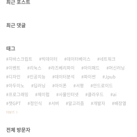
최근 포스트
최근 댓글
태그
자바스크립트
빅데이터
데이터베이스
네트워크
이벤트
리눅스
라즈베리파이
아이패드
머신러닝
디자인
인공지능
데이터분석
파이썬
Jpub
아두이노
딥러닝
아이폰
서평
안드로이드
프로그래밍
제이펍
사물인터넷
클라우드
ai
챗GPT
정인식
서버
알고리즘
개발자
배장열
더보기
전체 방문자