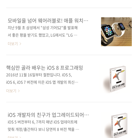
언어를 이용하여 iOS 애플리케이션을 생성하는
프로젝트! 출판사 제이펍원출판사 Neil Smyth
데 필요한 모든 기술을 다루고 있는 이 책은 (비
원서명 watchOS 2 App Development
록 한 개 장이 짧긴 하지만) 총 105개 장, 972쪽
Essentials: Developing WatchKit Apps for
모바일을 넘어 웨어러블로! 애플 워치
의 방대한 분량으로 여러분을 찾아갈 예정입니
the Apple Watch(원서 ISBN:
프로그래밍!
지난 9월 초 삼성에서 "삼성 기어S2"를 발표해
다. 좀 더 일찍 출간했더라면 하는 아쉬움도 있지
9781517365059)저자명 닐 스미스역자명 황
서 좋은 평을 받기도 했었고, LG에서도 "LG 워
만, 책 한 권을 만들기 ..
반석출판일 2015년 10월 30일페이지 360쪽시
치 어베인 2nd 에디션"이 오늘 전파인증을 통과
더보기
리즈 I♥Mobile 28 (아이러브클라우드 28)판
했다는 뉴스도 나왔네요. 시장조사기관들은 올
형 (188*245*18)제 본 무선(soft cover)정 가
초부터 판매에 들어갔던 애플 워치가 연말까지
25,000원ISBN 979-11-85890-35-7 (93000)
1,000만 대 내외로 판매될 거라고 예상하고 있
핵심만 골라 배우는 iOS 8 프로그래밍
키워드 애플 워치 / iOS / watchOS 2 /..
네요. 모바일에 이어 웨어러블 시장도 점점 달아
2016년 11월 16일부터 절판입니다. iOS 5,
오르는 분위기인 것 같습니다. 오늘 소개해드릴
iOS 6, iOS 7 버전에 이은 iOS 앱 개발의 최신
책은 현재 스마트워치 시장을 독주하고 있는 애
베스트셀러!간결한 설명, 풍부한 예제가 돋보이
더보기
플 워치용 앱 제작을 다루는 서적입니다. 국내 독
는 iOS 앱 개발자들의 필수 레퍼런스! 출판사 제
자들에게 좋은 평가를 받고 있는 [핵심만 골라 배
이펍원출판사 Neil Smyth원서명 iOS 8 App
우는 iOS 프로그래밍]의 저자인 닐 스미스(Neil
Development Essentials(원서 ISBN:
iOS 개발자의 친구가 업그레이드되어
Smyth)가 집필한 책이며, 지난 9월에 발표한 애
9781505586411)저자명 닐 스미스역자명 황
돌아왔습니다.
iOS 5 버전부터 6, 7까지 매년 iOS 업데이트에
플 워치용 OS인 watchOS 2를 기준으로 작성
반석출판일 2015년 4월 17일페이지 892쪽시
맞춰 개정/출간하다 보니 당연히 8 버전 책을 기
되었습니다. 닐 스미스의 [핵심만 골라..
리즈 I♥Mobile 25 (아이러브모바일 25)판 형
다리는 분이 많았던 것 같습니다. 연초부터 개인