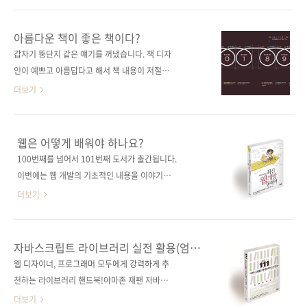
가 24,000원 ISBN 979-11-85890-77-7
러! 출판사 제이펍원출판사 John Wiley &
(93000) 키워드 자바스크립트 / Javascript /
Sons원서명 JavaScript and JQuery:
아름다운 책이 좋은 책이다?
CSS / HTML / 웹 프로그래밍 분 야 프로그래밍
Interactive Front-End Web
갑자기 뚱단지 같은 얘기를 꺼냈습니다. 책 디자
> 자바스크립트 관련 사이트 ■ 아마존재팬 도
Development(ISBN: 9781118531648)지은
인이 예쁘고 아름답다고 해서 책 내용이 저절로
서 소개 페이..
이 존 두켓(Jon Duckett) 옮긴이 장현희출판일
좋아질 수는 없겠죠. 그러나 좋은 내용을 아름답
더보기
2015년 3월 31일페이지 644쪽판 형 46배판 변
게 디자인할 수는 있을 겁니다. 실제 그런 책들도
형(188*245*33)제 본 무선(soft cover)정 가
꽤 많고요. 저자와 출판사의 노력과 감각, 능력
36,000원ISBN 979-11-85890-19-7 (93000)
등에 따라 그 차이가 있을 수 있지만요. 이번에
웹은 어떻게 배워야 하나요?
키워드 Javascript / jquery / 웹 프로그래밍 /
저희가 펴내는 [자바스크립트 & 제이쿼리: 인터
100번째를 넘어서 101번째 도서가 출간됩니다.
웹 디자인 / 분 ..
랙티브 프론트엔드 웹 개발 교과서]가 위에서 말
이번에는 웹 개발의 기초적인 내용을 이야기하
한 것처럼, 출판사와 저자의 노력과 감각, 능력이
고자 합니다. 웹의 세계는 정말 방대하고 그에 해
더보기
잘 어우러진 책이 아닐까 싶습니다. 한 가지 아쉬
당하는 수많은 기술이 넘쳐흐르고 있습니다. 신
운 점이라면, 국내 저자가 집필한 국내서가 아니
입 개발자라면 무엇을 어떻게 시작해야 할지 수
라 번역서라는 게 옥에 티라면 티이겠네요. ^^;
많은 선택지 앞에서 당황하고 마는 것도 이해가
자바스크립트 라이브러리 실전 활용(엄선
저희 제이펍도 내공을 좀 더 쌓아 콘텐츠도 좋고,
갑니다. 그렇다면 누군가는 알려줘야 하지 않을
111)
웹 디자이너, 프로그래머 모두에게 강력하게 추
디자인도, 가독성도 좋은 책을 꼭 내도록 해보겠
까요? 저희는 이 책 《기초를 다지는 최신 웹 개
천하는 라이브러리 핸드북!아마존 재팬 자바스
습니다!각설하고, 아래에 본문 몇 컷을 공..
발 공략서》에서 그 길을 발견하실 수 있으리라
크립트 분야 베스트셀러! 출판사 제이펍원출판
더보기