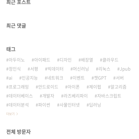
최근 포스트
최근 댓글
태그
아두이노
아이패드
디자인
배장열
클라우드
정인식
서평
빅데이터
머신러닝
리눅스
Jpub
ai
인공지능
네트워크
이벤트
챗GPT
서버
프로그래밍
안드로이드
아이폰
제이펍
알고리즘
데이터베이스
개발자
라즈베리파이
자바스크립트
데이터분석
파이썬
사물인터넷
딥러닝
더보기
전체 방문자