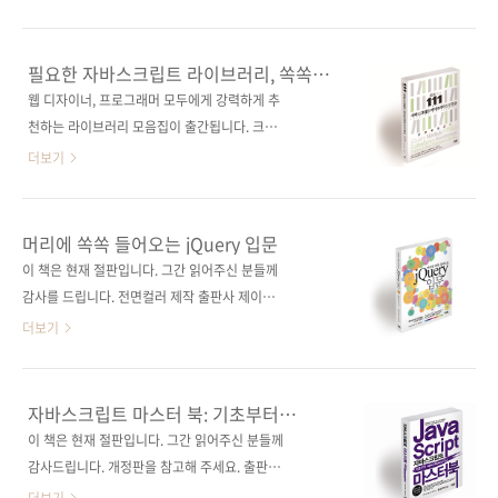
생각합니다. 빠르게 변하고 추가되는 최신 기술
사 기술평론사(技術評論社)원서명 JavaScript
에 대해서 모든 것을 깊이 알 필요는 없지만 알고
ライブラリ実践活用〔厳選111〕(원서
있는 것과 모르는 것에 차이가 분명한 것처럼 다
ISBN: 9784774156118)저자명 WINGS 프로
필요한 자바스크립트 라이브러리, 쏙쏙
양한 기술이 어떤 효용성을 가졌는지 파악하고
젝트(야마다 요시히로, 야스니시 쯔요시, 타카에
골라 쓰자!
웹 디자이너, 프로그래머 모두에게 강력하게 추
웹 개발의 프로세스를 순서대로 배워가면서 숙
켄, 타카노 쇼)역자명 정인식출판일 2013년 12
천하는 라이브러리 모음집이 출간됩니다. 크로
달된 개발자로 가는 길을 그려갈 수 있는 그런 입
월 30일페이지 624쪽판 형 46배판 변형
스 브라우저의 문제 해결과 예쁜 디자인을 위해
더보기
문서라고 생각합니다..
(188*245), 반양장(soft cover)정 가 30,000
서 자바스크립트 라이브러리 사용이 필수인 시
원ISBN 978-89-94506-83-8 (93000)키워드
대가 되었습니다. 그리고 수많은 라이브러리가
JavaScript / jQuery / 웹 프로그래밍 /
우후죽순처럼 만들어지고 있는데, 선택을 도와
머리에 쏙쏙 들어오는 jQuery 입문
Node.js / HTML5 / CoffeeScript /
줄 가이드가 없는 실정입니다. 이 책은 수많은 자
이 책은 현재 절판입니다. 그간 읽어주신 분들께
Backbone.js / Yahoo! UI분 야 프로..
바스크립트 라이브러리와 jQuery 플러그인들
감사를 드립니다. 전면컬러 제작 출판사 제이펍
중에서 도움이 되고, 재미있고, 실제 적용할 수
원출판사 기술평론사(技術評論社) 원서명 Web
더보기
있는 111가지의 라이브러리를 엄선하여 샘플 소
デザイナーのための jQuery入門(원서 ISBN
스와 함께 소개하고 있습니다. UI(사용자 인터페
9784774148564) 저자명 다카쯔도 다케시(高
이스), 스마트폰, 유용한 팁, 프레임워크, 테스트
津戸壮) 역자명 정인식 출판일 2012년 7월 26
자바스크립트 마스터 북: 기초부터
등 총 5개의 주요 파트로 나눠져 있으며, 각 라이
일 페이지 308쪽 판 형 4*6배판 변형
Ajax/jQuery까지
이 책은 현재 절판입니다. 그간 읽어주신 분들께
브러리는 먼저 명료한 설명을 제공해준 후에 라
(188*245) 반양장(Soft Cover) 정 가 25,000
감사드립니다. 개정판을 참고해 주세요. 출판사
이브러리의 URL과 필요한 파일 등을 표 형식으
원 ISBN 978-89-94506-47-0 부가기호:
제이펍 원출판사 기술평론사(技術評論社) 원서