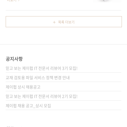
더보기
로 보여주고 있습니..
93560 분 야 웹 프로그래밍 / 웹 디자인 키워드
명 JavaScript 本格入門(원서 ISBN
jQuery / JavaScript / 툴팁 / 셀렉터 / 애니메
9784774144665) 저자명 야마다 요시히로
이션 / 이벤트 / 롤오버 / 아코디언 / 플러그 인
(Yoshihiro Yamada) 역자명 정인식 출판일
목록 더보기
관련 사이트 ■ 원출판사 도서소개페이지 ■ 아
2011년 11월 25일 페이지 492쪽 판 형 4*6배
마존재팬 도서소개페이지 독자 Q&A ■ 출판사..
판 변형(188*245) 반양장(Soft Cover) 정 가
28,000원 ISBN 978-89-94506-28-9 부가기
호: 13560 분 야 웹 프로그래밍 / 자바스크립트
키워드 JavaScript / 웹브라우저 / jQuery /
공지사항
Ajax / HTML 5 / DOM / 단위 테스트 / HTTP
모니터링 / 코딩 규약 / 문서화 주석 관련 사이트
믿고 보는 제이펍 IT 전문서 리뷰어 3기 모집!
■ 원출판사 도서..
교재 검토용 파일 서비스 정책 변경 안내
제이펍 상시 채용공고
믿고 보는 제이펍 IT 전문서 리뷰어 2기 모집!
제이펍 채용 공고_상시 모집