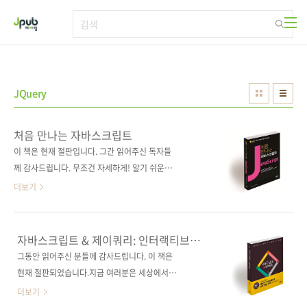
본문 바로가기
JQuery
처음 만나는 자바스크립트
이 책은 현재 절판입니다. 그간 읽어주신 독자들
께 감사드립니다. 무조건 자세하게! 알기 쉬운 설
명! 자바스크립트의 왕도를 안내하는 최고의 교
더보기
과서! 출판사 제이펍 원출판사 SBクリエイテ
ィブ 원서명 確かな力が身につく
JavaScript「超」入門(ISBN:
자바스크립트 & 제이쿼리: 인터랙티브
9784797383584) 지은이 가노 스케하루 옮긴
프론트엔드 웹 개발 교과서
그동안 읽어주신 분들께 감사드립니다. 이 책은
이 김완섭 출판일 2017년 2월 24일 페이지 352
현재 절판되었습니다.지금 여러분은 세상에서
쪽 시리즈 First Step 시리즈 01 판 형 크라운판
가장 아름다운 프로그래밍 서적을 보고 있습니
더보기
변형(170*225*16) 제 본 무선(soft cover) 정
다!자바스크립트 분야 아마존 No. 1 베스트셀