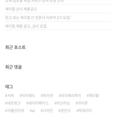
교재 검토용 파일 서비스 정책 변경 안내
제이펍 상시 채용공고
믿고 보는 제이펍 IT 전문서 리뷰어 2기 모집!
제이펍 채용 공고_상시 모집
최근 포스트
최근 댓글
태그
서버
아이패드
파이썬
라즈베리파이
제이펍
네트워크
데이터베이스
머신러닝
아이폰
사물인터넷
ai
디자인
정인식
빅데이터