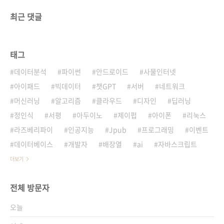
최근 댓글
태그
데이터분석
파이썬
안드로이드
사물인터넷
아이패드
빅데이터
챗GPT
서버
네트워크
머신러닝
알고리즘
클라우드
디자인
딥러닝
정인식
서평
아두이노
제이펍
아이폰
리눅스
라즈베리파이
인공지능
Jpub
프로그래밍
이벤트
데이터베이스
개발자
배장열
ai
자바스크립트
더보기
전체 방문자
오늘