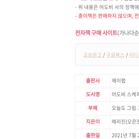
-
위 내용은 어도비 사의 정책에
- 종이책은 판매하지 않으며,
전자책 구매 사이트
(가나다순
교보문고
/
구글북스
/
리디
출판사
제이펍
도서명
어도비 스케치
부제
오늘도 그림 
지은이
메리진
(
오은
출판일
2021
년
7
월