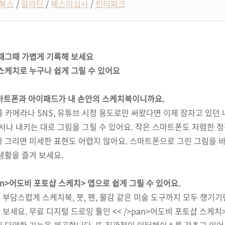
북스
/
알라딘
/
예스이십사
/
인터파크
그때그때 가볍게 기록해 보세요
스케치로 누구나 쉽게 그릴 수 있어요
마트폰과 아이패드가 내 손안의 스케치북이니까요
.
를 카메라나
SNS,
유튜브 시청 용도로만 써왔다면 이제 잠자고 있던
나 내키는 대로 그림을 그릴 수 있어요
.
작은 스마트폰도 저렴한 정
 그리면 미세한 표현도 어렵지 않아요
.
스마트폰으로 그린 그림을 
 생활을 즐겨 보세요
.
pan>어도비 포토샵 스케치
>
앱으로 쉽게 그릴 수 있어요
.
서 부담스럽게 스케치북
,
붓
,
펜
,
물감 같은 미술 도구까지 모두 챙기기
 보세요
.
무료 디지털 드로잉 툴인
<< />pan>어도비 포토샵 스케치
게 다양한 기능을 제공합니다
.
또 직관적인 인터페이스를 갖추고 있어