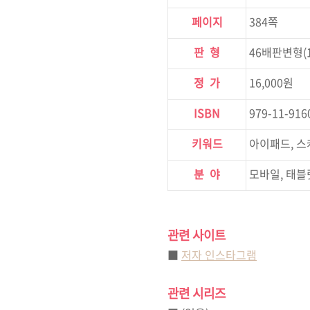
페이지
384
쪽
판
형
46
배판
변형
(
정
가
16,000
원
ISBN
979-11-9160
키워드
아이패드
,
스
분
야
모바일
,
태블
관련 사이트
■
저자 인스타그램
관련 시리즈