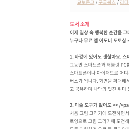
교보문고
/
구글북스
/
리디
도서 소개
이제 일상 속 행복한 순간을 
누구나 무료 앱 어도비 포토샵 
1.
바깥에 있어도 괜찮아요
.
스
그동안 스마트폰과 태블릿
PC
스마트폰이나 아이패드로 어디서
버스가 됩니다
.
화면을 확대해서
고 공유하며 나만의 멋진 취미
2.
미술 도구가 없어도
<< />
처음 그림 그리기에 도전하면
로잉으로 그림 그리기에 도전해
두를 지원하며 유료 툴 못지않