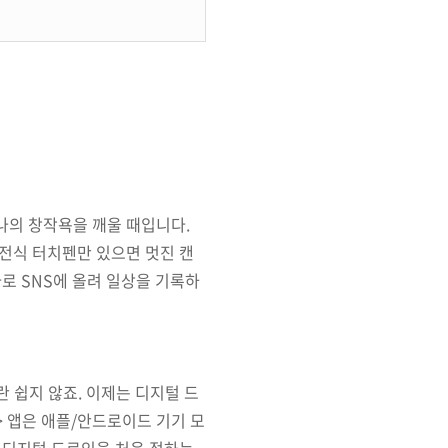
 나의 창작욕을 깨울 때입니다
.
전식 터치펜만 있으면 멋진 캔
바로
SNS
에 올려 일상을 기록하
란 쉽지 않죠
.
이제는 디지털 드
>
앱은 애플
/
안드로이드 기기 모
 디지털 드로잉을 처음 접하는