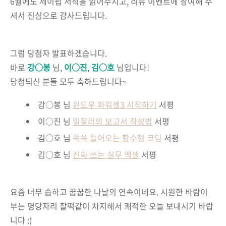
6월에도 제이펍 서적을 읽어주시고, 리뷰 이벤트에 참여해 주
셔서 진심으로 감사드립니다.
그럼 당첨자 발표하겠습니다.
바로
강○봉
님,
이○진
,
김○호
님입니다!
당첨되신 분들 모두 축하드립니다~
강○봉 님
윈도우 파워셸3 시작하기
서평
이○진 님
일잘러의 보고서 작성법
서평
김○호 님
쏙쏙 들어오는 함수형 코딩
서평
김○호 님
진짜 쓰는 실무 엑셀
서평
요즘 너무 습하고 꿉꿉한 나날의 연속이네요. 시원한 바람이
부는 명당자리 찰떡같이 차지해서 쾌적한 오늘 보내시기 바랍
니다 :)