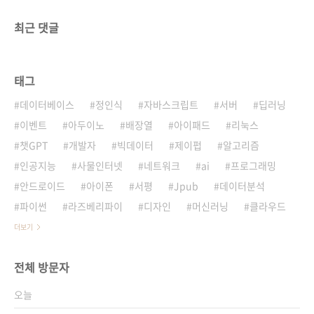
최근 댓글
태그
데이터베이스
정인식
자바스크립트
서버
딥러닝
이벤트
아두이노
배장열
아이패드
리눅스
챗GPT
개발자
빅데이터
제이펍
알고리즘
인공지능
사물인터넷
네트워크
ai
프로그래밍
안드로이드
아이폰
서평
Jpub
데이터분석
파이썬
라즈베리파이
디자인
머신러닝
클라우드
더보기
전체 방문자
오늘