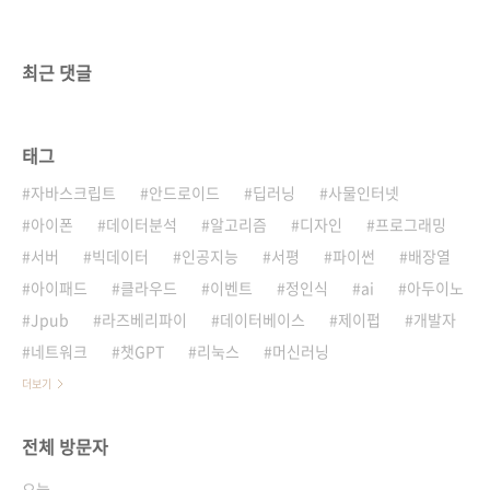
최근 댓글
태그
자바스크립트
안드로이드
딥러닝
사물인터넷
아이폰
데이터분석
알고리즘
디자인
프로그래밍
서버
빅데이터
인공지능
서평
파이썬
배장열
아이패드
클라우드
이벤트
정인식
ai
아두이노
Jpub
라즈베리파이
데이터베이스
제이펍
개발자
네트워크
챗GPT
리눅스
머신러닝
더보기
전체 방문자
오늘