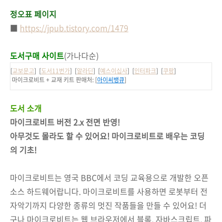
정오표 페이지
■
https://jpub.tistory.com/1479
도서구매 사이트
(가나다순)
[
교보문고
] [
도서11번가
] [
알라딘
] [
예스이십사
] [
인터파크
] [
쿠팡
]
마이크로비트 + 교재 키트 판매처:
[
아이씨뱅큐
]
도서 소개
마이크로비트 버전 2.x 전면 반영!
아무것도 몰라도 할 수 있어요! 마이크로비트로 배우는 코딩
의 기초!
마이크로비트는 영국 BBC에서 코딩 교육용으로 개발한 오픈
소스 하드웨어랍니다. 마이크로비트를 사용하면 로봇부터 전
자악기까지 다양한 종류의 멋진 작품들을 만들 수 있어요! 더
구나 마이크로비트는 웹 브라우저에서 블록, 자바스크립트, 파