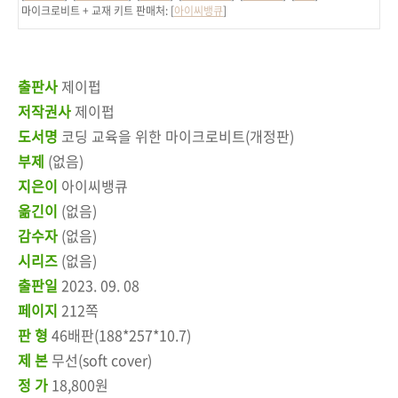
마이크로비트 + 교재 키트 판매처: [
아이씨뱅큐
]
출판사
제이펍
저작권사
제이펍
도서명
코딩 교육을 위한 마이크로비트(개정판)
부제
(없음)
지은이
아이씨뱅큐
옮긴이
(없음)
감수자
(없음)
시리즈
(없음)
출판일
2023. 09. 08
페이지
212쪽
판 형
46배판(188*257*10.7)
제 본
무선(soft cover)
정 가
18,800원