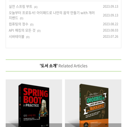
실전 스프링 부트
2023.09.13
(4)
오늘부터 프로듀서! 아이패드로 나만의 음악 만들기 with 개러
2023.09.13
지밴드
(0)
컴퓨팅의 정수
2023.08.22
(0)
API 해킹의 모든 것
2023.08.03
(0)
시바테이블
2023.07.26
(0)
'도서 소개'
Related Articles