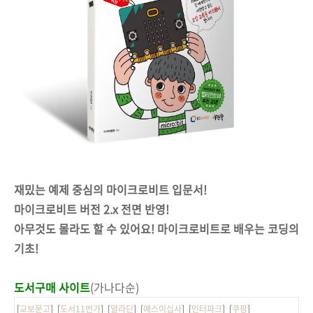
재밌는 예제 중심의 마이크로비트 입문서!
마이크로비트 버전 2.x 전면 반영!
아무것도 몰라도 할 수 있어요! 마이크로비트로 배우는 코딩의
기초!
도서구매 사이트
(가나다순)
[
교보문고
] [
도서11번가
] [
알라딘
] [
예스이십사
] [
인터파크
] [
쿠팡
]