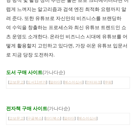
영 방식 및 촬영 장비 추천은 물론 초보 크리에이터라면 어
렵게 느껴지는 알고리즘과 검색 엔진 최적화 요령까지 알
려 준다. 또한 유튜브로 자신만의 비즈니스를 브랜딩하
여 수익을 창출하는 프로세스와 최신 유튜브 트렌드인 쇼
츠 운영도 소개한다. 온라인 비즈니스 시대에 유튜브를 어
떻게 활용할지 고민하고 있다면, 가장 쉬운 유튜브 입문서
로 지금 당장 도전하자.
도서 구매 사이트
(가나다순)
[
교보문고
] [
도서11번가
] [
알라딘
] [
예스이십사
] [
인터파크
] [
쿠팡
]
전자책 구매 사이트
(가나다순)
[
교보문고
] [
구글북스
] [
리디북스
] [
알라딘
] [
예스이십사
]