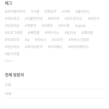
태그
라즈베리파이
서평
챗GPT
서버
클라우드
네트워크
사물인터넷
파이썬
안드로이드
정인식
인공지능
개발자
이벤트
아이폰
Jpub
프로그래밍
배장열
아두이노
딥러닝
제이펍
빅데이터
ai
리눅스
디자인
자바스크립트
머신러닝
데이터분석
아이패드
데이터베이스
알고리즘
더보기
전체 방문자
오늘
어제