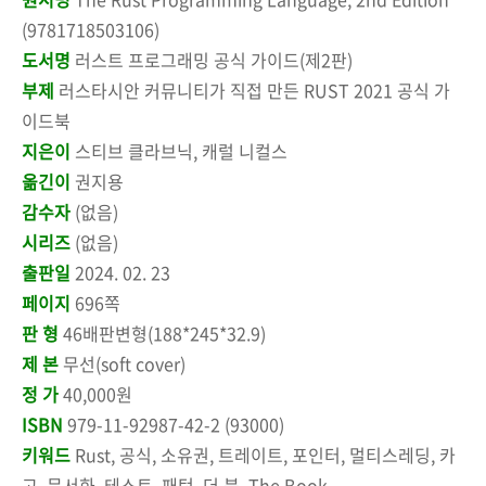
(9781718503106)
도서명
러스트 프로그래밍 공식 가이드(제2판)
부제
러스타시안 커뮤니티가 직접 만든 RUST 2021 공식 가
이드북
지은이
스티브 클라브닉, 캐럴 니컬스
옮긴이
권지용
감수자
(없음)
시리즈
(없음)
출판일
2024. 02. 23
페이지
696쪽
판 형
46배판변형(188*245*32.9)
제 본
무선(soft cover)
정 가
40,000원
ISBN
979-11-92987-42-2 (93000)
키워드
Rust, 공식, 소유권, 트레이트, 포인터, 멀티스레딩, 카
고, 문서화, 테스트, 패턴, 더 북, The Book