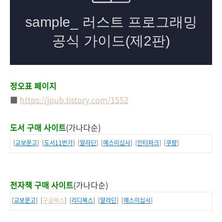
정오표 페이지
■
https://jpub.tistory.com/1552
도서 구매 사이트
(가나다순)
[
교보문고
] [
도서11번가
] [
알라딘
] [
예스이십사
] [
인터파크
] [
쿠팡
]
전자책 구매 사이트
(가나다순)
[
교보문고
] [
구글북스
] [
리디북스
] [
알라딘
] [
예스이십사
]