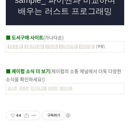
■ 도서구매 사이트
(가나다순)
[
교보문고
] [
도서11번가
] [
알라딘
] [
예스이십사
] [
인터파크
] [쿠팡]
■ 제이펍 소식 더 보기
(제이펍의 소통 채널에서 더욱 다양한
소식을 확인하세요!)
포스트
유튜브
인스타그램
트위터
페이스북
44
구독하기