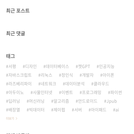
최근 포스트
최근 댓글
태그
서평
디자인
데이터베이스
챗GPT
인공지능
자바스크립트
리눅스
정인식
개발자
아이폰
라즈베리파이
네트워크
데이터분석
클라우드
아두이노
사물인터넷
이벤트
프로그래밍
파이썬
딥러닝
머신러닝
알고리즘
안드로이드
Jpub
배장열
빅데이터
제이펍
서버
아이패드
ai
더보기