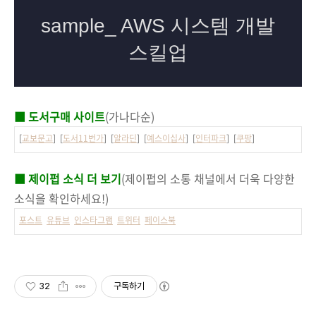
■ 도서구매 사이트
(가나다순)
[
교보문고
] [
도서11번가
] [
알라딘
] [
예스이십사
] [
인터파크
] [
쿠팡
]
■ 제이펍 소식 더 보기
(제이펍의 소통 채널에서 더욱 다양한
소식을 확인하세요!)
포스트
유튜브
인스타그램
트위터
페이스북
32
구독하기