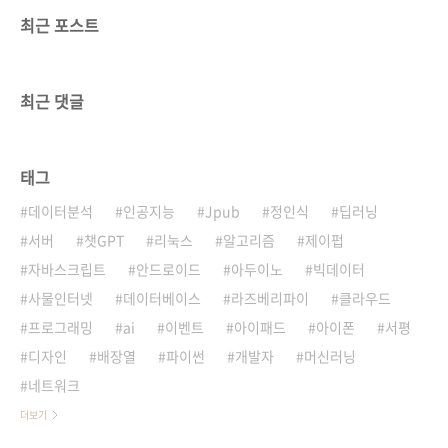
최근 포스트
최근 댓글
태그
데이터분석
인공지능
Jpub
정인식
딥러닝
서버
챗GPT
리눅스
알고리즘
제이펍
자바스크립트
안드로이드
아두이노
빅데이터
사물인터넷
데이터베이스
라즈베리파이
클라우드
프로그래밍
ai
이벤트
아이패드
아이폰
서평
디자인
배장열
파이썬
개발자
머신러닝
네트워크
더보기